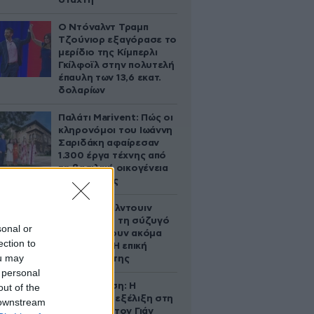
στάχτη
Ο Ντόναλντ Τραμπ
Τζούνιορ εξαγόρασε το
μερίδιο της Κίμπερλι
Γκίλφοϊλ στην πολυτελή
έπαυλη των 13,6 εκατ.
δολαρίων
Παλάτι Marivent: Πώς οι
κληρονόμοι του Ιωάννη
Σαριδάκη αφαίρεσαν
1.300 έργα τέχνης από
τη βασιλική οικογένεια
της Ισπανίας
Ο Άλεκ Μπάλντουιν
ζήτησε από τη σύζυγό
sonal or
του να κάνουν ακόμα
ection to
ένα παιδί – Η επική
ou may
αντίδρασή της
 personal
Αθηνά Ωνάση: Η
out of the
απρόσμενη εξέλιξη στη
 downstream
διαμάχη με τον Γιάν