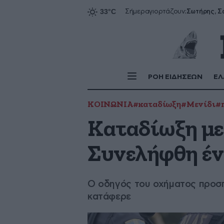
Σήμερα
γιορτάζουν:
ΡΟΗ ΕΙΔΗΣΕΩΝ
ΕΛ
ΚΟΙΝΩΝΙΑ
#καταδίωξη
#Μενίδι
#
Καταδίωξη με
Συνελήφθη έν
Ο οδηγός του οχήματος προσπά
κατάφερε