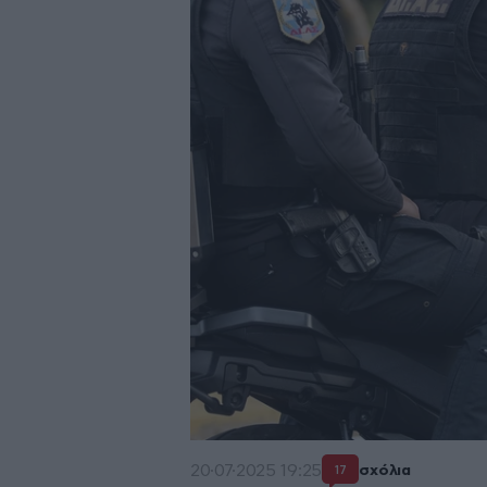
20·07·2025 19:25
σχόλια
17