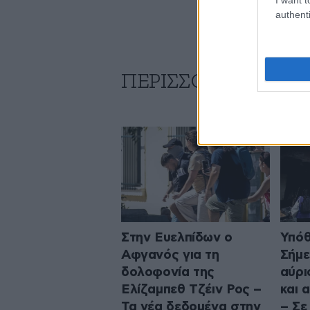
authenti
ΠΕΡΙΣΣΟΤΕΡΑ ΑΠΟ
Στην Ευελπίδων ο
Υπόθ
Αφγανός για τη
Σήμε
δολοφονία της
αύρι
Ελίζαμπεθ Τζέιν Ρος –
και 
Τα νέα δεδομένα στην
– Σε