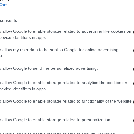
Out
αι οδηγήθηκε στο Τμήμα Δίωξης & Εξιχνίασης
ο όχημα είχε κλαπεί νωρίτερα από την περιοχή
consents
o allow Google to enable storage related to advertising like cookies on
evice identifiers in apps.
o allow my user data to be sent to Google for online advertising
s.
to allow Google to send me personalized advertising.
o allow Google to enable storage related to analytics like cookies on
evice identifiers in apps.
o allow Google to enable storage related to functionality of the website
o allow Google to enable storage related to personalization.
o allow Google to enable storage related to security, including