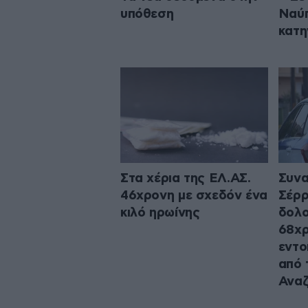
υπόθεση
Ναύπ
κατη
Στα χέρια της ΕΛ.ΑΣ.
Συνα
46χρονη με σχεδόν ένα
Σέρρ
κιλό ηρωίνης
δολο
68χρ
εντο
από 
Αναζ