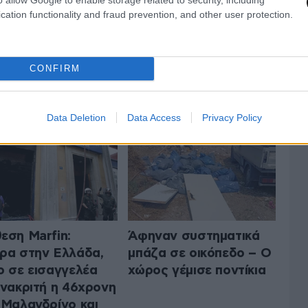
cation functionality and fraud prevention, and other user protection.
CONFIRM
 ΤΗΝ ΚΟΙΝΩΝΙΑ
ΟΛΑ ΤΑ ΑΡΘΡΑ
Data Deletion
Data Access
Privacy Policy
εση Marfin:
Άφηναν συστηματικά
ρα στην Ελλάδα,
μπάζα σε οικόπεδο – Ο
ο σε εισαγγελέα
χώρος γέμισε ποντίκια
ανακριτή η 46χρονη
 Μαλανδρίνο και