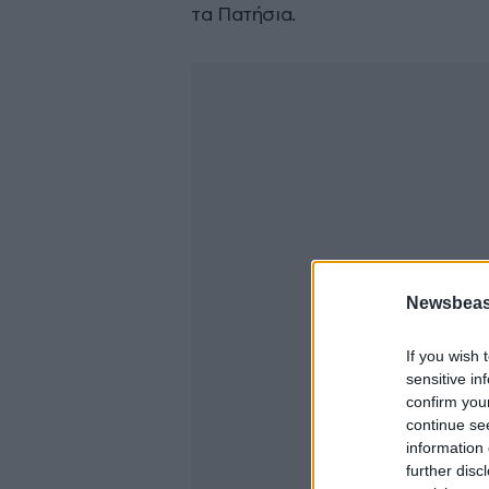
τα Πατήσια.
Newsbeast
If you wish 
sensitive in
confirm you
continue se
information 
further disc