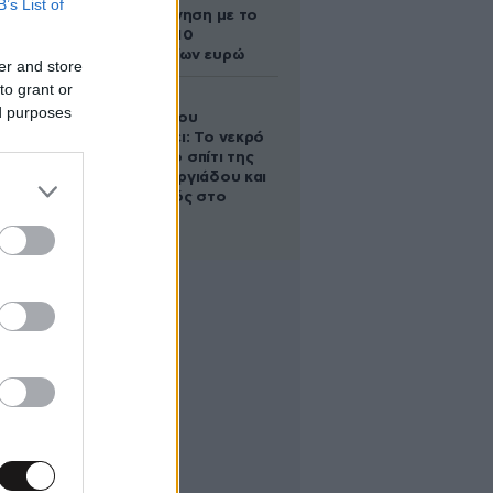
B’s List of
Τοπς – Η κίνηση με το
άλογο των 10
εκατομμυρίων ευρώ
er and store
to grant or
Ο Στράτος
ed purposes
Τζώρτζογλου
αποκαλύπτει: Το νεκρό
έμβρυο στο σπίτι της
Μαρίας Γεωργιάδου και
ο εγκλεισμός στο
ψυχιατρείο