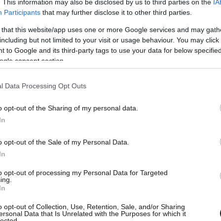
. This information may also be disclosed by us to third parties on the
IA
Participants
that may further disclose it to other third parties.
 that this website/app uses one or more Google services and may gath
including but not limited to your visit or usage behaviour. You may click 
 to Google and its third-party tags to use your data for below specifi
ogle consent section.
l Data Processing Opt Outs
o opt-out of the Sharing of my personal data.
In
ο κέντρο επιχειρήσεων και ζητώντας
αταδιώκει το όχημα και στη συμβολή των οδών
o opt-out of the Sale of my Personal Data.
 τον εγκλωβίσει. Εκεί, ο οδηγός του οχήματος
In
βαλε όπισθεν, πάτησε γκάζι και επιχείρησε να
to opt-out of processing my Personal Data for Targeted
ing.
τις μοτοσικλέτες του, χωρίς να τα καταφέρει.
In
ς πυροβόλησε με το υπηρεσιακό πιστόλι του στα
o opt-out of Collection, Use, Retention, Sale, and/or Sharing
μετά από λίγο ακινητοποιήθηκε πλήρως.
ersonal Data that Is Unrelated with the Purposes for which it
lected.