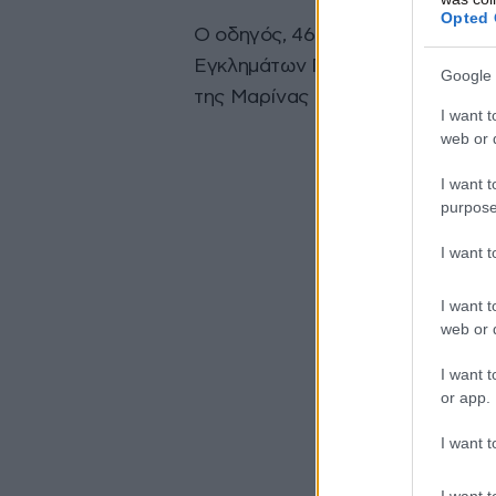
Opted 
Ο οδηγός, 46 ετών, συνελήφθη κ
Εγκλημάτων Π. Φαλήρου, καθώς τ
Google 
της Μαρίνας Φλοίσβου.
I want t
web or d
I want t
purpose
I want 
I want t
web or d
I want t
or app.
I want t
I want t