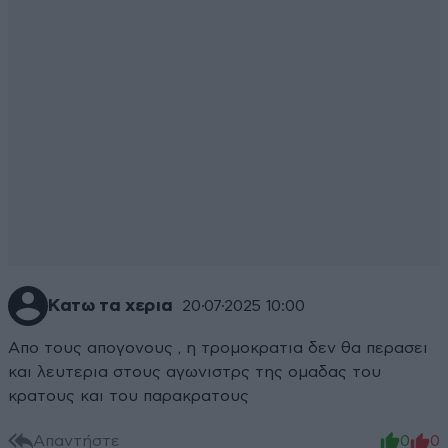
Κατω τα χερια
20·07·2025 10:00
Απο τους απογονους , η τρομοκρατια δεν θα περασει
και λευτερια στους αγωνιστρς της ομαδας του
κρατους και του παρακρατους
Απαντήστε
0
0