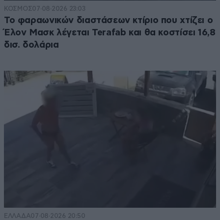
ΚΟΣΜΟΣ
07·08·2026 23:03
Το φαραωνικών διαστάσεων κτίριο που χτίζει ο
Έλον Μασκ λέγεται Terafab και θα κοστίσει 16,8
δισ. δολάρια
ΕΛΛΑΔΑ
07·08·2026 20:50