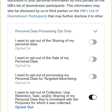
disclosure of your personal information by third parties on the
IAB’s list of downstream participants. This information may
also be disclosed by us to third parties on the
IAB’s List of
Downstream Participants
that may further disclose it to other
third parties.
Σύλληψη τριών ατόμων για εισαγωγή 18,6 κιλών
Please note that this website/app uses one or more Google
ακατέργαστης υδροπονικής κάνναβης μέσα σε
Personal Data Processing Opt Outs
services and may gather and store information including but
αποσκευές
not limited to your visit or usage behaviour. You may click to
I want to opt-out of the Sharing of my
personal data.
grant or deny consent to Google and its third-party tags to
Opted In
use your data for below specified purposes in below Google
consent section.
I want to opt-out of the Sale of my
Personal Data.
Opted In
I want to opt-out of processing my
Personal Data for Targeted Advertising.
Opted In
I want to opt-out of Collection, Use,
Retention, Sale, and/or Sharing of my
Personal Data that Is Unrelated with the
Purposes for which it was collected.
Opted Out