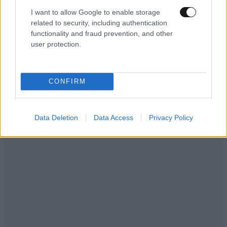
σορό του πατέρα του σε καταψύκτη –
I want to allow Google to enable storage
Καταδικάστηκε σε 11 μήνες με αναστολή
related to security, including authentication
functionality and fraud prevention, and other
user protection.
CONFIRM
Ακολουθήστε το
NEWSBEAST
στο
Google News
και μάθετε πρώτοι όλες τις ειδήσεις
Data Deletion
Data Access
Privacy Policy