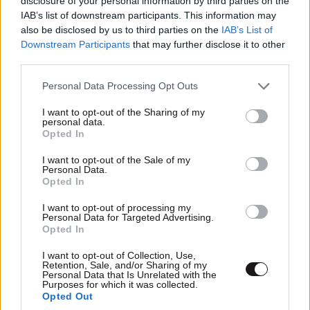
disclosure of your personal information by third parties on the
να πάρετε ταξί.
– Τι λένε μάρτυρες για τη 42χρονη Ολλανδή
IAB’s list of downstream participants. This information may
που πνίγηκε προσπαθώντας να σώσει τη φίλη
also be disclosed by us to third parties on the
IAB’s List of
Απαντήστε
0
0
της
Downstream Participants
that may further disclose it to other
third parties.
Please note that this website/app uses one or more Google
Personal Data Processing Opt Outs
services and may gather and store information including but
Στέφανος Χατζηθεοδώρου
25·05·2024 20:49
not limited to your visit or usage behaviour. You may click to
I want to opt-out of the Sharing of my
personal data.
grant or deny consent to Google and its third-party tags to
Αλβανός θα ήταν.
Opted In
use your data for below specified purposes in below Google
consent section.
I want to opt-out of the Sale of my
Απαντήστε
3
0
Personal Data.
Opted In
I want to opt-out of processing my
Personal Data for Targeted Advertising.
Στέφανος Χατζηθεοδώρου
25·05·2024 20:49
Opted In
Αλβανός θα ήταν.
I want to opt-out of Collection, Use,
Retention, Sale, and/or Sharing of my
Personal Data that Is Unrelated with the
Purposes for which it was collected.
Απαντήστε
2
0
Opted Out