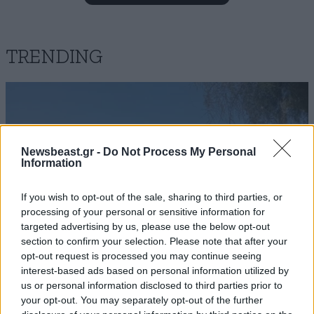
Ταξίτζηδες και φορτηγατζήδες έχουν ειδική θέση
στη κόλαση που τους περιμένει
TRENDING
Απαντήστε
2
0
Δ.Μ
26·05·2024 14:52
Πριν καιρό έτυχε να περνάω από ατύχημα με το
Newsbeast.gr -
Do Not Process My Personal
ταξί μου.Ειχαν σταματήσει γύρω στα 10 Ι.χ για
Information
να βοηθήσουν τον χτυπημένο που ήταν
ξαπλωμένος στην άσφαλτο γεμάτος αίματα.
If you wish to opt-out of the sale, sharing to third parties, or
Έπεσαν μπροστά στο ταξί να σταματήσω για να
processing of your personal or sensitive information for
τον πάω στο νοσοκομείο. Όταν τους ρώτησα
targeted advertising by us, please use the below opt-out
γιατί δεν τον πήρε κάποιος να τον πάει και τον
section to confirm your selection. Please note that after your
έχουν 20 λεπτά στην άσφαλτο μου είπαν που να
opt-out request is processed you may continue seeing
τον βάλουμε έτσι όπως είναι γεμάτος αίματα.
interest-based ads based on personal information utilized by
us or personal information disclosed to third parties prior to
Respect. Αν έχετε παράπονο από έναν δεν είναι
ΕΛΛΑΔΑ
06·08·2026 21:47
your opt-out. You may separately opt-out of the further
όλοι το ίδιο. Εύχομαι να μην έχετε ποτέ ανάγκη
Τραγωδία στα Μάλια: «Ο πανικός τη σκότωσε»