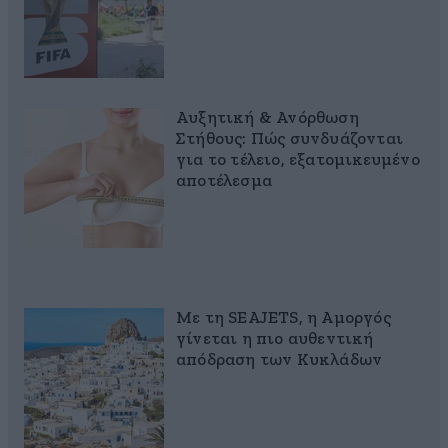
Αυξητική & Ανόρθωση
Στήθους: Πώς συνδυάζονται
για το τέλειο, εξατομικευμένο
αποτέλεσμα
Με τη SEAJETS, η Αμοργός
γίνεται η πιο αυθεντική
απόδραση των Κυκλάδων