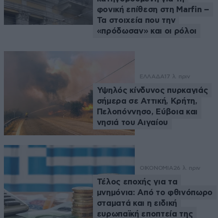
φονική επίθεση στη Marfin –
Τα στοιχεία που την
«πρόδωσαν» και οι ρόλοι
ΕΛΛΑΔΑ
17 λ. πριν
Υψηλός κίνδυνος πυρκαγιάς
σήμερα σε Αττική, Κρήτη,
Πελοπόννησο, Εύβοια και
νησιά του Αιγαίου
ΟΙΚΟΝΟΜΙΑ
26 λ. πριν
Τέλος εποχής για τα
μνημόνια: Από το φθινόπωρο
σταματά και η ειδική
ευρωπαϊκή εποπτεία της