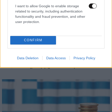
I want to allow Google to enable storage
related to security, including authentication
functionality and fraud prevention, and other
user protection.
CONFIRM
LIFESTYLE
06·08·2026 16:11
Data Deletion
Data Access
Privacy Policy
Βλαδίμηρος Κυριακίδης: «Δεν πιστεύω στον
Θεό, είναι δημιούργημα του ανθρώπου»