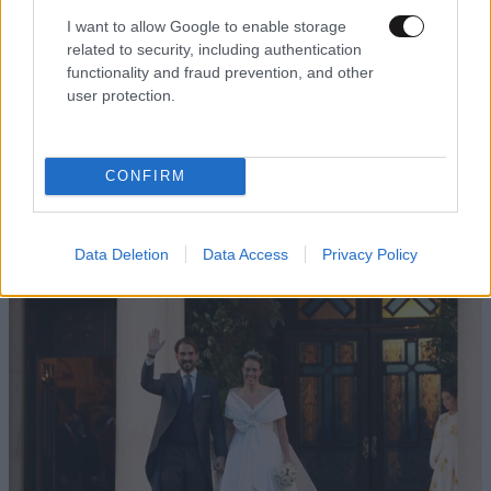
I want to allow Google to enable storage
related to security, including authentication
functionality and fraud prevention, and other
user protection.
CONFIRM
ΔΙΑΤΡΟΦΗ
08·08·2026 08:30
Ογκολόγοι προειδοποιούν: Αυτές οι τροφές,
περνούν απαρατήρητες, αλλά καλό είναι να τις
Data Deletion
Data Access
Privacy Policy
βγάλετε από την καθημερινότητά σας