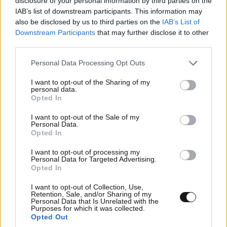
disclosure of your personal information by third parties on the
IAB’s list of downstream participants. This information may
also be disclosed by us to third parties on the
IAB’s List of
Downstream Participants
that may further disclose it to other
third parties.
Please note that this website/app uses one or more Google
Personal Data Processing Opt Outs
services and may gather and store information including but
not limited to your visit or usage behaviour. You may click to
I want to opt-out of the Sharing of my
personal data.
grant or deny consent to Google and its third-party tags to
Opted In
use your data for below specified purposes in below Google
consent section.
I want to opt-out of the Sale of my
Personal Data.
Opted In
I want to opt-out of processing my
Personal Data for Targeted Advertising.
Opted In
I want to opt-out of Collection, Use,
Retention, Sale, and/or Sharing of my
Personal Data that Is Unrelated with the
Purposes for which it was collected.
Opted Out