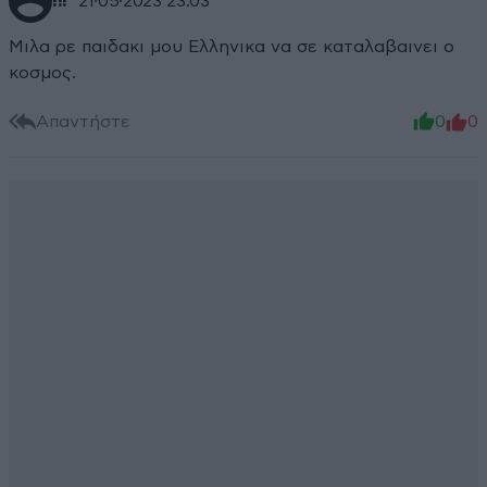
!!!
21·05·2023 23:03
Μιλα ρε παιδακι μου Ελληνικα να σε καταλαβαινει ο
κοσμος.
Απαντήστε
0
0