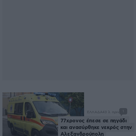
1
ΕΛΛΑΔΑ
43 λ. πριν
77χρονος έπεσε σε πηγάδι
και ανασύρθηκε νεκρός στην
Αλεξανδρούπολη