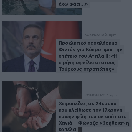
έχω φάει…»
ΚΟΣΜΟΣ
10 λ. πριν
Προκλητικό παραλήρημα
Φιντάν για Κύπρο πριν την
επέτειο του Αττίλα ΙΙ: «Η
ειρήνη οφείλεται στους
Τούρκους στρατιώτες»
ΚΟΙΝΩΝΙΑ
13 λ. πριν
Χειροπέδες σε 24χρονο
που κλείδωσε την 17χρονη
πρώην φίλη του σε σπίτι στα
Χανιά – Φώναζε «βοήθεια» η
κοπέλα