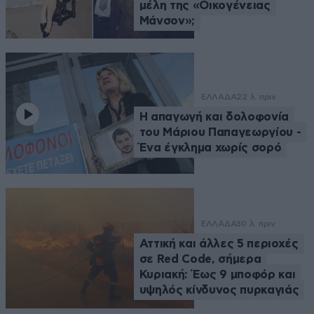
μέλη της «Οικογένειας
Μάνσον»;
ΕΛΛΑΔΑ
22 λ. πριν
Η απαγωγή και δολοφονία
του Μάριου Παπαγεωργίου -
Ένα έγκλημα χωρίς σορό
ΕΛΛΑΔΑ
30 λ. πριν
Αττική και άλλες 5 περιοχές
σε Red Code, σήμερα
Κυριακή: Έως 9 μποφόρ και
υψηλός κίνδυνος πυρκαγιάς