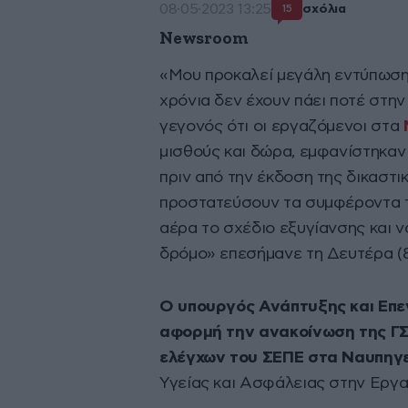
08·05·2023 13:25
σχόλια
15
Newsroom
«Μου προκαλεί μεγάλη εντύπωση 
χρόνια δεν έχουν πάει ποτέ στη
γεγονός ότι οι εργαζόμενοι στα
μισθούς και δώρα, εμφανίστηκαν
πριν από την έκδοση της δικαστι
προστατεύσουν τα συμφέροντα τ
αέρα το σχέδιο εξυγίανσης και 
δρόμο» επεσήμανε τη Δευτέρα (
Ο υπουργός Ανάπτυξης και Επε
αφορμή την ανακοίνωση της ΓΣΕ
ελέγχων του ΣΕΠΕ στα Ναυπηγε
Υγείας και Ασφάλειας στην Εργα