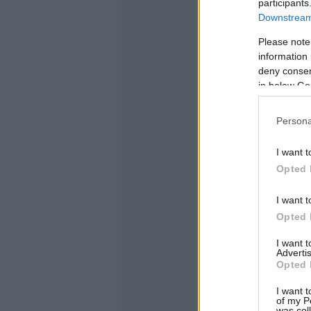
participants
Downstream 
Please note
information 
deny consent
in below Go
Persona
I want t
Opted 
I want t
Opted 
I want 
Advertis
Opted 
I want t
of my P
was col