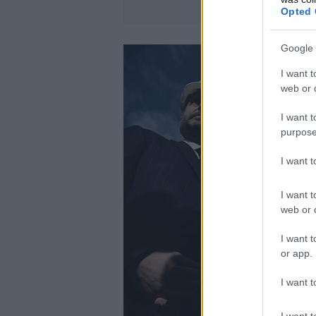
Opted 
Google 
I want t
web or d
I want t
purpose
I want 
I want t
web or d
I want t
or app.
I want t
I want t