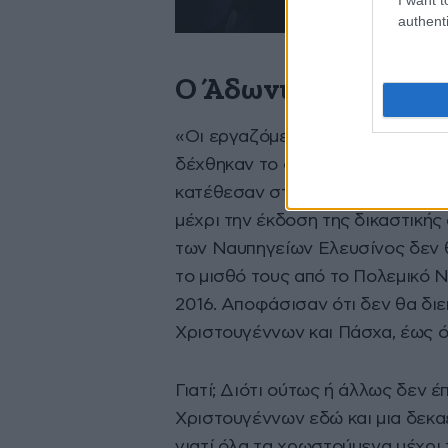
authenti
Ο Άδωνις Γεωργιάδη
«Οι εργαζόμενοι των Ναυπηγείω
δέχθηκαν το σχέδιο εξυγίανσης 
κατέθεσαν στο δικαστήριο με τη 
μέχρι την έκδοση της δικαστικής
των Ναυπηγείων Ελευσίνος δεν 
το μισθό τους από το Πολεμικό Ν
2016. Αποφάσισαν ότι δεν θα δι
Χριστουγέννων και Πάσχα, έως ό
Γιατί; Διότι ούτως ή άλλως δεν 
Χριστουγέννων εδώ και μια δεκαε
γιατί όλα τα χρωστούμενα μέχρι 