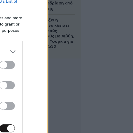
B’s List of
live σε συνεδρίαση από
το μπάνιο της
er and store
Πώς σχεδιάζει η
to grant or
κυβέρνηση να κλείσει
ed purposes
τους ανοιχτούς
λογαριασμούς με Λιβύη,
Αλβανία και Τουρκία για
τη χάραξη ΑΟΖ