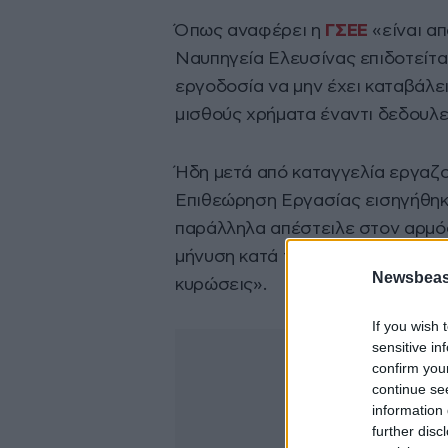
Όπως αναφέρει η
ΓΣΕΕ
«είναι α
Ναυπηγεία Ελευσίνας επιδοτείται
εργοδοσία να μην έχει καταβάλε
μισθούς χρήματα έναντι δεδουλ
Ήδη μετά από καταγγελία εργαζο
Επιθεώρηση Εργασίας εισηγήθηκε
παράλληλα απέστειλε στον αρμό
μήνυση κατά της επιχείρησης, έτ
Newsbeast
κυρώσεις».
If you wish 
sensitive in
confirm you
continue se
information 
further disc