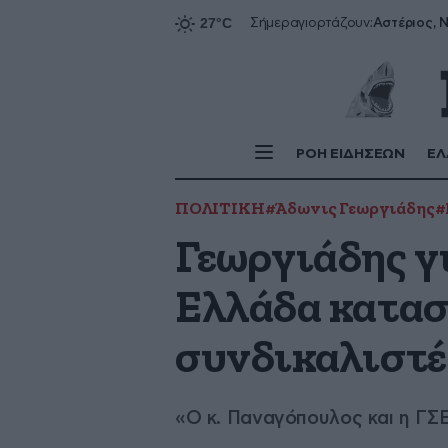
Αστέριος, Ν
Σήμερα
γιορτάζουν:
ΡΟΗ ΕΙΔΗΣΕΩΝ
ΕΛ
ΠΟΛΙΤΙΚΗ
#Άδωνις Γεωργιάδης
#
Γεωργιάδης γ
Ελλάδα κατασ
συνδικαλιστέ
«Ο κ. Παναγόπουλος και η ΓΣ