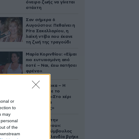
όνειρο ζωής να γίνεται
στάχτη
Σαν σήμερα 6
Αυγούστου: Πεθαίνει η
Ρίτα Σακελλαρίου, η
λαϊκή ντίβα που έκανε
τη ζωή της τραγούδι
Μαρία Κορινθίου: «Είμαι
πιο ευτυχισμένη από
ποτέ – Ναι, έχω πατήσει
φρένο»
Δανάη Μπάρκα – Η
ανάρτηση με το
σάντουιτς: «Στο χέρι
sonal or
σου είναι να
ection to
αδυνατίσεις»
ou may
«Βλέπουμε την
 personal
μπουγάδα σου»:
out of the
Δημοτική σύμβουλος
 downstream
στη Νέα Ζηλανδία βγήκε