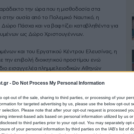
παράδεκτο την ώρα που η μισθοδοσία στα
 στην ουσία από το Πολεμικό Ναυτικό, η
ι Δώρο Πάσχα και να βαφτίζει καταβληθέντα για
ευμένων ως Δώρο Χριστουγέννων.
μένων και του Εργατικού Κέντρου Ελευσίνας, η
 την επιβολή διοικητικού προστίμου ενώ
διο εισαγγελέα πλημμελειοδικών Αθηνών
σι ώστε να ασκηθούν οι ανάλογες ποινικές
.gr -
Do Not Process My Personal Information
to opt-out of the sale, sharing to third parties, or processing of your per
formation for targeted advertising by us, please use the below opt-out s
r selection. Please note that after your opt-out request is processed y
eing interest-based ads based on personal information utilized by us or
disclosed to third parties prior to your opt-out. You may separately opt-
losure of your personal information by third parties on the IAB’s list of