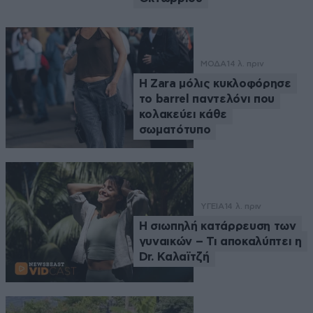
ΜΟΔΑ
14 λ. πριν
Η Zara μόλις κυκλοφόρησε
το barrel παντελόνι που
κολακεύει κάθε
σωματότυπο
ΥΓΕΙΑ
14 λ. πριν
Η σιωπηλή κατάρρευση των
γυναικών – Τι αποκαλύπτει η
Dr. Καλαϊτζή