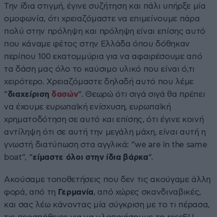
Την ίδια στιγμή, έγινε συζήτηση και πάλι υπήρξε μία
ομοφωνία, ότι χρειαζόμαστε να επιμείνουμε πάρα
πολύ στην πρόληψη και πρόληψη είναι επίσης αυτό
που κάναμε φέτος στην Ελλάδα όπου δόθηκαν
περίπου 100 εκατομμύρια για να αφαιρέσουμε από
τα δάση μας όλο το καύσιμο υλικό που είναι ό,τι
χειρότερο. Χρειαζόμαστε δηλαδή αυτό που λέμε
“
διαχείριση
δασών
“. Θεωρώ ότι σιγά σιγά θα πρέπει
να έχουμε ευρωπαϊκή ενίσχυση, ευρωπαϊκή
χρηματοδότηση σε αυτό και επίσης, ότι έγινε κοινή
αντίληψη ότι σε αυτή την μεγάλη μάχη, είναι αυτή η
γνωστή διατύπωση στα αγγλικά: “we are in the same
boat”, “
είμαστε όλοι στην ίδια βάρκα
“.
Ακούσαμε τοποθετήσεις που δεν τις ακούγαμε άλλη
φορά, από τη
Γερμανία
, από χώρες σκανδιναβικές,
και σας λέω κάνοντας μία σύγκριση με το τι πέρασα,