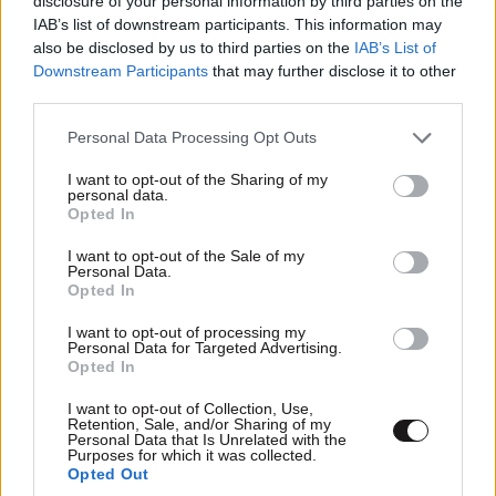
disclosure of your personal information by third parties on the
IAB’s list of downstream participants. This information may
also be disclosed by us to third parties on the
IAB’s List of
Downstream Participants
that may further disclose it to other
third parties.
Ακολουθήστε το
NEWSBEAST
στο
Google News
Please note that this website/app uses one or more Google
Personal Data Processing Opt Outs
και μάθετε πρώτοι όλες τις ειδήσεις
services and may gather and store information including but
not limited to your visit or usage behaviour. You may click to
I want to opt-out of the Sharing of my
personal data.
grant or deny consent to Google and its third-party tags to
Opted In
use your data for below specified purposes in below Google
consent section.
I want to opt-out of the Sale of my
Personal Data.
Opted In
I want to opt-out of processing my
Personal Data for Targeted Advertising.
Opted In
I want to opt-out of Collection, Use,
Retention, Sale, and/or Sharing of my
Personal Data that Is Unrelated with the
Purposes for which it was collected.
Opted Out