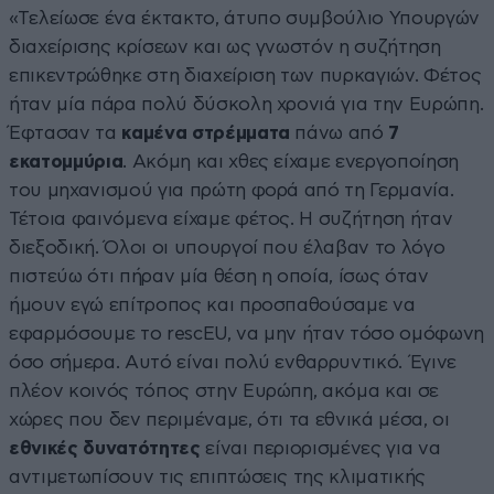
«Tελείωσε ένα έκτακτο, άτυπο συμβούλιο Υπουργών
διαχείρισης κρίσεων και ως γνωστόν η συζήτηση
επικεντρώθηκε στη διαχείριση των πυρκαγιών. Φέτος
ήταν μία πάρα πολύ δύσκολη χρονιά για την Ευρώπη.
Έφτασαν τα
καμένα στρέμματα
πάνω από
7
εκατομμύρια
. Ακόμη και χθες είχαμε ενεργοποίηση
του μηχανισμού για πρώτη φορά από τη Γερμανία.
Τέτοια φαινόμενα είχαμε φέτος. Η συζήτηση ήταν
διεξοδική. Όλοι οι υπουργοί που έλαβαν το λόγο
πιστεύω ότι πήραν μία θέση η οποία, ίσως όταν
ήμουν εγώ επίτροπος και προσπαθούσαμε να
εφαρμόσουμε το rescEU, να μην ήταν τόσο ομόφωνη
όσο σήμερα. Αυτό είναι πολύ ενθαρρυντικό. Έγινε
πλέον κοινός τόπος στην Ευρώπη, ακόμα και σε
χώρες που δεν περιμέναμε, ότι τα εθνικά μέσα, οι
εθνικές δυνατότητες
είναι περιορισμένες για να
αντιμετωπίσουν τις επιπτώσεις της κλιματικής