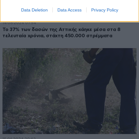
Data Deletion
Data Access
Privacy Policy
14·08·2024 07:54
Το 37% των δασών της Αττικής κάηκε μέσα στα 8
τελευταία χρόνια, στάχτη 450.000 στρέμματα