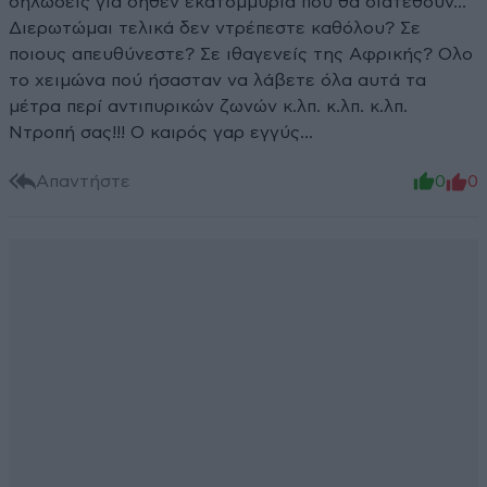
δηλώσεις για δήθεν εκατομμύρια που θα διατεθούν...
Διερωτώμαι τελικά δεν ντρέπεστε καθόλου? Σε
ποιους απευθύνεστε? Σε ιθαγενείς της Αφρικής? Ολο
το χειμώνα πού ήσασταν να λάβετε όλα αυτά τα
μέτρα περί αντιπυρικών ζωνών κ.λπ. κ.λπ. κ.λπ.
Ντροπή σας!!! Ο καιρός γαρ εγγύς...
Απαντήστε
0
0