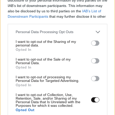
disclosure of your personal information by third parties on the
IAB’s list of downstream participants. This information may
also be disclosed by us to third parties on the
IAB’s List of
Downstream Participants
that may further disclose it to other
third parties.
Please note that this website/app uses one or more Google
Personal Data Processing Opt Outs
services and may gather and store information including but
not limited to your visit or usage behaviour. You may click to
I want to opt-out of the Sharing of my
Πυρά κατά Μητσοτάκη από την ΕΛ.ΑΣ.:
personal data.
grant or deny consent to Google and its third-party tags to
«Ξαναπαρουσιάζει ως νέο σχέδιο τις
Opted In
use your data for below specified purposes in below Google
υποσχέσεις του 2019»
consent section.
I want to opt-out of the Sale of my
Personal Data.
Opted In
I want to opt-out of processing my
Personal Data for Targeted Advertising.
Opted In
I want to opt-out of Collection, Use,
Retention, Sale, and/or Sharing of my
Personal Data that Is Unrelated with the
Purposes for which it was collected.
Opted Out