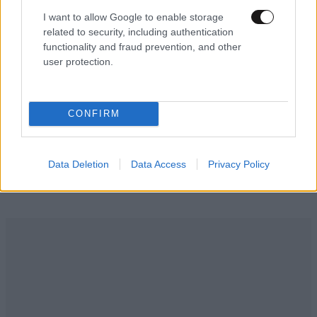
I want to allow Google to enable storage
Έκκληση Άδωνι και Κυρανάκη σε Τραμπ να κάνει
related to security, including authentication
παρέμβαση για τα Μάρμαρα του Παρθενώνα:
functionality and fraud prevention, and other
«Μπορεί να αφήσει ιστορική παρακαταθήκη»
user protection.
CONFIRM
Ακολουθήστε το
NEWSBEAST
στο
Google News
και μάθετε πρώτοι όλες τις ειδήσεις
Data Deletion
Data Access
Privacy Policy