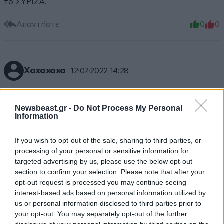
το ΣΥΡΙΖΑ.
Απαντήστε
0
0
Χαχαχαχα
12·07·2022 14:28
«Δεν απαντά ούτε ποια κυβέρνηση επιθυμεί να
προκύψει από τις εκλογές, ούτε με ποιόν
Newsbeast.gr -
Do Not Process My Personal
Information
πρωθυπουργό» ΛΟΛ Πες τους αγαπητέ ότι θα γίνεις
δεκανίκι .
If you wish to opt-out of the sale, sharing to third parties, or
Απαντήστε
0
0
processing of your personal or sensitive information for
targeted advertising by us, please use the below opt-out
section to confirm your selection. Please note that after your
opt-out request is processed you may continue seeing
interest-based ads based on personal information utilized by
Ο Νίκος;;;
12·07·2022 14:19
us or personal information disclosed to third parties prior to
your opt-out. You may separately opt-out of the further
... Ο μόνος κερδισμένος μετά τις εκλογές. Ο μόνος