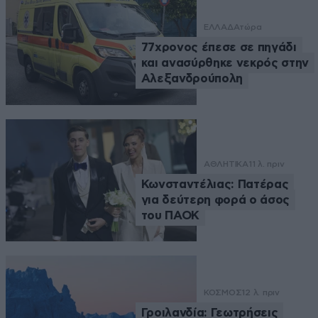
ΕΛΛΑΔΑ
τώρα
77χρονος έπεσε σε πηγάδι
και ανασύρθηκε νεκρός στην
Αλεξανδρούπολη
ΑΘΛΗΤΙΚΑ
11 λ. πριν
Κωνσταντέλιας: Πατέρας
για δεύτερη φορά ο άσος
του ΠΑΟΚ
ΚΟΣΜΟΣ
12 λ. πριν
Γροιλανδία: Γεωτρήσεις