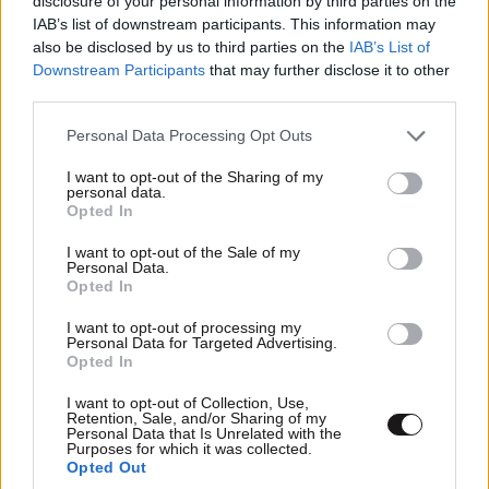
disclosure of your personal information by third parties on the
που θα συγκυβερνησει. Ότι κ να ψηφίσεις πάντα
IAB’s list of downstream participants. This information may
θασοκ θα βγαίνει. Ρώτα κ εμάς τους παλιούς.... Χα
also be disclosed by us to third parties on the
IAB’s List of
Downstream Participants
that may further disclose it to other
Απαντήστε
0
0
third parties.
Please note that this website/app uses one or more Google
Personal Data Processing Opt Outs
services and may gather and store information including but
not limited to your visit or usage behaviour. You may click to
I want to opt-out of the Sharing of my
TRENDING
personal data.
grant or deny consent to Google and its third-party tags to
Opted In
use your data for below specified purposes in below Google
consent section.
I want to opt-out of the Sale of my
Personal Data.
Opted In
I want to opt-out of processing my
Personal Data for Targeted Advertising.
Opted In
I want to opt-out of Collection, Use,
Retention, Sale, and/or Sharing of my
Personal Data that Is Unrelated with the
Purposes for which it was collected.
Opted Out