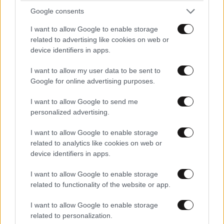
Google consents
I want to allow Google to enable storage
LIFESTYLE
08·08·2026 19:12
related to advertising like cookies on web or
Εριέττα Κούρκουλου – Τα 33α γενέθλια και τα
device identifiers in apps.
φιλιά με τον Βύρωνα Βασιλειάδη: «Καμία στιγμή
ευτυχίας δεδομένη»
I want to allow my user data to be sent to
Google for online advertising purposes.
I want to allow Google to send me
personalized advertising.
I want to allow Google to enable storage
related to analytics like cookies on web or
device identifiers in apps.
I want to allow Google to enable storage
related to functionality of the website or app.
I want to allow Google to enable storage
related to personalization.