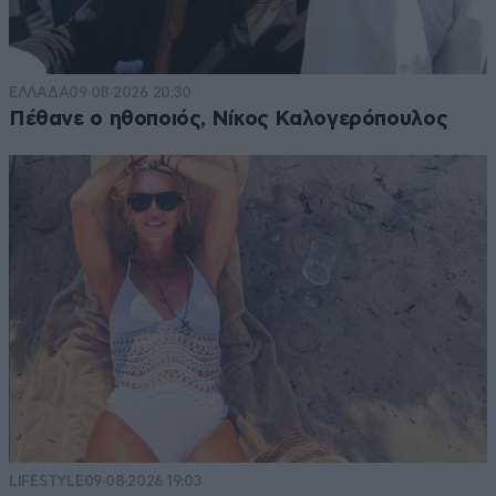
ΕΛΛΑΔΑ
09·08·2026 20:30
Πέθανε ο ηθοποιός, Νίκος Καλογερόπουλος
LIFESTYLE
09·08·2026 19:03