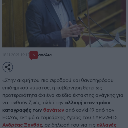
18·11·2021 19:12
σχόλια
5
«Στην αιχμή του πιο σφοδρού και θανατηφόρου
επιδημικού κύματος, η κυβέρνηση θέτει ως
προτεραιότητα όχι ένα σχέδιο έκτακτης ανάγκης για
να σωθούν ζωές, αλλά την
αλλαγή στον τρόπο
καταγραφής των
θανάτων
από covid-19 από τον
ΕΟΔΥ», εκτιμά ο τομεάρχης Υγείας του ΣΥΡΙΖΑ-ΠΣ,
Ανδρέας Ξανθός
, σε δήλωσή του για τις
αλλαγές