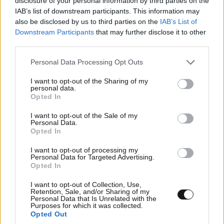
disclosure of your personal information by third parties on the
IAB’s list of downstream participants. This information may
όσους μήνες μετά από θετικό τεστ και όποια άλλη
also be disclosed by us to third parties on the
IAB’s List of
αιτία (εκτός να υποθέσουμε ατυχήματος ή έμπαινε κ
Downstream Participants
that may further disclose it to other
αυτό??), σε κατέγραφαν ότι έφυγες από
third parties.
κορονοιο....????????????????? Όλο και χειρότερο
γίνεται το αφήγημα σαν βιολί σε ταινία του Χίτσκοκ
Please note that this website/app uses one or more Google
Personal Data Processing Opt Outs
services and may gather and store information including but
την ώρα που κάνεις το ντουζάκι σου...
not limited to your visit or usage behaviour. You may click to
I want to opt-out of the Sharing of my
personal data.
grant or deny consent to Google and its third-party tags to
Απαντήστε
0
0
Opted In
use your data for below specified purposes in below Google
consent section.
I want to opt-out of the Sale of my
Personal Data.
Opted In
Σος
18·11·2021 20:27
I want to opt-out of processing my
Personal Data for Targeted Advertising.
ΗΛΙΑ. ΕΙΣΑΙ. ΠΟΛΥ. [...]
Opted In
Απαντήστε
0
0
I want to opt-out of Collection, Use,
Retention, Sale, and/or Sharing of my
Personal Data that Is Unrelated with the
Purposes for which it was collected.
Opted Out