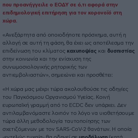
που προανήγγειλε ο ΕΟΔΥ σε ό,τι αφορά στην
επιδημιολογική επιτήρηση για τον κορονοϊό στη
χώρα
.
«Ανεξάρτητα από οποιοδήποτε πρόσχημα, αυτή η
αλλαγή σε αυτή τη φάση, θα έχει ως αποτέλεσμα την
επιδείνωση του κλίματος
καχυποψίας
και
δυσπιστίας
στην κοινωνία και την ενίσχυση της
συνωμοσιολογικής ρητορικής των
αντιεμβολιαστών», σημειώνει και προσθέτει:
«Η χώρα μας μέχρι τώρα ακολουθούσε τις οδηγίες
του Παγκόσμιου Οργανισμού Υγείας. Κοινή
ευρωπαϊκή γραμμή από το ECDC δεν υπάρχει. Δεν
αντιλαμβανόμαστε λοιπόν το λόγο να υιοθετήσουμε
τώρα άλλη μεθοδολογία ταυτοποίησης των
σχετιζόμενων με τον SARS-CoV-2 θανάτων. Η οποία
-εντελώς τυχαία- θα οδηγεί σε
υποδήλωση
(κατά