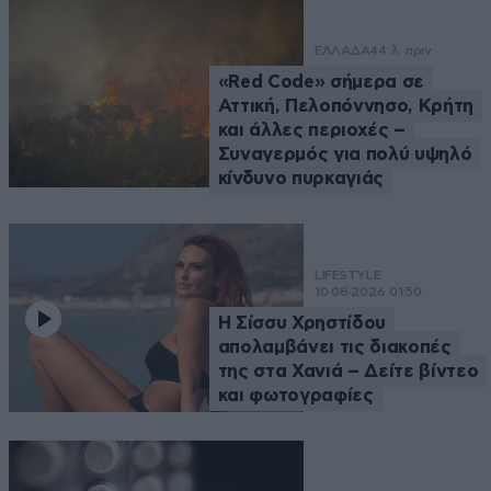
ΕΛΛΑΔΑ
44 λ. πριν
«Red Code» σήμερα σε
Αττική, Πελοπόννησο, Κρήτη
και άλλες περιοχές –
Συναγερμός για πολύ υψηλό
κίνδυνο πυρκαγιάς
LIFESTYLE
10·08·2026 01:50
Η Σίσσυ Χρηστίδου
απολαμβάνει τις διακοπές
της στα Χανιά – Δείτε βίντεο
και φωτογραφίες