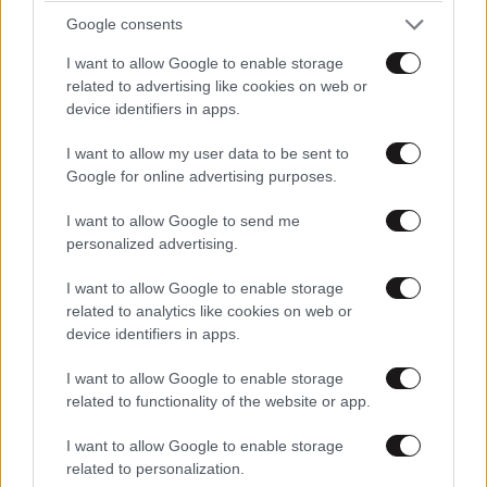
Hλίας
18·11·2021 20:12
Google consents
Αυτό είναι το λιγότερο. Το τραγικό γεγονός είναι πως
I want to allow Google to enable storage
με τη Νέα Δημοκρατία οι Έλληνες θα αφανιστούν.
related to advertising like cookies on web or
device identifiers in apps.
Απαντήστε
0
1
I want to allow my user data to be sent to
Google for online advertising purposes.
I want to allow Google to send me
Φγγυ6
18·11·2021 19:24
personalized advertising.
Μόνο που ακριβώς αυτό το επιχείρημα
I want to allow Google to enable storage
χρησιμοποιουσαν τα τρολ σας για να δείξουν ότι ο ιός
related to analytics like cookies on web or
είναι απλή γρίπη. Ότι δηλαδή με τις μετρήσεις αυτές
device identifiers in apps.
ανεβάζουν τα κρούσματα για να τρομοκρατησουν τον
I want to allow Google to enable storage
κόσμο.
related to functionality of the website or app.
Απαντήστε
2
0
I want to allow Google to enable storage
related to personalization.