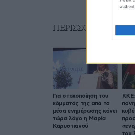
authenti
ΠΕΡΙΣΣΟΤΕΡΑ ΑΠΟ
Για στοχοποίηση του
ΚΚΕ:
κόμματός της από τα
πανη
μέσα ενημέρωσης κάνει
κυβέ
τώρα λόγο η Μαρία
προσ
Καρυστιανού
«ενε
του 