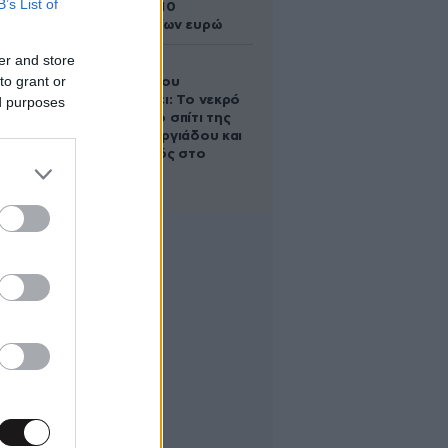
B’s List of
άλογο των 10
εκατομμυρίων ευρώ
er and store
Ο Στράτος
to grant or
Τζώρτζογλου
αποκαλύπτει: Το νεκρό
ed purposes
έμβρυο στο σπίτι της
Μαρίας Γεωργιάδου και
ο εγκλεισμός στο
ψυχιατρείο