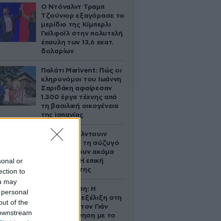
Ο Ντόναλντ Τραμπ
Τζούνιορ εξαγόρασε το
μερίδιο της Κίμπερλι
Γκίλφοϊλ στην πολυτελή
έπαυλη των 13,6 εκατ.
δολαρίων
Παλάτι Marivent: Πώς οι
κληρονόμοι του Ιωάννη
Σαριδάκη αφαίρεσαν
1.300 έργα τέχνης από
τη βασιλική οικογένεια
της Ισπανίας
Ο Άλεκ Μπάλντουιν
ζήτησε από τη σύζυγό
του να κάνουν ακόμα
sonal or
ένα παιδί – Η επική
αντίδρασή της
ection to
ou may
Αθηνά Ωνάση: Η
 personal
απρόσμενη εξέλιξη στη
out of the
διαμάχη με τον Γιάν
 downstream
Τοπς – Η κίνηση με το