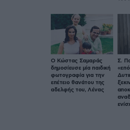
Ο Κώστας Σαμαράς
Σ. Π
δημοσίευσε μία παιδική
«επό
φωτογραφία για την
Δυτι
επέτειο θανάτου της
ξεκι
αδελφής του, Λένας
αποκ
αναδ
ενίσ