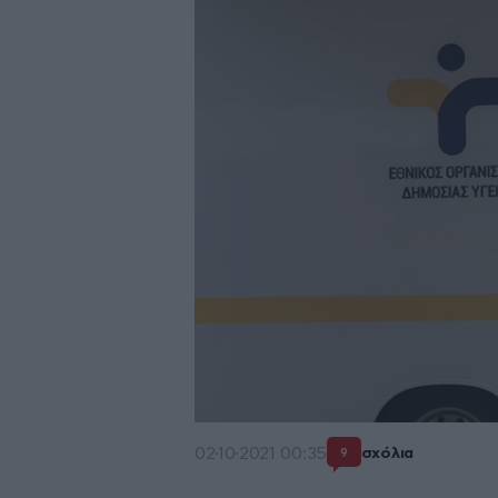
02·10·2021 00:35
σχόλια
9