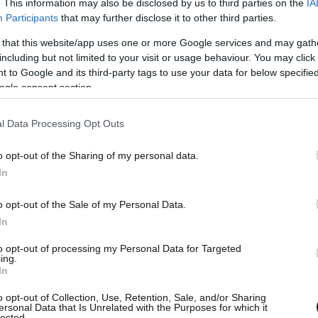
. This information may also be disclosed by us to third parties on the
IA
Participants
that may further disclose it to other third parties.
 that this website/app uses one or more Google services and may gath
including but not limited to your visit or usage behaviour. You may click 
 to Google and its third-party tags to use your data for below specifi
ουμανέας ανέλαβε τον Νοέμβριο του 2019, ενώ η
ogle consent section.
ριθμεί 33 μέλη. Για την τελευταία μάλιστα
αμελής, καθώς η ύπαρξη των εμβολίων
l Data Processing Opt Outs
α νέα φάση της πανδημίας.
o opt-out of the Sharing of my personal data.
In
άντα με ρεπορτάζ του ΣΚΑΪ, θα κάνουν
ια συχνότητα όπως σήμερα, ενώ θα
o opt-out of the Sale of my Personal Data.
In
 την κυβέρνηση και όταν απαιτείται θα
to opt-out of processing my Personal Data for Targeted
ing.
In
o opt-out of Collection, Use, Retention, Sale, and/or Sharing
ersonal Data that Is Unrelated with the Purposes for which it
lected.