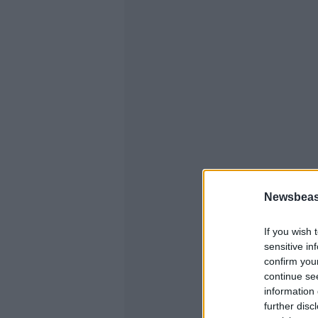
Newsbeast
If you wish 
sensitive in
confirm you
continue se
information 
further disc