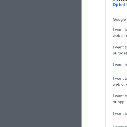
Opted 
Google 
I want t
web or d
I want t
purpose
I want 
I want t
web or d
I want t
or app.
I want t
I want t