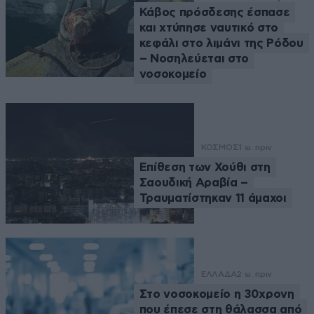
Κάβος πρόσδεσης έσπασε
και χτύπησε ναυτικό στο
κεφάλι στο λιμάνι της Ρόδου
– Νοσηλεύεται στο
νοσοκομείο
ΚΟΣΜΟΣ
1 ω. πριν
Επίθεση των Χούθι στη
Σαουδική Αραβία –
Τραυματίστηκαν 11 άμαχοι
ΕΛΛΑΔΑ
2 ω. πριν
Στο νοσοκομείο η 30χρονη
που έπεσε στη θάλασσα από