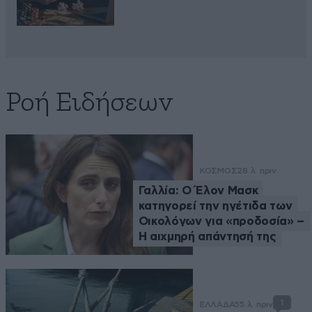
Ροή Ειδήσεων
ΚΟΣΜΟΣ
28 λ. πριν
Γαλλία: Ο Έλον Μασκ
κατηγορεί την ηγέτιδα των
Οικολόγων για «προδοσία» –
Η αιχμηρή απάντησή της
1
ΕΛΛΑΔΑ
55 λ. πριν