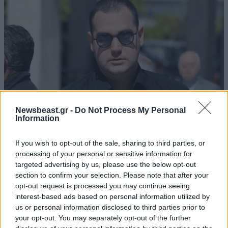
Τι να απολογηθεί? Υπάρχει κάποια ιερά εξέταση
ιδεολολγικής παρεκτροπής και κομματικής
απειθαρχίας? Ξύλινος λόγος, ύφος ανεύκραστο, δήθεν
"βαρύγδουπα" λόγια κούφια, καθ' υπερβάλλοντα ζήλο
σαν πιστός κομματικός στρατιώτης να δείξεις την
αφοσίωση στην κομματοπαρέα και να κάνεις
αντιπολίτευση άνευ νοήματος! Θυμίζουν καταστάσεις
Στάλιν, Σαντάμ και νοοτροπίες από τέτοια καθεστώτα!
Newsbeast.gr -
Do Not Process My Personal
Information
Απαντήστε
0
0
LIFESTYLE
06·08·2026 18:51
If you wish to opt-out of the sale, sharing to third parties, or
processing of your personal or sensitive information for
Χρίστος Κούγιας – Η αυστηρή ανακοίνωση για
targeted advertising by us, please use the below opt-out
την προσωπική του ζωή: «Δεν αποτελεί
section to confirm your selection. Please note that after your
Εάν πρέπει να
28·04·2020 14:18
αντικείμενο δημόσιας συζήτησης»
opt-out request is processed you may continue seeing
interest-based ads based on personal information utilized by
απολογηθεί ο Κούλης, εσύ και τα συντρόφια σου
us or personal information disclosed to third parties prior to
ΤΣΑΚΑΛΟΤΟΦ/ΤΖΑΝΑΚΟΠΟΥΛΟΦ που μας πετάξατε
your opt-out. You may separately opt-out of the further
στα μούτρα από βήματος ΒΟΥΛΗΣ, την εσκεμμένη/