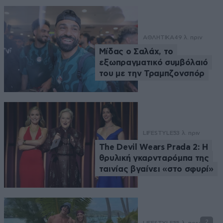
ΑΘΛΗΤΙΚΑ
49 λ. πριν
Μίδας ο Σαλάχ, το
εξωπραγματικό συμβόλαιό
του με την Τραμπζονσπόρ
LIFESTYLE
53 λ. πριν
The Devil Wears Prada 2: Η
θρυλική γκαρνταρόμπα της
ταινίας βγαίνει «στο σφυρί»
2
LIFESTYLE
55 λ. πριν