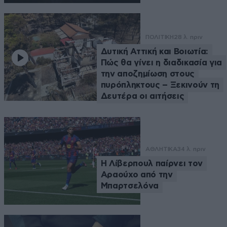
ΠΟΛΙΤΙΚΗ
28 λ. πριν
Δυτική Αττική και Βοιωτία:
Πώς θα γίνει η διαδικασία για
την αποζημίωση στους
πυρόπληκτους – Ξεκινούν τη
Δευτέρα οι αιτήσεις
ΑΘΛΗΤΙΚΑ
34 λ. πριν
Η Λίβερπουλ παίρνει τον
Αραούχο από την
Μπαρτσελόνα