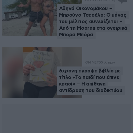
Αθηνά Οικονομάκου –
Μπρούνο Τσερέλα: Ο μήνας
του μέλιτος συνεχίζεται –
Από τη Moorea στα ονειρικά
Μπόρα Μπόρα
ON NET
55 λ. πριν
6χρονη έγραψε βιβλίο με
τίτλο «Το παιδί που έπινε
κρασί» – Η απίθανη
αντίδραση του διαδικτύου