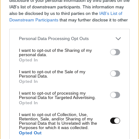
disclosure of your personal information by third parties on the
Ογκολόγοι προειδοποιούν: Αυτές οι τροφές,
IAB’s list of downstream participants. This information may
also be disclosed by us to third parties on the
IAB’s List of
περνούν απαρατήρητες, αλλά καλό είναι να τις
Downstream Participants
that may further disclose it to other
βγάλετε από την καθημερινότητά σας
third parties.
Please note that this website/app uses one or more Google
Personal Data Processing Opt Outs
services and may gather and store information including but
not limited to your visit or usage behaviour. You may click to
I want to opt-out of the Sharing of my
personal data.
grant or deny consent to Google and its third-party tags to
Opted In
use your data for below specified purposes in below Google
consent section.
I want to opt-out of the Sale of my
Personal Data.
Opted In
I want to opt-out of processing my
Personal Data for Targeted Advertising.
Opted In
I want to opt-out of Collection, Use,
Retention, Sale, and/or Sharing of my
Personal Data that Is Unrelated with the
Purposes for which it was collected.
ΚΟΣΜΟΣ
08·08·2026 04:58
Opted Out
Στα ίχνη της «Αράχνης» του Άσαντ: Ο