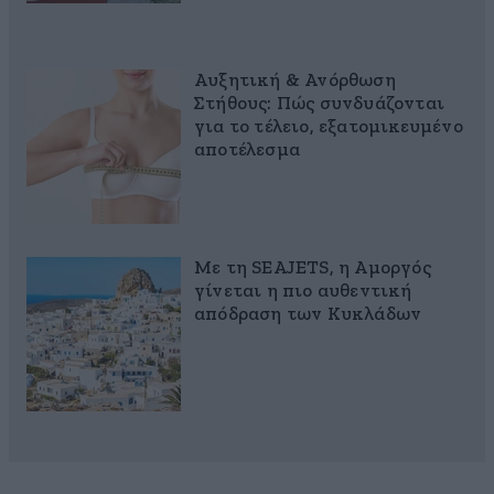
Αυξητική & Ανόρθωση
Στήθους: Πώς συνδυάζονται
για το τέλειο, εξατομικευμένο
αποτέλεσμα
Με τη SEAJETS, η Αμοργός
γίνεται η πιο αυθεντική
απόδραση των Κυκλάδων