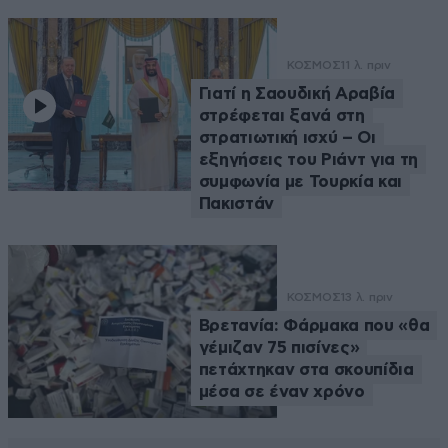
ΚΟΣΜΟΣ
11 λ. πριν
Γιατί η Σαουδική Αραβία
στρέφεται ξανά στη
στρατιωτική ισχύ – Οι
εξηγήσεις του Ριάντ για τη
συμφωνία με Τουρκία και
Πακιστάν
ΚΟΣΜΟΣ
13 λ. πριν
Βρετανία: Φάρμακα που «θα
γέμιζαν 75 πισίνες»
πετάχτηκαν στα σκουπίδια
μέσα σε έναν χρόνο