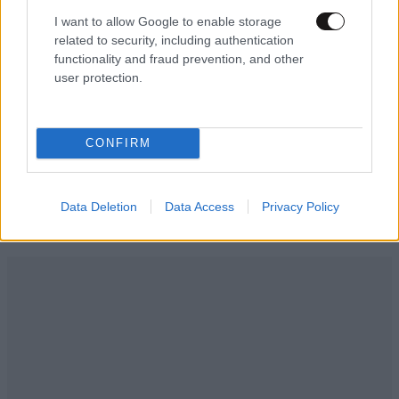
I want to allow Google to enable storage
related to security, including authentication
ΠΡΟΣΘΗΚΗ
functionality and fraud prevention, and other
user protection.
για την ιστορια.......
05·07·2016 13:56
CONFIRM
το κοε παρεμεινε συνιστωσα του συριζα.
Data Deletion
Data Access
Privacy Policy
Απαντήστε
1
0