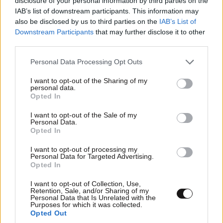
disclosure of your personal information by third parties on the
IAB’s list of downstream participants. This information may
also be disclosed by us to third parties on the
IAB’s List of
Downstream Participants
that may further disclose it to other
Ακολουθήστε το
NEWSBEAST
στο
Google News
third parties.
και μάθετε πρώτοι όλες τις ειδήσεις
Please note that this website/app uses one or more Google
Personal Data Processing Opt Outs
services and may gather and store information including but
not limited to your visit or usage behaviour. You may click to
I want to opt-out of the Sharing of my
personal data.
grant or deny consent to Google and its third-party tags to
Opted In
use your data for below specified purposes in below Google
consent section.
I want to opt-out of the Sale of my
Personal Data.
Opted In
I want to opt-out of processing my
Personal Data for Targeted Advertising.
Opted In
I want to opt-out of Collection, Use,
Retention, Sale, and/or Sharing of my
Personal Data that Is Unrelated with the
Purposes for which it was collected.
Opted Out