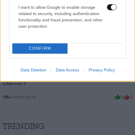
I want to allow Google to enable storage
Χα χα χα
15·06·2026 18:22
related to security, including authentication
functionality and fraud prevention, and other
Έβλεπε καλά;
user protection.
Απαντήστε
1
0
CONFIRM
Μωρέ
15·06·2026 18:04
Data Deletion
Data Access
Privacy Policy
Οι Ελληνάρες. Μελιστάλακτοι και μέσα στην ευγένεια
ξαφνικά !!
Απαντήστε
0
0
TRENDING