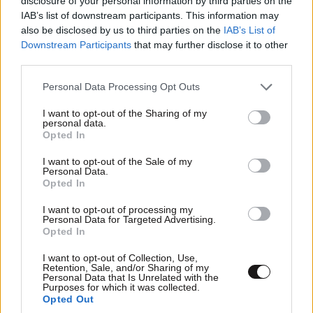
disclosure of your personal information by third parties on the
ΠΡΟΣΘΕΣΤΕ ΤΟ ΣΧΟΛΙΟ ΣΑΣ
IAB’s list of downstream participants. This information may
also be disclosed by us to third parties on the
IAB’s List of
Downstream Participants
that may further disclose it to other
third parties.
Please note that this website/app uses one or more Google
Personal Data Processing Opt Outs
services and may gather and store information including but
not limited to your visit or usage behaviour. You may click to
I want to opt-out of the Sharing of my
personal data.
grant or deny consent to Google and its third-party tags to
Opted In
use your data for below specified purposes in below Google
consent section.
I want to opt-out of the Sale of my
Personal Data.
Xαρακτήρες: 0/1000
Opted In
Διαβάστε και ακολουθήστε τους κανόνες σχολιασμού
I want to opt-out of processing my
Personal Data for Targeted Advertising.
Opted In
ΠΡΟΣΘΗΚΗ
I want to opt-out of Collection, Use,
Retention, Sale, and/or Sharing of my
Personal Data that Is Unrelated with the
Purposes for which it was collected.
Opted Out
Ζήτω
15·06·2026 21:08