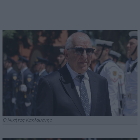
Ο Νικήτας Κακλαμάνης