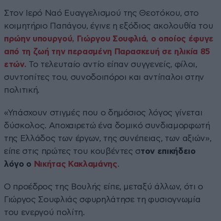
Στον Ιερό Ναό Ευαγγελισμού της Θεοτόκου, στο
κοιμητήριο Παπάγου, έγινε η εξόδιος ακολουθία του
πρώην υπουργού, Γιώργου Σουφλιά, ο οποίος έφυγε
από τη ζωή την περασμένη Παρασκευή σε ηλικία 85
ετών.
Το τελευταίο αντίο είπαν συγγενείς, φίλοι,
συντοπίτες του, συνοδοιπόροι και αντίπαλοι στην
πολιτική.
«Υπάσχουν στιγμές που ο δημόσιος λόγος γίνεται
δύσκολος. Αποχαιρετώ ένα δομικό συνδιαμορφωτή
της Ελλάδος των έργων, της συνέπειας, των αξιών»,
είπε στις πρώτες του κουβέντες σ
τον επικήδειο
λόγο ο
Νικήτας Κακλαμάνης
.
Ο προέδρος της Βουλής είπε, μεταξύ άλλων, ότι ο
Γιώργος Σουφλιάς σφυρηλάτησε τη φυσιογνωμία
του ενεργού πολίτη.