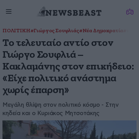
ΠΟΛΙΤΙΚΗ
#Γιώργος Σουφλιάς
#Νέα Δημοκρατία
#πέθα
Το τελευταίο αντίο στον
Γιώργο Σουφλιά –
Κακλαμάνης στον επικήδειο:
«Είχε πολιτικό ανάστημα
χωρίς έπαρση»
Μεγάλη θλίψη στον πολιτικό κόσμο - Στην
κηδεία και ο Κυριάκος Μητσοτάκης