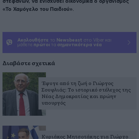
στεφάνων, να ενισχυθεί οικονομικά ο οργανισμός
«Το Χαμόγελο του Παιδιού»
.
Ακολουθήστε
το
Newsbeast
στο Viber και
μάθετε
πρώτοι
τα
σημαντικότερα νέα
Διαβάστε σχετικά
Έφυγε από τη ζωή ο Γιώργος
Σουφλιάς: Το ιστορικό στέλεχος της
Νέας Δημοκρατίας και πρώην
υπουργός
Κυριάκος Μητσοτάκης για Γιώργο