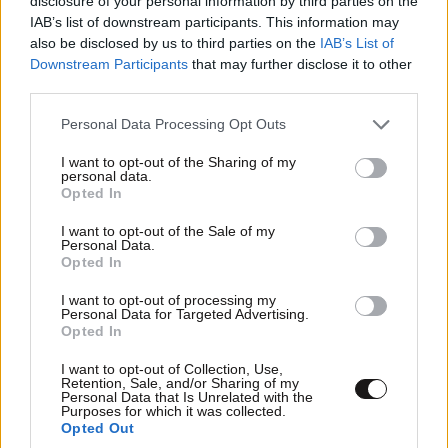
disclosure of your personal information by third parties on the
IAB’s list of downstream participants. This information may
also be disclosed by us to third parties on the
IAB’s List of
Downstream Participants
that may further disclose it to other
third parties.
Please note that this website/app uses one or more Google
Personal Data Processing Opt Outs
services and may gather and store information including but
not limited to your visit or usage behaviour. You may click to
I want to opt-out of the Sharing of my
personal data.
grant or deny consent to Google and its third-party tags to
Ο Κώστας Σκρέκας
Opted In
use your data for below specified purposes in below Google
consent section.
I want to opt-out of the Sale of my
Personal Data.
Opted In
I want to opt-out of processing my
Personal Data for Targeted Advertising.
Opted In
I want to opt-out of Collection, Use,
Retention, Sale, and/or Sharing of my
Personal Data that Is Unrelated with the
Purposes for which it was collected.
Opted Out