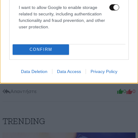
I want to allow Google to enable storage
related to security, including authentication
functionality and fraud prevention, and other
user protection.
CONFIRM
Να το δούμε
12·05·2026 10:19
και να μην το πιστέψουμε, έχουμε γίνει ο παράδεισος
των Αλβανών, των Πακιστανών, των Αφγανών και των
Data Deletion
Data Access
Privacy Policy
Μπανγκλαντεσιανών.
Απαντήστε
0
0
TRENDING