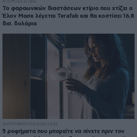
ΚΟΣΜΟΣ
2 ω. πριν
Το φαραωνικών διαστάσεων κτίριο που χτίζει ο
Έλον Μασκ λέγεται Terafab και θα κοστίσει 16,8
δισ. δολάρια
ΔΙΑΤΡΟΦΗ
07·08·2026 08:32
5 ροφήματα που μπορείτε να πίνετε πριν τον