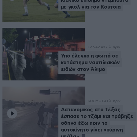
Ιδανικό επίσημο ντεμπούτο
με γκολ για τον Κούτσια
ΕΛΛΑΔΑ
37 λ. πριν
Υπό έλεγχο η φωτιά σε
κατάστημα ναυτιλιακών
ειδών στον Άλιμο
ΚΟΣΜΟΣ
41 λ. πριν
Αστυνομικός στο Τέξας
έσπασε το τζάμι και τράβηξε
οδηγό έξω πριν το
αυτοκίνητο γίνει «πύρινη
μπάλα»