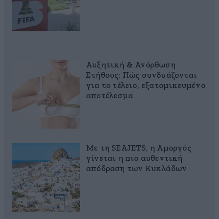
Αυξητική & Ανόρθωση
Στήθους: Πώς συνδυάζονται
για το τέλειο, εξατομικευμένο
αποτέλεσμα
Με τη SEAJETS, η Αμοργός
γίνεται η πιο αυθεντική
απόδραση των Κυκλάδων