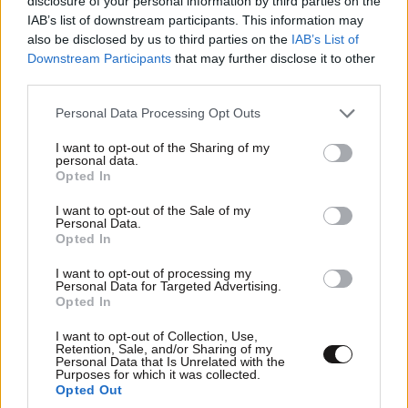
disclosure of your personal information by third parties on the
IAB’s list of downstream participants. This information may
also be disclosed by us to third parties on the
IAB’s List of
Downstream Participants
that may further disclose it to other
third parties.
Please note that this website/app uses one or more Google
Personal Data Processing Opt Outs
ΠΡΟΣΘΕΣΤΕ ΤΟ ΣΧΟΛΙΟ ΣΑΣ
services and may gather and store information including but
not limited to your visit or usage behaviour. You may click to
I want to opt-out of the Sharing of my
personal data.
grant or deny consent to Google and its third-party tags to
Opted In
use your data for below specified purposes in below Google
consent section.
I want to opt-out of the Sale of my
Personal Data.
Opted In
I want to opt-out of processing my
Personal Data for Targeted Advertising.
Opted In
Xαρακτήρες: 0/1000
I want to opt-out of Collection, Use,
Retention, Sale, and/or Sharing of my
Personal Data that Is Unrelated with the
Διαβάστε και ακολουθήστε τους κανόνες σχολιασμού
Purposes for which it was collected.
Opted Out