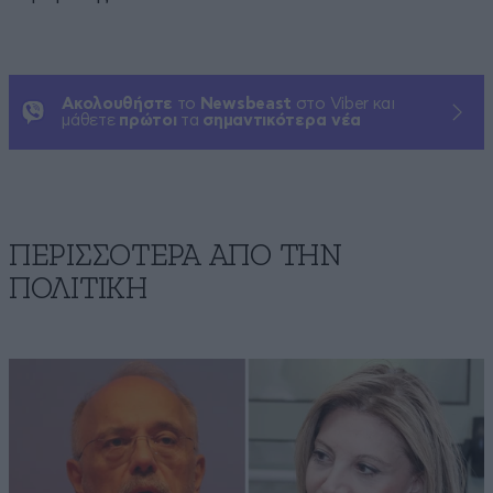
Ακολουθήστε
το
Newsbeast
στο Viber και
μάθετε
πρώτοι
τα
σημαντικότερα νέα
ΠΕΡΙΣΣΟΤΕΡΑ ΑΠΟ ΤΗΝ
ΠΟΛΙΤΙΚΗ