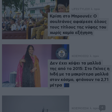
LIFESTYLE
31 λ. πριν
Κρίση στο Μπρουνέι: Ο
σουλτάνος αφαίρεσε όλους
τους τίτλους της νύφης του
χωρίς καμία εξήγηση
ΚΟΣΜΟΣ
32 λ. πριν
Δεν έχει κόψει τα μαλλιά
της από το 2015: Στο Γκίνες η
Ινδή με τα μακρύτερα μαλλιά
στον κόσμο, φτάνουν τα 2,71
μέτρα
4
ΚΟΣΜΟΣ
34 λ. πριν