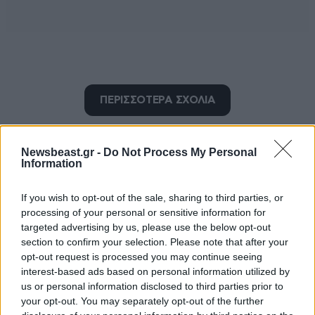
κανονικα
ΠΕΡΙΣΣΟΤΕΡΑ ΣΧΟΛΙΑ
11·05·2026 12:13
ατουνου το ταξιδι για φυλακη, επρεπε να εχει ηδη
τελειωσει!!! θα επρεπε να ειναι ηδη πισω απο τα
Newsbeast.gr -
Do Not Process My Personal
Information
καγκελα!!
TRENDING
Απαντήστε
0
0
If you wish to opt-out of the sale, sharing to third parties, or
processing of your personal or sensitive information for
targeted advertising by us, please use the below opt-out
section to confirm your selection. Please note that after your
opt-out request is processed you may continue seeing
Βρωμοστομος
11·05·2026 11:25
interest-based ads based on personal information utilized by
us or personal information disclosed to third parties prior to
Στο δεξί ή το αριστερό να τον γράψω ;
your opt-out. You may separately opt-out of the further