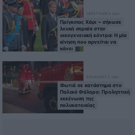
LIFESTYLE
8 λ. πριν
Πρίγκιπας Χάρι – σήκωσε
λευκή σημαία στην
οικογενειακή κόντρα: Η μία
κίνηση που αρνείται να
κάνει
ΕΛΛΑΔΑ
27 λ. πριν
Φωτιά σε κατάστημα στο
Παλαιό Φάληρο: Προληπτική
εκκένωση της
πολυκατοικίας