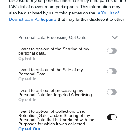
disclosure of your personal information by third parties on the
Απαντήστε
0
0
IAB’s list of downstream participants. This information may
also be disclosed by us to third parties on the
IAB’s List of
Downstream Participants
that may further disclose it to other
third parties.
Έχει τελειώσει
11·05·2026 10:41
Please note that this website/app uses one or more Google
LIFESTYLE
07·08·2026 18:48
Personal Data Processing Opt Outs
services and may gather and store information including but
Ξεσπά ο Χρήστος Δάντης: «Δεν περίμενα την
Για εσένα πόρο πολλού.... Απλά δεν το έχεις καταλαβει
not limited to your visit or usage behaviour. You may click to
I want to opt-out of the Sharing of my
αχαριστία των ανθρώπων του χώρου»
ακομα.... Σε λιγο σου εγγυώμαι οτι θα το καταλάβεις
personal data.
grant or deny consent to Google and its third-party tags to
Opted In
use your data for below specified purposes in below Google
Απαντήστε
1
0
consent section.
I want to opt-out of the Sale of my
Personal Data.
Opted In
I want to opt-out of processing my
η επιστροφη
11·05·2026 10:32
Personal Data for Targeted Advertising.
Opted In
του Μεγα Ναπολεοντα το Βατερλω ζυγωνει ....
I want to opt-out of Collection, Use,
Retention, Sale, and/or Sharing of my
Απαντήστε
0
0
Personal Data that Is Unrelated with the
Purposes for which it was collected.
Opted Out