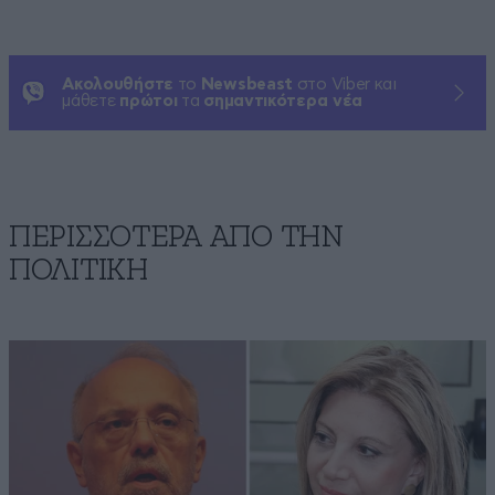
Ακολουθήστε
το
Newsbeast
στο Viber και
μάθετε
πρώτοι
τα
σημαντικότερα νέα
ΠΕΡΙΣΣΟΤΕΡΑ ΑΠΟ ΤΗΝ
ΠΟΛΙΤΙΚΗ