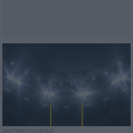
ΑΘΛΗΤΙΚΑ
07·08·2026 15:45