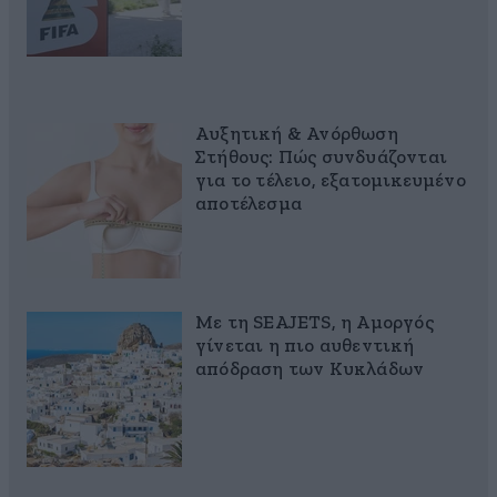
Αυξητική & Ανόρθωση
Στήθους: Πώς συνδυάζονται
για το τέλειο, εξατομικευμένο
αποτέλεσμα
Με τη SEAJETS, η Αμοργός
γίνεται η πιο αυθεντική
απόδραση των Κυκλάδων