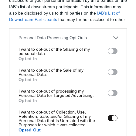
disclosure of your personal information by third parties on the
IAB’s list of downstream participants. This information may
also be disclosed by us to third parties on the
IAB’s List of
Downstream Participants
that may further disclose it to other
Ακολουθήστε το
NEWSBEAST
στο
Google News
third parties.
και μάθετε πρώτοι όλες τις ειδήσεις
Please note that this website/app uses one or more Google
Personal Data Processing Opt Outs
services and may gather and store information including but
not limited to your visit or usage behaviour. You may click to
I want to opt-out of the Sharing of my
personal data.
grant or deny consent to Google and its third-party tags to
Opted In
use your data for below specified purposes in below Google
consent section.
I want to opt-out of the Sale of my
Personal Data.
Opted In
I want to opt-out of processing my
Personal Data for Targeted Advertising.
Opted In
I want to opt-out of Collection, Use,
Retention, Sale, and/or Sharing of my
Personal Data that Is Unrelated with the
Purposes for which it was collected.
Opted Out