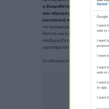
Opted 
η θεσμοθέτηση της Κοινωνικής
που σήμερα μένουν ανεκμετάλλ
Google 
κατασκευή σύγχρονων κατοικιώ
I want t
να προσφέρεται σε δικαιούχους μ
web or d
δίνεται και η δυνατότητα εξαγορ
I want t
επεξεργάζεται και σύντομα θα φ
purpose
υφιστάμενου πλαισίου, ώστε να γ
I want 
Οι αλλαγές που προωθούνται πρ
I want t
web or d
I want t
or app.
I want t
I want t