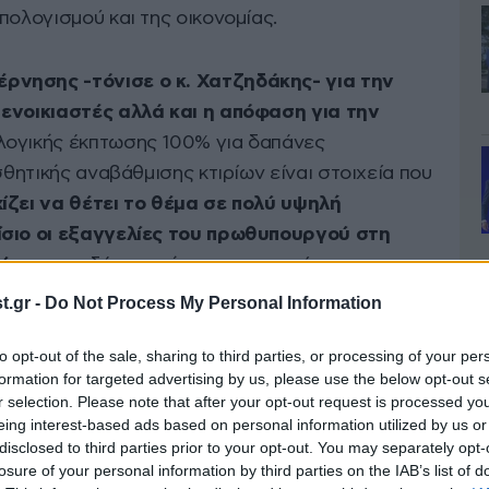
πολογισμού και της οικονομίας.
ρνησης -τόνισε ο κ. Χατζηδάκης- για την
 ενοικιαστές αλλά και η απόφαση για την
ογικής έκπτωσης 100% για δαπάνες
σθητικής αναβάθμισης κτιρίων είναι στοιχεία που
ζει να θέτει το θέμα σε πολύ υψηλή
ίσιο οι εξαγγελίες του πρωθυπουργού στη
ιώσουν
τη δέσμευσή μας να συνεχίσουμε στον
υνότητας, των μεταρρυθμίσεων και της
.gr -
Do Not Process My Personal Information
νωνία – με σχέδιο, συνέπεια και ρεαλισμό».
to opt-out of the sale, sharing to third parties, or processing of your per
formation for targeted advertising by us, please use the below opt-out s
ι ήδη ή δρομολογούνται το επόμενο διάστημα
r selection. Please note that after your opt-out request is processed y
eing interest-based ads based on personal information utilized by us or
disclosed to third parties prior to your opt-out. You may separately opt-
losure of your personal information by third parties on the IAB’s list of
νητα.
Ήδη έχουν εφαρμοστεί μείωση του