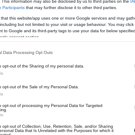
. This information may also be disclosed by us to third parties on the
IA
0% για τις ασφαλισμένες κατοικίες, αναστολή
Participants
that may further disclose it to other third parties.
ίας
, η κατάργηση για 3 χρόνια του φόρου
 that this website/app uses one or more Google services and may gath
που μισθώνονται, ή μετατρέπονται από
including but not limited to your visit or usage behaviour. You may click 
 to Google and its third-party tags to use your data for below specifi
σθωση, αύξηση της έκπτωσης φόρου για δαπάνες
ogle consent section.
σθητικής αναβάθμισης κτιρίων.
l Data Processing Opt Outs
Στην κατεύθυνση αυτή λειτουργούν τα
o opt-out of the Sharing of my personal data.
ακαινίζω – νοικιάζω»,
στο οποίο η επιδότηση
In
000 ευρώ, «Αναβαθμίζω το Σπίτι μου»
. «Θα
Και για λόγους αναπτυξιακούς – αλλά και για
o opt-out of the Sale of my Personal Data.
ουμε να κινούμαστε με υπευθυνότητα, χωρίς να
In
ς αντοχές της χώρας», ανέφερε εν προκειμένω ο
to opt-out of processing my Personal Data for Targeted
ing.
In
ριουσίας, με στόχο και πάλι την αύξηση της
o opt-out of Collection, Use, Retention, Sale, and/or Sharing
ersonal Data that Is Unrelated with the Purposes for which it
ληματική παρέμβαση -είπε ο κ. Χατζηδάκης-
είναι
lected.