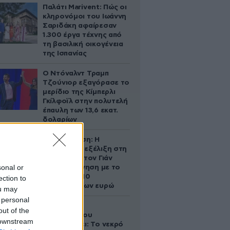
Παλάτι Marivent: Πώς οι
κληρονόμοι του Ιωάννη
Σαριδάκη αφαίρεσαν
1.300 έργα τέχνης από
τη βασιλική οικογένεια
της Ισπανίας
Ο Ντόναλντ Τραμπ
Τζούνιορ εξαγόρασε το
μερίδιο της Κίμπερλι
Γκίλφοϊλ στην πολυτελή
έπαυλη των 13,6 εκατ.
δολαρίων
Αθηνά Ωνάση: Η
απρόσμενη εξέλιξη στη
διαμάχη με τον Γιάν
sonal or
Τοπς – Η κίνηση με το
άλογο των 10
ection to
εκατομμυρίων ευρώ
ou may
 personal
Ο Στράτος
out of the
Τζώρτζογλου
 downstream
αποκαλύπτει: Το νεκρό