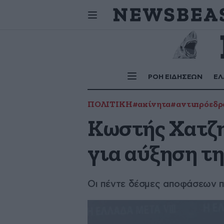
Σήμερα
γιορτάζουν:
ΡΟΗ ΕΙΔΗΣΕΩΝ
ΕΛ
ΠΟΛΙΤΙΚΗ
#ακίνητα
#αντιπρόεδρ
Κωστής Χατζη
για αύξηση τ
Οι πέντε δέσμες αποφάσεων π