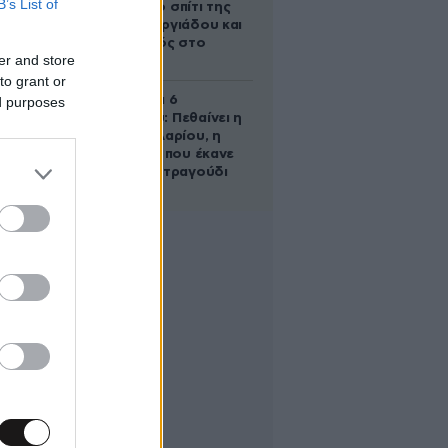
B’s List of
έμβρυο στο σπίτι της
Μαρίας Γεωργιάδου και
ο εγκλεισμός στο
er and store
ψυχιατρείο
to grant or
Σαν σήμερα 6
ed purposes
Αυγούστου: Πεθαίνει η
Ρίτα Σακελλαρίου, η
λαϊκή ντίβα που έκανε
τη ζωή της τραγούδι