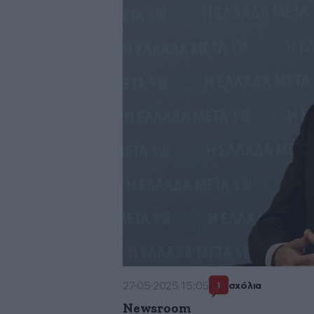
27·05·2025 15:05
σχόλια
1
Newsroom