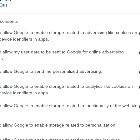
Out
 Αντιπαροχής. Μέσω αυτής, δημόσια ακίνητα
ευτα μπορούν να αξιοποιηθούν για την
consents
ν.
Με ένα μέρος από αυτές -τουλάχιστον 30%-
o allow Google to enable storage related to advertising like cookies on
ε προσιτό ενοίκιο και κοινωνικά κριτήρια. Ενώ
evice identifiers in apps.
άς (rent to own). Το αρμόδιο υπουργείο
o allow my user data to be sent to Google for online advertising
έρει προς ψήφιση βελτιώσεις επί του
s.
ίνει πιο ελκυστικό και αποτελεσματικό».
to allow Google to send me personalized advertising.
οβλέπουν:
o allow Google to enable storage related to analytics like cookies on
evice identifiers in apps.
o allow Google to enable storage related to functionality of the website
o allow Google to enable storage related to personalization.
o allow Google to enable storage related to security, including