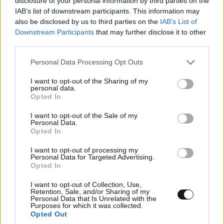
disclosure of your personal information by third parties on the
IAB’s list of downstream participants. This information may
Απαντήστε
0
0
also be disclosed by us to third parties on the
IAB’s List of
Downstream Participants
that may further disclose it to other
third parties.
Please note that this website/app uses one or more Google
Personal Data Processing Opt Outs
Bond
24·03·2025 17:36
services and may gather and store information including but
LIFESTYLE
3 ω. πριν
not limited to your visit or usage behaviour. You may click to
I want to opt-out of the Sharing of my
Εριέττα Κούρκουλου – Τα 33α γενέθλια και τα
Xaxaxa
personal data.
grant or deny consent to Google and its third-party tags to
Opted In
φιλιά με τον Βύρωνα Βασιλειάδη: «Καμία στιγμή
use your data for below specified purposes in below Google
Απαντήστε
1
0
ευτυχίας δεδομένη»
consent section.
I want to opt-out of the Sale of my
Personal Data.
Opted In
I want to opt-out of processing my
Jim Riflevinegar
24·03·2025 17:30
Personal Data for Targeted Advertising.
Opted In
Διασφάλισε την ασφάλεια μας η κυρία. ΥΓ. Τώρα που
I want to opt-out of Collection, Use,
το έγραψα, κάτι με θύμισε η φράση.
Retention, Sale, and/or Sharing of my
Personal Data that Is Unrelated with the
Purposes for which it was collected.
Απαντήστε
0
0
Opted Out