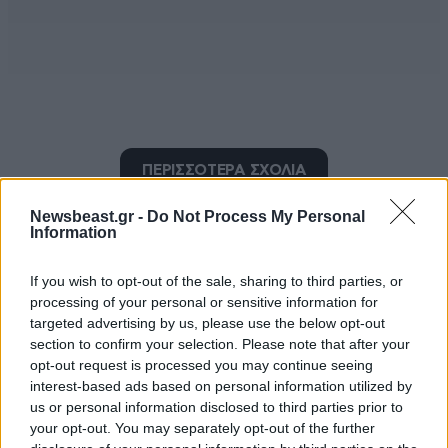
Ntinos1990
ΠΕΡΙΣΣΟΤΕΡΑ ΣΧΟΛΙΑ
25·03·2025 09:46
δλδ κάπου ελεος κυρα μου
Newsbeast.gr -
Do Not Process My Personal
Information
Απαντήστε
0
0
TRENDING
If you wish to opt-out of the sale, sharing to third parties, or
processing of your personal or sensitive information for
targeted advertising by us, please use the below opt-out
section to confirm your selection. Please note that after your
επί σκοπόν...
24·03·2025 19:06
opt-out request is processed you may continue seeing
interest-based ads based on personal information utilized by
...ήθελε η μούρη του να φορέσει σέλα και να
us or personal information disclosed to third parties prior to
καμαρώνεται με το σύρεκιέλα... Τετριμμένες μικρο-
your opt-out. You may separately opt-out of the further
μεγαλοστομίες, πουφφφφφφ...