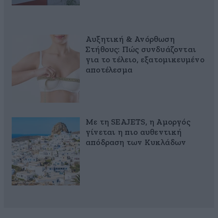
Αυξητική & Ανόρθωση
Στήθους: Πώς συνδυάζονται
για το τέλειο, εξατομικευμένο
αποτέλεσμα
Με τη SEAJETS, η Αμοργός
γίνεται η πιο αυθεντική
απόδραση των Κυκλάδων