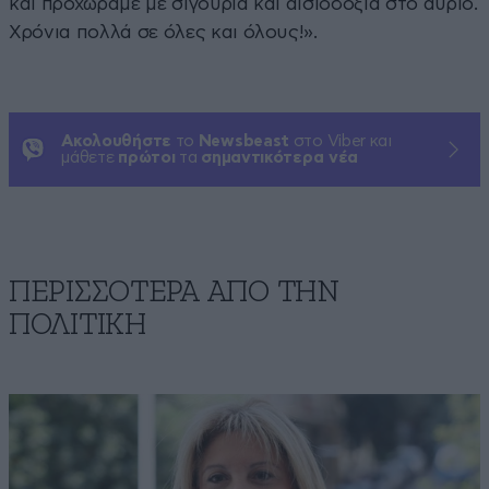
και προχωράμε με σιγουριά και αισιοδοξία στο αύριο.
Χρόνια πολλά σε όλες και όλους!».
Ακολουθήστε
το
Newsbeast
στο Viber και
μάθετε
πρώτοι
τα
σημαντικότερα νέα
ΠΕΡΙΣΣΟΤΕΡΑ ΑΠΟ ΤΗΝ
ΠΟΛΙΤΙΚΗ