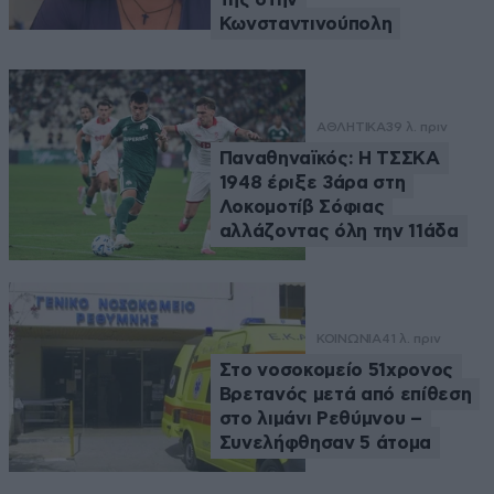
Κωνσταντινούπολη
ΑΘΛΗΤΙΚΑ
39 λ. πριν
Παναθηναϊκός: Η ΤΣΣΚΑ
1948 έριξε 3άρα στη
Λοκομοτίβ Σόφιας
αλλάζοντας όλη την 11άδα
ΚΟΙΝΩΝΙΑ
41 λ. πριν
Στο νοσοκομείο 51χρονος
Βρετανός μετά από επίθεση
στο λιμάνι Ρεθύμνου –
Συνελήφθησαν 5 άτομα