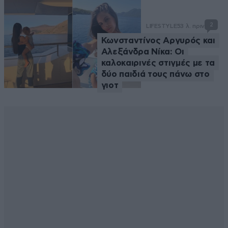
2
LIFESTYLE
53 λ. πριν
Κωνσταντίνος Αργυρός και
Αλεξάνδρα Νίκα: Οι
καλοκαιρινές στιγμές με τα
δύο παιδιά τους πάνω στο
γιοτ