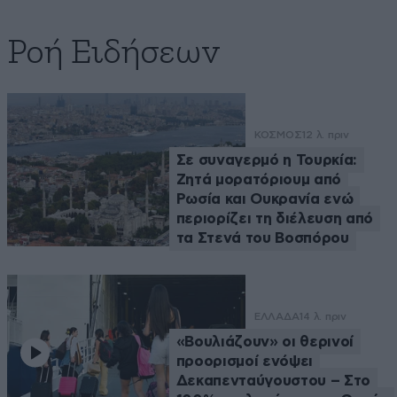
Ροή Ειδήσεων
ΚΟΣΜΟΣ
12 λ. πριν
Σε συναγερμό η Τουρκία:
Ζητά μορατόριουμ από
Ρωσία και Ουκρανία ενώ
περιορίζει τη διέλευση από
τα Στενά του Βοσπόρου
ΕΛΛΑΔΑ
14 λ. πριν
«Βουλιάζουν» οι θερινοί
προορισμοί ενόψει
Δεκαπενταύγουστου – Στο