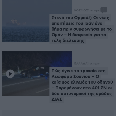
1
ΚΟΣΜΟΣ
1 ω. πριν
Στενά του Ορμούζ: Οι νέες
απαιτήσεις του Ιράν ένα
βήμα πριν συμφωνήσει με το
Ομάν – Η διαφωνία για τα
τέλη διέλευσης
ΕΛΛΑΔΑ
1 ω. πριν
Πώς έγινε το τροχαίο στη
Λεωφόρο Σουνίου – Ο
κρίσιμος ελιγμός του οδηγού
– Παρεμένουν στο 401 ΣΝ οι
δύο αστυνομικοί της ομάδας
ΔΙΑΣ