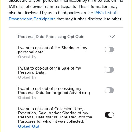
disclosure of your personal information by third parties on the
στο 401 ΣΝ οι δύο αστυνομικοί της ομάδας
IAB’s list of downstream participants. This information may
ΔΙΑΣ
also be disclosed by us to third parties on the
IAB’s List of
Downstream Participants
that may further disclose it to other
third parties.
Please note that this website/app uses one or more Google
Personal Data Processing Opt Outs
services and may gather and store information including but
not limited to your visit or usage behaviour. You may click to
I want to opt-out of the Sharing of my
personal data.
grant or deny consent to Google and its third-party tags to
Opted In
use your data for below specified purposes in below Google
consent section.
I want to opt-out of the Sale of my
Personal Data.
Opted In
I want to opt-out of processing my
Personal Data for Targeted Advertising.
Opted In
I want to opt-out of Collection, Use,
ΚΟΣΜΟΣ
09·08·2026 00:09
Retention, Sale, and/or Sharing of my
Η δολοφονία της εγκύου Σάρον Τέιτ – Τι
Personal Data that Is Unrelated with the
Purposes for which it was collected.
απέγιναν τα μέλη της «Οικογένειας Μάνσον»;
Opted Out