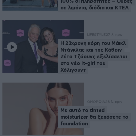
100% οι πληρότητες – Ουρές
σε λιμάνια, διόδια και ΚΤΕΛ
LIFESTYLE
27 λ. πριν
Η 23χρονη κόρη τoυ Μάικλ
Ντάγκλας και της Κάθριν
Ζέτα Τζόουνς εξελίσσεται
στο νέο it-girl του
Χόλιγουντ
ΟΜΟΡΦΙΑ
28 λ. πριν
Με αυτό το tinted
moisturizer θα ξεχάσετε το
foundation