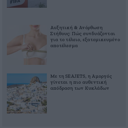
Αυξητική & Ανόρθωση
Στήθους: Πώς συνδυάζονται
για το τέλειο, εξατομικευμένο
αποτέλεσμα
Με τη SEAJETS, η Αμοργός
γίνεται η πιο αυθεντική
απόδραση των Κυκλάδων