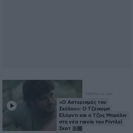
ΣΙΝΕΜΑ
1 ω. πριν
«Ο Αστερισμός του
Σκύλου»: Ο Τζέικομπ
Ελόρντι και ο Τζος Μπρόλιν
στη νέα ταινία του Ρίντλεϊ
Σκοτ