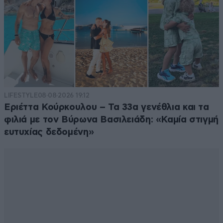
LIFESTYLE
08·08·2026 19:12
Εριέττα Κούρκουλου – Τα 33α γενέθλια και τα
φιλιά με τον Βύρωνα Βασιλειάδη: «Καμία στιγμή
ευτυχίας δεδομένη»