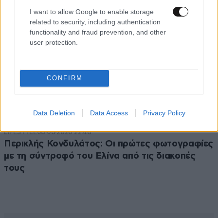
I want to allow Google to enable storage
related to security, including authentication
functionality and fraud prevention, and other
user protection.
CONFIRM
Data Deletion
Data Access
Privacy Policy
LIFESTYLE
08·08·2026 22:48
Περικλής Κονδυλάτος: Οι πρώτες φωτογραφίες
με τη σύντροφό του Ελίνα από τις διακοπές
τους