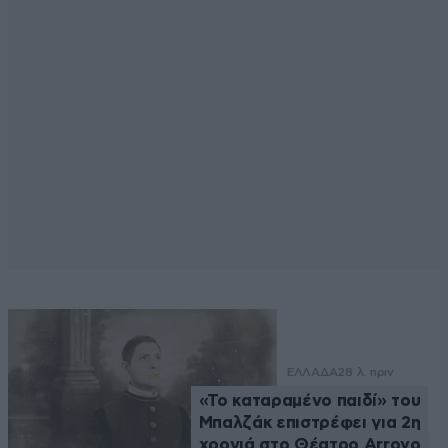
ΕΛΛΑΔΑ
28 λ. πριν
«Το καταραμένο παιδί» του
Μπαλζάκ επιστρέφει για 2η
χρονιά στο Θέατρο Arroyo