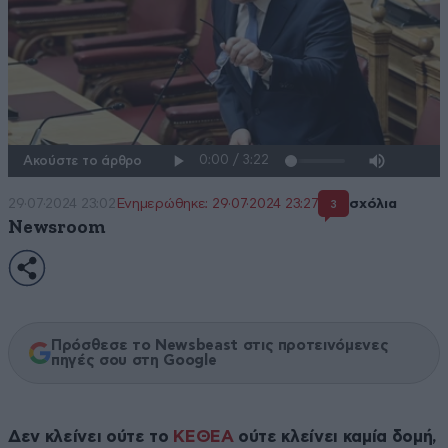
Ακούστε το άρθρο
29·07·2024 23:02
Ενημερώθηκε: 29·07·2024 23:27
σχόλια
3
Newsroom
Πρόσθεσε το Newsbeast στις προτεινόμενες
πηγές σου στη Google
Δεν κλείνει ούτε το
ΚΕΘΕΑ
ούτε κλείνει καμία δομή,