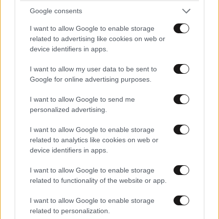
Google consents
Ψηφιακό «Πύργο Ελέγχου» αποκτά η
Περιφέρεια Αττικής για ολα τα έργα της!
I want to allow Google to enable storage
related to advertising like cookies on web or
device identifiers in apps.
I want to allow my user data to be sent to
Google for online advertising purposes.
I want to allow Google to send me
personalized advertising.
I want to allow Google to enable storage
related to analytics like cookies on web or
device identifiers in apps.
I want to allow Google to enable storage
related to functionality of the website or app.
Έκκληση Άδωνι και Κυρανάκη σε Τραμπ να κάνει
παρέμβαση για τα Μάρμαρα του Παρθενώνα:
I want to allow Google to enable storage
related to personalization.
«Μπορεί να αφήσει ιστορική παρακαταθήκη»