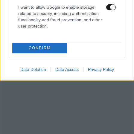
I want to allow Google to enable storage
related to security, including authentication
functionality and fraud prevention, and other
user protection.
Ακολουθήστε το
NEWSBEAST
στο
Google News
και μάθετε πρώτοι όλες τις ειδήσεις
CONFIRM
Data Deletion
Data Access
Privacy Policy