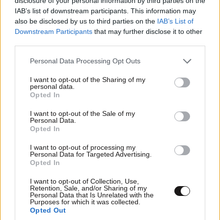
disclosure of your personal information by third parties on the
IAB’s list of downstream participants. This information may
also be disclosed by us to third parties on the
IAB’s List of
Downstream Participants
that may further disclose it to other
Πυρά κατά Μητσοτάκη από την ΕΛ.ΑΣ.:
third parties.
«Ξαναπαρουσιάζει ως νέο σχέδιο τις
υποσχέσεις του 2019»
Please note that this website/app uses one or more Google
Personal Data Processing Opt Outs
services and may gather and store information including but
not limited to your visit or usage behaviour. You may click to
I want to opt-out of the Sharing of my
personal data.
grant or deny consent to Google and its third-party tags to
Opted In
use your data for below specified purposes in below Google
consent section.
I want to opt-out of the Sale of my
Personal Data.
Opted In
I want to opt-out of processing my
Personal Data for Targeted Advertising.
Opted In
I want to opt-out of Collection, Use,
Retention, Sale, and/or Sharing of my
Personal Data that Is Unrelated with the
Purposes for which it was collected.
Opted Out