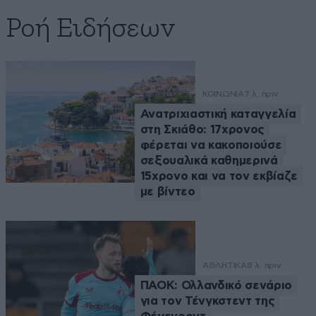
Ροή Ειδήσεων
ΚΟΙΝΩΝΙΑ
7 λ. πριν
Ανατριχιαστική καταγγελία
στη Σκιάθο: 17χρονος
φέρεται να κακοποιούσε
σεξουαλικά καθημερινά
15χρονο και να τον εκβίαζε
με βίντεο
ΑΘΛΗΤΙΚΑ
8 λ. πριν
ΠΑΟΚ: Ολλανδικό σενάριο
για τον Τένγκστεντ της