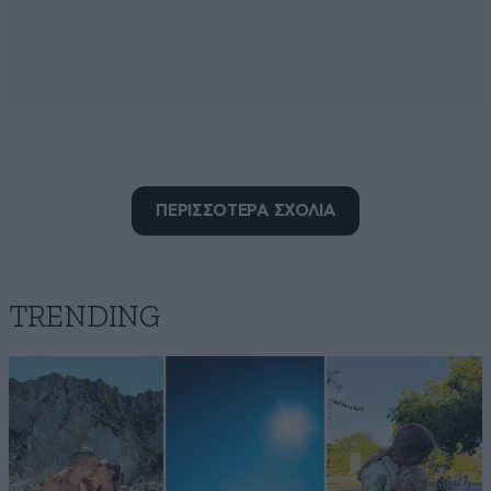
ΠΕΡΙΣΣΟΤΕΡΑ ΣΧΟΛΙΑ
TRENDING
O Ελληνοκαναδος
21·03·2024 01:26
Είναι μεγάλη τιμή για εμάς η παρουσία του
Πρωθυπουργού μας στην παρέλαση για την Εθνική
μας Εορτή της 25ης Μαρτίου που θα γίνει στο
Μοντρεάλ στην οποία θα συμμετέχει ο μεγάλος φίλος