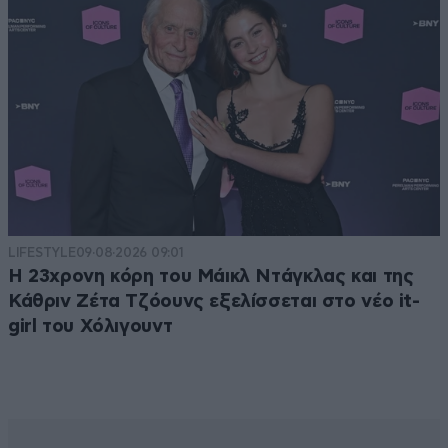
LIFESTYLE
09·08·2026 09:01
Η 23χρονη κόρη τoυ Μάικλ Ντάγκλας και της
Κάθριν Ζέτα Τζόουνς εξελίσσεται στο νέο it-
girl του Χόλιγουντ