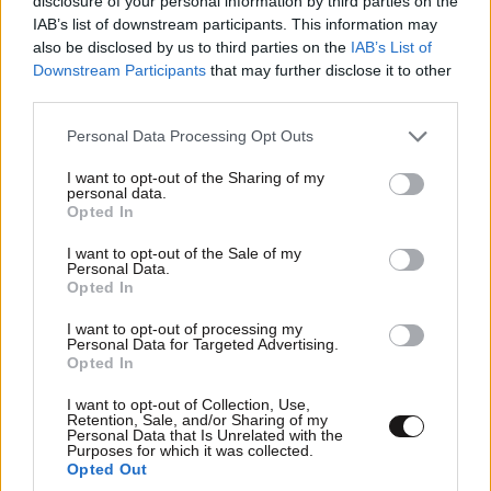
disclosure of your personal information by third parties on the
IAB’s list of downstream participants. This information may
also be disclosed by us to third parties on the
IAB’s List of
Ακολουθήστε το
NEWSBEAST
στο
Google News
Downstream Participants
that may further disclose it to other
και μάθετε πρώτοι όλες τις ειδήσεις
third parties.
Please note that this website/app uses one or more Google
Personal Data Processing Opt Outs
services and may gather and store information including but
not limited to your visit or usage behaviour. You may click to
I want to opt-out of the Sharing of my
personal data.
grant or deny consent to Google and its third-party tags to
Opted In
use your data for below specified purposes in below Google
consent section.
I want to opt-out of the Sale of my
Personal Data.
Opted In
I want to opt-out of processing my
Personal Data for Targeted Advertising.
Opted In
I want to opt-out of Collection, Use,
Retention, Sale, and/or Sharing of my
Personal Data that Is Unrelated with the
Purposes for which it was collected.
Opted Out