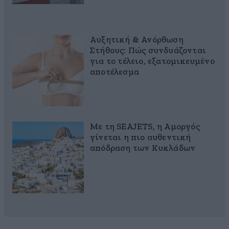
Αυξητική & Ανόρθωση
Στήθους: Πώς συνδυάζονται
για το τέλειο, εξατομικευμένο
αποτέλεσμα
Με τη SEAJETS, η Αμοργός
γίνεται η πιο αυθεντική
απόδραση των Κυκλάδων