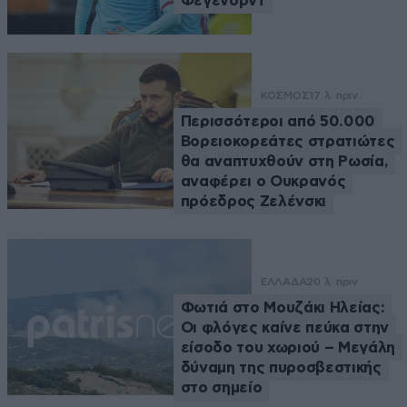
Φέγενορντ
ΚΟΣΜΟΣ
17 λ. πριν
Περισσότεροι από 50.000
Βορειοκορεάτες στρατιώτες
θα αναπτυχθούν στη Ρωσία,
αναφέρει ο Ουκρανός
πρόεδρος Ζελένσκι
ΕΛΛΑΔΑ
20 λ. πριν
Φωτιά στο Μουζάκι Ηλείας:
Οι φλόγες καίνε πεύκα στην
είσοδο του χωριού – Μεγάλη
δύναμη της πυροσβεστικής
στο σημείο