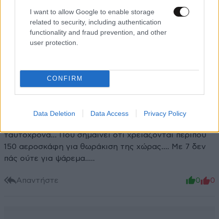
I want to allow Google to enable storage
ΠΡΟΣΘΗΚΗ
related to security, including authentication
functionality and fraud prevention, and other
user protection.
Γιατί?
21·03·2024 14:45
CONFIRM
Η Ελλάδα έχει 68 πτητικά μέσα πυρόσβεσης... Πέρυσι
μπήκαν ταυτόχρονα 150 φωτιές σε όλη την Ελλάδα...
Σε κάθε φωτιά χρειάζεται τουλάχιστον 3 πτητικά
Data Deletion
Data Access
Privacy Policy
μέσα... Δηλαδή καλύπτουν το πολύ 21 φωτιές
ταυτόχρονα... Που σημαίνει ότι χρειάζονται περίπου
150 αεροσκάφη για θωράκιση της χώρας.... Με 7 δεν
πάς ούτε για ψάρεμα.....
Απαντήστε
0
0