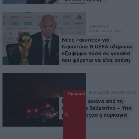
ΑΘΛΗΤΙΚΑ
08·08·2026 02:42
Νέες «φωτιές» για
Ινφαντίνο: Η UEFA πλήρωσε
εξαψήφιο ποσό σε γυναίκα
που φέρεται να είχε σχέση
ΕΛΛΑΔΑ
08·08·2026 03:33
Updated
Καλύτερη εικόνα από τη
φωτιά στο Βελεστίνο – Υπό
μερικό έλεγχο η πυρκαγιά