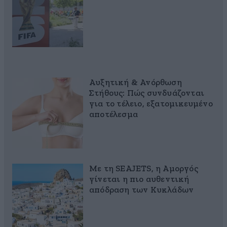
Αυξητική & Ανόρθωση
Στήθους: Πώς συνδυάζονται
για το τέλειο, εξατομικευμένο
αποτέλεσμα
Με τη SEAJETS, η Αμοργός
γίνεται η πιο αυθεντική
απόδραση των Κυκλάδων