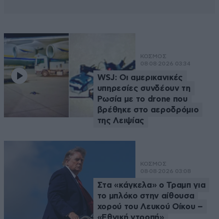
ΚΟΣΜΟΣ
08·08·2026 03:34
WSJ: Οι αμερικανικές
υπηρεσίες συνδέουν τη
Ρωσία με το drone που
βρέθηκε στο αεροδρόμιο
της Λειψίας
ΚΟΣΜΟΣ
08·08·2026 03:08
Στα «κάγκελα» ο Τραμπ για
το μπλόκο στην αίθουσα
χορού του Λευκού Οίκου –
«Εθνική ντροπή»