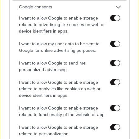
ΚΟΣΜΟΣ
07·08·2026 23:03
Google consents
Το φαραωνικών διαστάσεων κτίριο που χτίζει ο
Έλον Μασκ λέγεται Terafab και θα κοστίσει 16,8
I want to allow Google to enable storage
related to advertising like cookies on web or
δισ. δολάρια
device identifiers in apps.
I want to allow my user data to be sent to
Google for online advertising purposes.
I want to allow Google to send me
personalized advertising.
I want to allow Google to enable storage
related to analytics like cookies on web or
device identifiers in apps.
I want to allow Google to enable storage
related to functionality of the website or app.
I want to allow Google to enable storage
ΚΟΣΜΟΣ
08·08·2026 00:08
related to personalization.
Η «ληστεία του αιώνα» – Το ψεύτικο κόκκινο