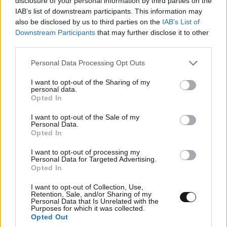
disclosure of your personal information by third parties on the
IAB’s list of downstream participants. This information may
ΚΟΣΜΟΣ
2 ω. πριν
also be disclosed by us to third parties on the
IAB’s List of
Στα ίχνη της «Αράχνης» του Άσαντ: Ο
Downstream Participants
that may further disclose it to other
άνθρωπος των βασανιστηρίων της Συρίας
third parties.
εντοπίστηκε στη Ρωσία
Please note that this website/app uses one or more Google
Personal Data Processing Opt Outs
services and may gather and store information including but
not limited to your visit or usage behaviour. You may click to
I want to opt-out of the Sharing of my
personal data.
grant or deny consent to Google and its third-party tags to
Opted In
use your data for below specified purposes in below Google
consent section.
I want to opt-out of the Sale of my
Personal Data.
Opted In
I want to opt-out of processing my
Personal Data for Targeted Advertising.
Opted In
I want to opt-out of Collection, Use,
Retention, Sale, and/or Sharing of my
Personal Data that Is Unrelated with the
Purposes for which it was collected.
Opted Out