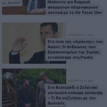
Μπάιντεν για διαρροή
απόρρητων πληροφοριών
σχετικά με το Air Force One
ΚΟΣΜΟΣ
2 ω. πριν
Στα ίχνη της «Αράχνης» του
Άσαντ: Ο άνθρωπος των
βασανιστηρίων της Συρίας
εντοπίστηκε στη Ρωσία
ΚΟΣΜΟΣ
2 ω. πριν
Στο Βελιγράδι ο Ζελένσκι
για πρώτη επίσημη επίσκεψη
– Τι θα συζητήσει με τον
Βούτσιτς