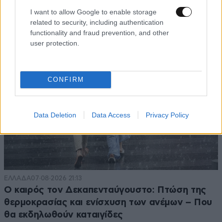
σήμα που σταμάτησε τρένο με 2,6 εκατ. λίρες
I want to allow Google to enable storage
related to security, including authentication
functionality and fraud prevention, and other
user protection.
CONFIRM
Data Deletion
Data Access
Privacy Policy
ΕΛΛΑΔΑ
07·08·2026 21:13
Ο καιρός τον Δεκαπενταύγουστο: Πτώση της
θερμοκρασίας και ενίσχυση των ανέμων – Που
θα εκδηλωθούν καταιγίδες