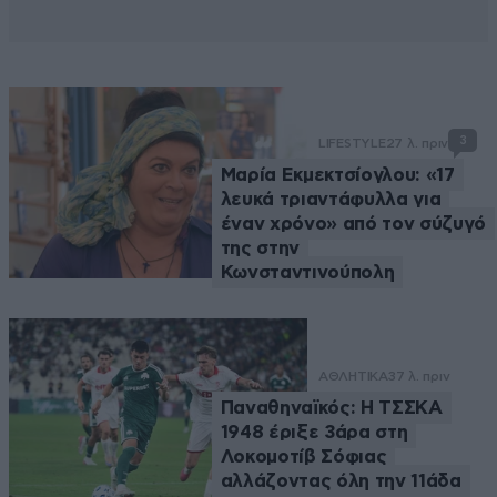
3
LIFESTYLE
27 λ. πριν
Μαρία Εκμεκτσίογλου: «17
λευκά τριαντάφυλλα για
έναν χρόνο» από τον σύζυγό
της στην
Κωνσταντινούπολη
ΑΘΛΗΤΙΚΑ
37 λ. πριν
Παναθηναϊκός: Η ΤΣΣΚΑ
1948 έριξε 3άρα στη
Λοκομοτίβ Σόφιας
αλλάζοντας όλη την 11άδα