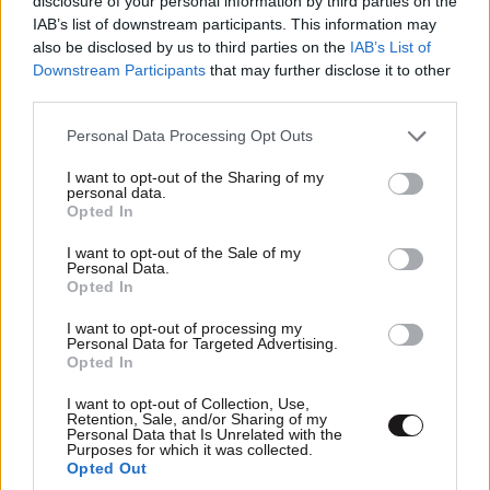
disclosure of your personal information by third parties on the
IAB’s list of downstream participants. This information may
TRENDING
also be disclosed by us to third parties on the
IAB’s List of
Downstream Participants
that may further disclose it to other
third parties.
Please note that this website/app uses one or more Google
Personal Data Processing Opt Outs
services and may gather and store information including but
not limited to your visit or usage behaviour. You may click to
I want to opt-out of the Sharing of my
personal data.
grant or deny consent to Google and its third-party tags to
Opted In
use your data for below specified purposes in below Google
consent section.
I want to opt-out of the Sale of my
Personal Data.
Opted In
I want to opt-out of processing my
Personal Data for Targeted Advertising.
Opted In
I want to opt-out of Collection, Use,
LIFESTYLE
3 ω. πριν
Retention, Sale, and/or Sharing of my
Personal Data that Is Unrelated with the
Εριέττα Κούρκουλου – Τα 33α γενέθλια και τα
Purposes for which it was collected.
φιλιά με τον Βύρωνα Βασιλειάδη: «Καμία στιγμή
Opted Out