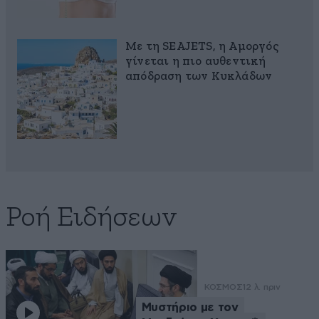
Με τη SEAJETS, η Αμοργός
γίνεται η πιο αυθεντική
απόδραση των Κυκλάδων
Ροή Ειδήσεων
ΚΟΣΜΟΣ
12 λ. πριν
Μυστήριο με τον