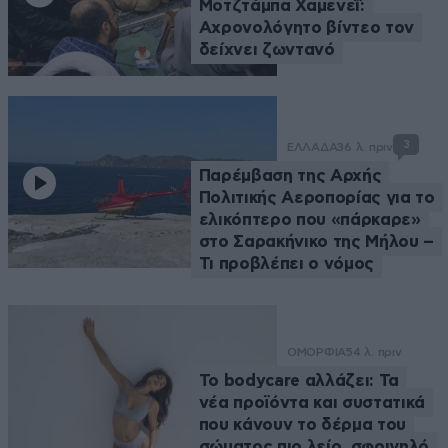
Μοτζτάμπα Χαμενεΐ:
Αχρονολόγητο βίντεο τον
δείχνει ζωντανό
3
ΕΛΛΑΔΑ
36 λ. πριν
Παρέμβαση της Αρχής
Πολιτικής Αεροπορίας για το
ελικόπτερο που «πάρκαρε»
στο Σαρακήνικο της Μήλου –
Τι προβλέπει ο νόμος
ΟΜΟΡΦΙΑ
54 λ. πριν
Το bodycare αλλάζει: Τα
νέα προϊόντα και συστατικά
που κάνουν το δέρμα του
σώματος πιο λείο, σφριγηλό