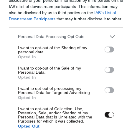
disclosure of your personal information by third parties on the
είχες Δεί όλο τό σήριαλ, πού Παίζεται αν δεν κάνω
IAB’s list of downstream participants. This information may
also be disclosed by us to third parties on the
IAB’s List of
λάθος 5Χρονια, πολύ Υπερ-Εκτιμημενο, συνταγή
Downstream Participants
that may further disclose it to other
Βανας Γεωργίου, δεν Ξεφεύγει Καθόλου από τά
third parties.
Κλισέ!!!
Please note that this website/app uses one or more Google
Personal Data Processing Opt Outs
Απαντήστε
0
0
services and may gather and store information including but
not limited to your visit or usage behaviour. You may click to
I want to opt-out of the Sharing of my
personal data.
grant or deny consent to Google and its third-party tags to
Opted In
use your data for below specified purposes in below Google
consent section.
I want to opt-out of the Sale of my
Personal Data.
Opted In
I want to opt-out of processing my
Personal Data for Targeted Advertising.
Opted In
I want to opt-out of Collection, Use,
Retention, Sale, and/or Sharing of my
Personal Data that Is Unrelated with the
Purposes for which it was collected.
Opted Out