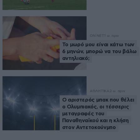
ON NET
1 ω. πριν
Το μωρό μου είναι κάτω των
6 μηνών, μπορώ να του βάλω
αντηλιακό;
ΑΘΛΗΤΙΚΑ
2 ω. πριν
Ο αριστερός μπακ που θέλει
ο Ολυμπιακός, οι τέσσερις
μεταγραφές του
Παναθηναϊκού και η κλήση
στον Αντετοκούνμπο