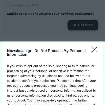
Xαρακτήρες: 0/1000
Διαβάστε και ακολουθήστε τους κανόνες σχολιασμού
ΠΡΟΣΘΗΚΗ
Παπαδουκακης Στέλιος
05·06·2026 17:14
Newsbeast.gr -
Do Not Process My Personal
Information
Ή γη της Ελιάς, έχει Σκοπό Νά Τελειώσει καμία φορά?
Τό Σενάριο είναι σχεδόν τό ίδιο Από τήν
If you wish to opt-out of the sale, sharing to third parties, or
αρχή:Ίντριγκες Παράνομοι έρωτες, Απαγωγές
processing of your personal or sensitive information for
targeted advertising by us, please use the below opt-out
Εκβιασμοί, καί όλη ή Εγκληματική Φιλοσοφία σε Μία
section to confirm your selection. Please note that after your
σειρά, τό μόνο πού Άλλαζαν, ήταν τά Πρόσωπα Είχε
opt-out request is processed you may continue seeing
ένα βασικό Καστ, Καί Στήν Πορεία, παρέλασαν όλο τό
interest-based ads based on personal information utilized by
Καστ, Τής Ελληνικής Sowbiz Κατά τά άλλα, δεν είχε να
us or personal information disclosed to third parties prior to
Δώσει τίποτα Περισσότερο Αφού τό Σενάριο, Πάνω-
your opt-out. You may separately opt-out of the further
Κατω Ήταν τό ίδιο, δύο τρία Επεισόδια αν έβλεπες,