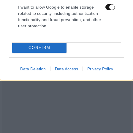
Εριέττα Κούρκουλου – Τα 33α γενέθλια και τα
I want to allow Google to enable storage
φιλιά με τον Βύρωνα Βασιλειάδη: «Καμία στιγμή
related to security, including authentication
ευτυχίας δεδομένη»
functionality and fraud prevention, and other
user protection.
CONFIRM
Data Deletion
Data Access
Privacy Policy