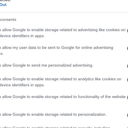
Out
GR (@LocoWorldGR2)
May 11,
consents
o allow Google to enable storage related to advertising like cookies on
evice identifiers in apps.
o allow my user data to be sent to Google for online advertising
s.
to allow Google to send me personalized advertising.
o allow Google to enable storage related to analytics like cookies on
evice identifiers in apps.
o allow Google to enable storage related to functionality of the website
o allow Google to enable storage related to personalization.
o allow Google to enable storage related to security, including