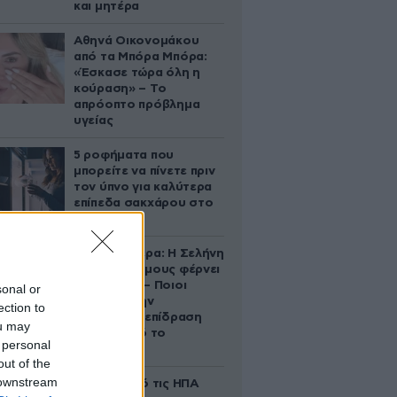
και μητέρα
Αθηνά Οικονομάκου
από τα Μπόρα Μπόρα:
«Έσκασε τώρα όλη η
κούραση» – Το
απρόοπτο πρόβλημα
υγείας
5 ροφήματα που
μπορείτε να πίνετε πριν
τον ύπνο για καλύτερα
επίπεδα σακχάρου στο
αίμα
Ζώδια σήμερα: Η Σελήνη
στους Διδύμους φέρνει
ανατροπές – Ποιοι
sonal or
δέχονται την
ection to
ευεργετική επίδραση
ou may
του Δία από το
 personal
απόγευμα;
out of the
 downstream
Ζευγάρι από τις ΗΠΑ