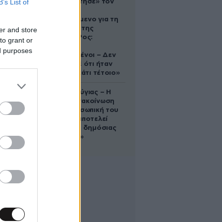
B’s List of
που «υιοθέτησε» τον
Αφγανό
κατηγορούμενο για τη
δολοφονία της
er and store
Ελίζαμπεθ Ρος:
to grant or
«Είμαστε
ed purposes
συντετριμμένοι – Δεν
έδειξε ποτέ ότι ήταν
ικανός για κάτι τέτοιο»
Χρίστος Κούγιας – Η
αυστηρή ανακοίνωση
για την προσωπική του
ζωή: «Δεν αποτελεί
αντικείμενο δημόσιας
συζήτησης»