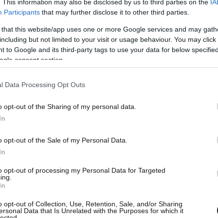
. This information may also be disclosed by us to third parties on the
IA
πιο παραδοσιακό σκηνικό σε έναν αρχαιοπρεπή
Participants
that may further disclose it to other third parties.
ην κορυφή της κατασκευής για το πιο συγκινητικό
 that this website/app uses one or more Google services and may gath
είναι αφιερωμένο στη μητέρα του.
including but not limited to your visit or usage behaviour. You may click 
 to Google and its third-party tags to use your data for below specifi
ηρωμένη πρόβα του Ακύλα. Ο
ogle consent section.
λλά παιδιά πιο καρακιτς δεν
l Data Processing Opt Outs
άφηναν τη χορογραφία του
o opt-out of the Sharing of my personal data.
In
 είναι αυτό το πράμα;
o opt-out of the Sale of my Personal Data.
ongr
#Ferto
In
T
@eurovisionfn
to opt-out of processing my Personal Data for Targeted
ing.
In
ωκας
o opt-out of Collection, Use, Retention, Sale, and/or Sharing
ersonal Data that Is Unrelated with the Purposes for which it
kCwImgzP5
lected.