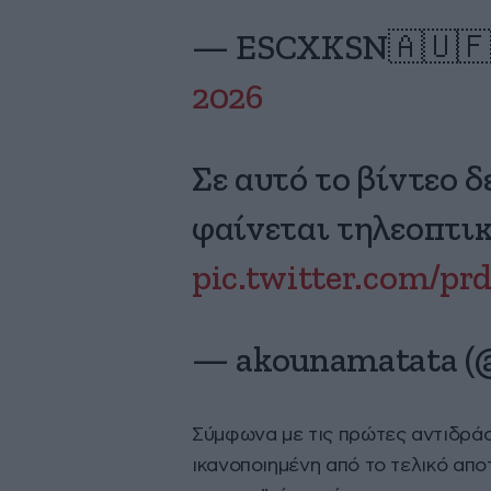
— ESCXKSN🇦🇺🇫
2026
Σε αυτό το βίντεο 
φαίνεται τηλεοπτι
pic.twitter.com/p
— akounamatata (
Σύμφωνα με τις πρώτες αντιδράσ
ικανοποιημένη από το τελικό απο