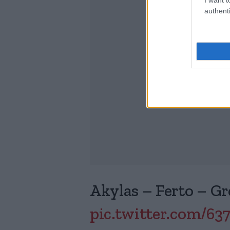
authenti
Akylas – Ferto – Gr
pic.twitter.com/6