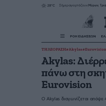
Σήμερα
γιορτάζουν:
ΡΟΗ ΕΙΔΗΣΕΩΝ
ΕΛ
ΤΗΛΕΟΡΑΣΗ
#Akylas
#Eurovisio
Akylas: Διέρρ
πάνω στη σκη
Eurovision
Ο Akylas διαγωνίζεται απόψε 