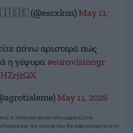
🇸🇪 (@escxksn)
May 11,
δείτε πάνω αριστερά πώς
κά η γέφυρα
#eurovisiongr
rdHZrjzQX
@agrotisleme)
May 11, 2026
εις, η ελληνική αποστολή εμφανίζεται
τέλεσμα και την εικόνα που θα παρουσιαστεί στο