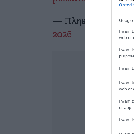
Opted 
— ΠληκτροφωνίΧ 
Google 
I want t
2026
web or d
I want t
purpose
I want 
I want t
web or d
I want t
or app.
I want t
I want t