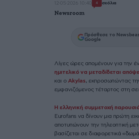
12·05·2026 10:40
σχόλια
4
Newsroom
Πρόσθεσε το Newsbeast
Google
Λίγες ώρες απομένουν για την έ
ημιτελικό να μεταδίδεται απόψε
και ο
Akylas
,
εκπροσωπώντας την 
εμφανιζόμενος τέταρτος στη σει
Η ελληνική συμμετοχή παρουσι
Eurofans να δίνουν μια πρώτη εικ
αποτυπώνουν την τηλεοπτική μετ
βασίζεται σε διαφορετικά «δωμάτ