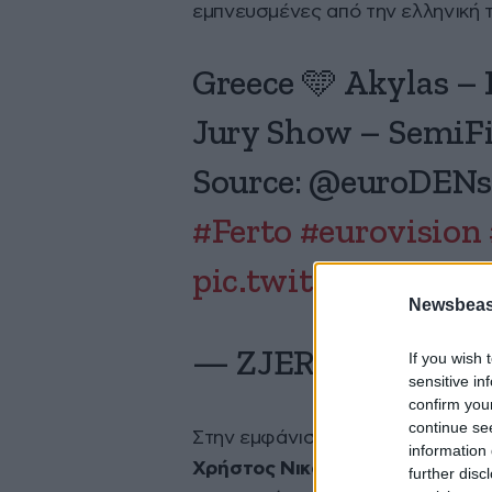
εμπνευσμένες από την ελληνική 
Greece 🩵 Akylas – 
Jury Show – SemiFi
Source: @euroDENs
#Ferto
#eurovision
pic.twitter.com/P
Newsbeast
— ZJERM🔥 (@euro
If you wish 
sensitive in
confirm you
continue se
Στην εμφάνιση συμμετέχουν, μετ
information 
Χρήστος Νικολάου
, ενώ ο Akyl
further disc