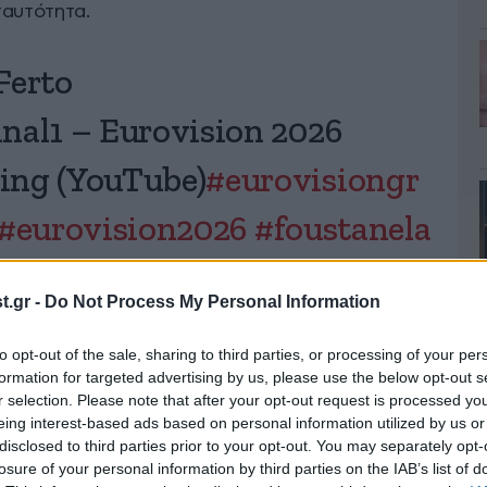
ταυτότητα.
Ferto
nal1 – Eurovision 2026
ing (YouTube)
#eurovisiongr
#eurovision2026
#foustanela
Mbz2zaKPs
.gr -
Do Not Process My Personal Information
visionfunA)
May 11, 2026
to opt-out of the sale, sharing to third parties, or processing of your per
formation for targeted advertising by us, please use the below opt-out s
r selection. Please note that after your opt-out request is processed y
eing interest-based ads based on personal information utilized by us or
αξύ άλλων, η
Παρθένα Χοροζίδου και ο
disclosed to third parties prior to your opt-out. You may separately opt-
as μετακινείται μέσα από διαφορετικούς χώρους
losure of your personal information by third parties on the IAB’s list of