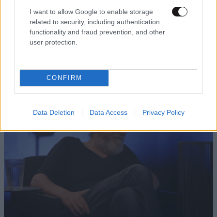
I want to allow Google to enable storage
ΕΛΛΑΔΑ
06·08·2026 21:47
related to security, including authentication
Τραγωδία στα Μάλια: «Ο πανικός τη σκότωσε»
functionality and fraud prevention, and other
– Τι λένε μάρτυρες για τη 42χρονη Ολλανδή
user protection.
που πνίγηκε προσπαθώντας να σώσει τη φίλη
της
CONFIRM
Data Deletion
Data Access
Privacy Policy