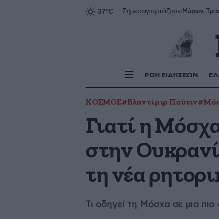
Σήμερα
γιορτάζουν:
ΡΟΗ ΕΙΔΗΣΕΩΝ
ΕΛ
ΚΟΣΜΟΣ
#Βλαντίμιρ Πούτιν
#Μό
Γιατί η Μόσχα
στην Ουκρανί
τη νέα ρητορι
Τι οδηγεί τη Μόσχα σε μια πιο