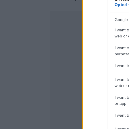
Opted 
Google 
I want t
web or d
I want t
purpose
I want 
I want t
web or d
I want t
or app.
I want t
I want t