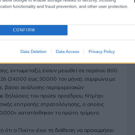
cation functionality and fraud prevention, and other user protection.
CONFIRM
Data Deletion
Data Access
Privacy Policy
ης, εντωμεταξύ, έχουν μειωθεί σε περίπου 800
026 (24.000 έως 30.000 τον μήνα), σύμφωνα με
κε, βάσει ανάλυσης περιφερειακών
ε δηλώσεις του πρώην προέδρου, Ντμίτρι
ικής επιτροπής στρατολόγησης, ο οποίος
0.000» κατατάχθηκαν το πρώτο τρίμηνο.
η ότι ο Πούτιν έχει τη διάθεση να προχωρήσει