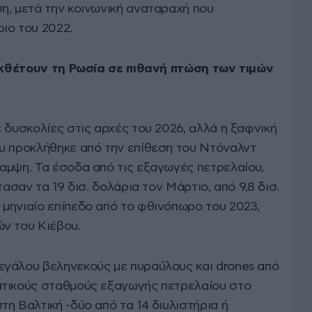
η, μετά την κοινωνική αναταραχή που
ιο του 2022.
 εκθέτουν τη Ρωσία σε πιθανή πτώση των τιμών
 δυσκολίες στις αρχές του 2026, αλλά η ξαφνική
υ προκλήθηκε από την επίθεση του Ντόναλντ
αμψη. Τα έσοδα από τις εξαγωγές πετρελαίου,
τασαν τα 19 δισ. δολάρια τον Μάρτιο, από 9,8 δισ.
μηνιαίο επίπεδο από το φθινόπωρο του 2023,
ν του Κιέβου.
γάλου βεληνεκούς με πυραύλους και drones από
ατικούς σταθμούς εξαγωγής πετρελαίου στο
η Βαλτική -δύο από τα 14 διυλιστήρια ή