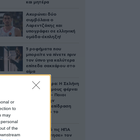
και μητέρα
Ακυρώνει δύο
συμβόλαια ο
Λαρεντζάκης και
υπογράφει σε ελληνική
ομάδα-έκπληξη!
5 ροφήματα που
μπορείτε να πίνετε πριν
τον ύπνο για καλύτερα
επίπεδα σακχάρου στο
αίμα
Ζώδια σήμερα: Η Σελήνη
στους Διδύμους φέρνει
ανατροπές – Ποιοι
δέχονται την
sonal or
ευεργετική επίδραση
ection to
του Δία από το
ou may
απόγευμα;
 personal
out of the
Ζευγάρι από τις ΗΠΑ
 downstream
που «υιοθέτησε» τον