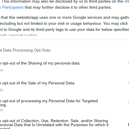
. This information may also be disclosed by us to third parties on the
IA
Participants
that may further disclose it to other third parties.
itute for the Study of War», η Ρωσία έχασε τον
 that this website/app uses one or more Google services and may gath
ουκρανικού εδάφους. Ήταν η πρώτη φορά που η
including but not limited to your visit or usage behaviour. You may click 
 to Google and its third-party tags to use your data for below specifi
δάφους από τον Αύγουστο του 2024 (τον μήνα
ogle consent section.
πίθεσης στην περιοχή Κουρσκ της Ρωσίας), και
κέρδη τον Φεβρουάριο και τον Μάρτιο. Μια
l Data Processing Opt Outs
αι πλέον βέβαιη.
o opt-out of the Sharing of my personal data.
In
 να ξεπερνούν τις νέες στρατολογήσεις
o opt-out of the Sale of my Personal Data.
 τελευταίους πέντε μήνες σκοτώνει ή
In
ους στρατιώτες από όσους στρατολογούνται. Αν
to opt-out of processing my Personal Data for Targeted
 επαληθευτούν, η Ουκρανία βασίζει τις
ing.
In
πεδίο της μάχης. Υποστήριξε ότι ο στρατός της
5.000 Ρώσους στρατιώτες τον μήνα, τον Μάρτιο
o opt-out of Collection, Use, Retention, Sale, and/or Sharing
ersonal Data that Is Unrelated with the Purposes for which it
ιθέσεων με drones.
lected.