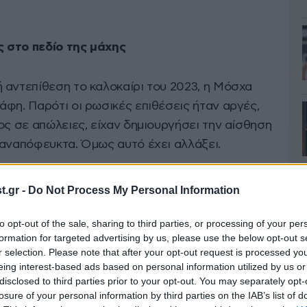
ς στο πεδίο της μάχης
 αντεπίθεση το καλοκαίρι του 2023, η Μόσχα
φη. Παρότι οι ρωσικές επιθέσεις ήταν αργές,
ος σε απώλειες, είχαν δημιουργήσει την αίσθηση
 αναπόφευκτα. Όμως αυτό έχει αλλάξει.
ό την Ουκρανία τον Δεκέμβριο -το οποίο η
.gr -
Do Not Process My Personal Information
λάβει έναν μήνα νωρίτερα- αιφνιδίασε ακόμα και
ς. Μια συμφωνία που απέτρεψε τους εισβολείς
to opt-out of the sale, sharing to third parties, or processing of your per
formation for targeted advertising by us, please use the below opt-out s
αδικτύου Starlink τον Φεβρουάριο, καθώς και ο
r selection. Please note that after your opt-out request is processed y
η Ρωσία, που επίσης χρησιμοποιούνταν ευρέως
eing interest-based ads based on personal information utilized by us or
υκρανία να ανακτήσει περίπου 100 τετραγωνικά
disclosed to third parties prior to your opt-out. You may separately opt-
losure of your personal information by third parties on the IAB’s list of
Ζαπορίζια.