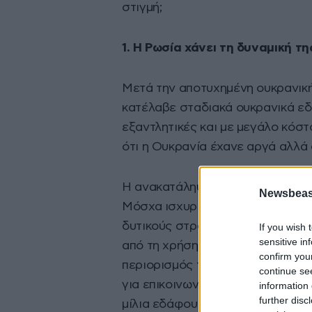
στιγμή;
1. Η Ρωσία χάνει τη δυναμική τη
Μετά την αποτυχημένη ουκρανική
κατέλαβε σταδιακά ουκρανικά εδά
εξαντλητικές και με μεγάλο κόστ
ότι η Ουκρανία έχανε αργά αλλά
Η ανακατάληψη του Κουπιάνσκ απ
Newsbeast
Μόσχα ισχυριζόταν ότι είχε κατα
δυτικούς στρατιωτικούς αναλυτέ
If you wish 
sensitive in
από τη χρήση του δορυφορικού δι
confirm you
περιορισμός του Telegram από τ
continue se
για επικοινωνία, βοήθησαν την Ο
information 
further disc
μίλια εδάφους στην περιοχή της 