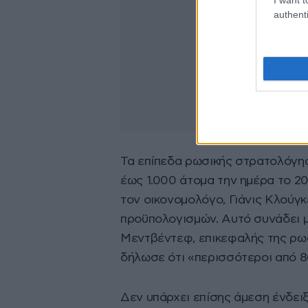
authenti
Τα επίπεδα ρωσικής στρατολόγησ
έως 1.000 άτομα την ημέρα το 2
τον οικονομολόγο, Γιάνις Κλούγ
προϋπολογισμών. Αυτό συνάδει μ
Μεντβέντεφ, επικεφαλής της ρωσ
δήλωσε ότι «περισσότεροι από 8
Δεν υπάρχει επίσης άμεση ένδειξ