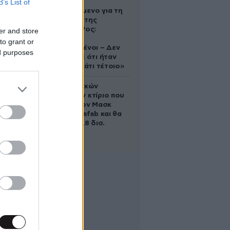
B’s List of
Αφγανό
κατηγορούμενο για τη
δολοφονία της
Ελίζαμπεθ Ρος:
er and store
«Είμαστε
to grant or
συντετριμμένοι – Δεν
ed purposes
έδειξε ποτέ ότι ήταν
ικανός για κάτι τέτοιο»
Το φαραωνικών
διαστάσεων κτίριο που
χτίζει ο Έλον Μασκ
λέγεται Terafab και θα
κοστίσει 16,8 δισ.
δολάρια