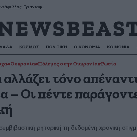
Μύρων, Τριαντάφυλλος, Τριανταφυλλιά, Φυλλιώ, Ρόζα
ΛΑΔΑ
ΚΟΣΜΟΣ
ΠΟΛΙΤΙΚΗ
ΟΙΚΟΝΟΜΙΑ
ΚΟΙΝΩΝΙΑ
σχα
#Ουκρανία
#Πόλεμος στην Ουκρανία
#Ρωσία
 αλλάζει τόνο απέναντ
α – Οι πέντε παράγοντ
κή
 συμβιβαστική ρητορική τη δεδομένη χρονική στιγμ