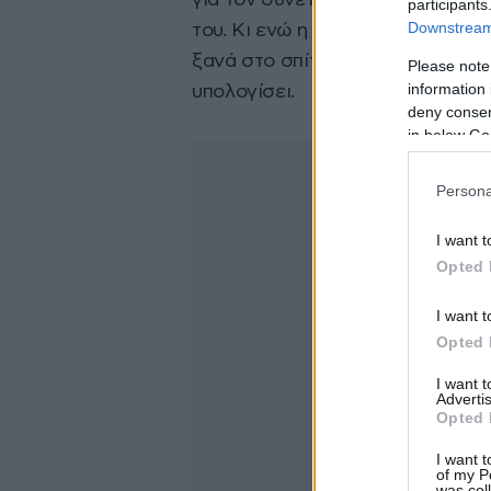
για τον συνέταιρο της Triton – Ο
participants
Downstream 
του. Κι ενώ η Αρετή δέχεται μια 
ξανά στο σπίτι της Εύας, για να 
Please note
information 
υπολογίσει.
deny consent
in below Go
Persona
I want t
Opted 
I want t
Opted 
I want 
Advertis
Opted 
I want t
of my P
was col