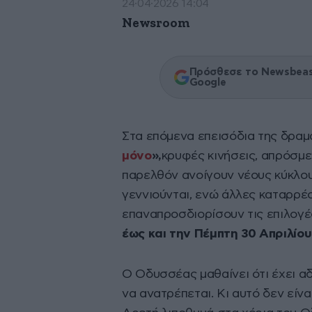
24·04·2026 14:04
Newsroom
Πρόσθεσε το Newsbeast
Google
Στα επόμενα επεισόδια της δραμ
μόνο
»,
κρυφές κινήσεις, απρόσμε
παρελθόν ανοίγουν νέους κύκλου
γεννιούνται, ενώ άλλες καταρρέ
επαναπροσδιορίσουν τις επιλογέ
έως και την Πέμπτη 30 Απριλίου
Ο Οδυσσέας μαθαίνει ότι έχει αδ
να ανατρέπεται. Κι αυτό δεν είνα