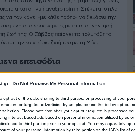
υσσέα, όταν πηγαίνει να της ζητήσει εξηγήσεις.
καιρία και στιγμή αναξιοποίητη. Στέκεται δίπλα
 να τον κάνει -με κάθε τρόπο- να ξεχάσει την
πευσμένα στο νοσοκομείο, μετά τη συνάντησή
α τη ζωή της. Ο Σάββας παίρνει το πολυπόθητο
ύεται την καινούρια ζωή του με τη Μίνα.
μενα επεισόδια
.gr -
Do Not Process My Personal Information
τρόπο, να κάνει τον Οδυσσέα να ξεχάσει την
to opt-out of the sale, sharing to third parties, or processing of your per
ια. Ο Σάββας πιέζει την Άσπα να του δώσει
formation for targeted advertising by us, please use the below opt-out s
ι που αναφέρεται στο παρελθόν της και οι
r selection. Please note that after your opt-out request is processed y
eing interest-based ads based on personal information utilized by us or
 Ο Νικήτας κάνει μια πρόταση στη Μίνα, που τη
disclosed to third parties prior to your opt-out. You may separately opt-
άξιμος αποκαλύπτει στον Οδυσσέα όσα έμαθε
losure of your personal information by third parties on the IAB’s list of