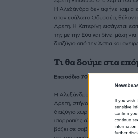
Αρετή λιποθυμά στα χέρια του Οδ
Η Αλεξάνδρα δεν αφήνει καμία ευ
στον ευάλωτο Οδυσσέα, θέλοντας
Αρετή. Η Κατερίνη εισάγεται εσ
της με την Εύα και δίνει μάχη γι
διαζύγιο από την Άσπα και ονειρε
Τι θα δούμε στα επό
Επεισόδιο 70 (Δευτέρα 27/04)
Newsbeast
Η Αλεξάνδρα προσπαθεί με κάθε 
If you wish 
Αρετή, στήνοντας ύπουλα παιχνίδ
sensitive in
διαζύγιο χωρίς αποτέλεσμα, μέχρ
confirm you
continue se
ισορροπίες αλλάζουν επικίνδυνα.
information 
βάζει σε σοβαρές σκέψεις. Ο Μ
further disc