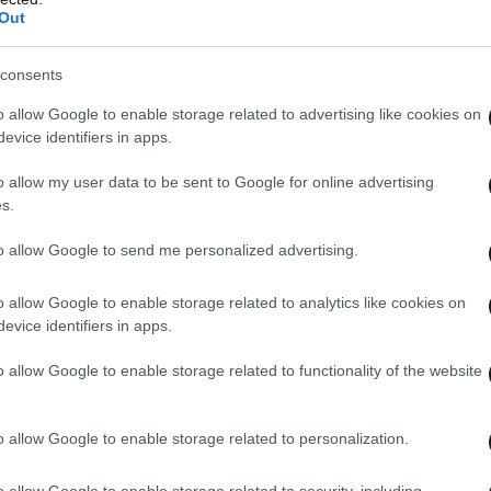
Out
consents
o allow Google to enable storage related to advertising like cookies on
evice identifiers in apps.
o allow my user data to be sent to Google for online advertising
s.
to allow Google to send me personalized advertising.
o allow Google to enable storage related to analytics like cookies on
evice identifiers in apps.
o allow Google to enable storage related to functionality of the website
 εξηγήσεις από την Αρετή, για όσα την άκουσε
o allow Google to enable storage related to personalization.
 λιποθυμά στα χέρια του. Η επίσκεψη της
 που βιώνει έχουν ολέθριες συνέπειες για την
o allow Google to enable storage related to security, including