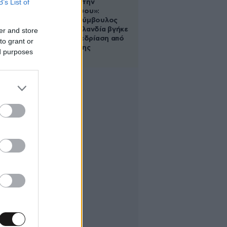
B’s List of
«Βλέπουμε την
μπουγάδα σου»:
Δημοτική σύμβουλος
στη Νέα Ζηλανδία βγήκε
er and store
live σε συνεδρίαση από
to grant or
το μπάνιο της
ed purposes