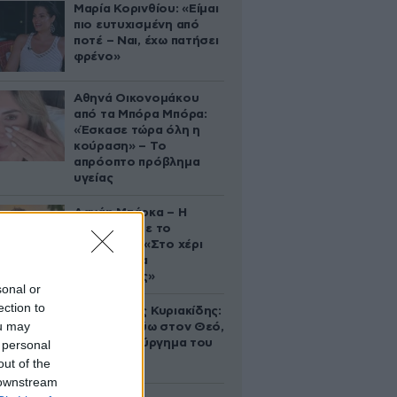
Μαρία Κορινθίου: «Είμαι
πιο ευτυχισμένη από
ποτέ – Ναι, έχω πατήσει
φρένο»
Αθηνά Οικονομάκου
από τα Μπόρα Μπόρα:
«Έσκασε τώρα όλη η
κούραση» – Το
απρόοπτο πρόβλημα
υγείας
Δανάη Μπάρκα – Η
ανάρτηση με το
σάντουιτς: «Στο χέρι
σου είναι να
αδυνατίσεις»
sonal or
ection to
Βλαδίμηρος Κυριακίδης:
ou may
«Δεν πιστεύω στον Θεό,
είναι δημιούργημα του
 personal
ανθρώπου»
out of the
 downstream