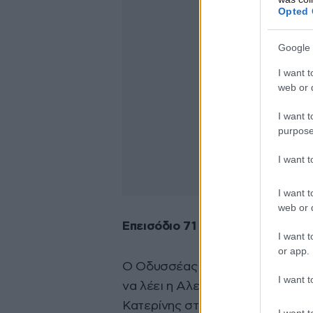
Opted 
Google 
I want t
web or d
I want t
purpose
I want 
I want t
web or d
Επεισόδιο 71 (Τρίτη 28/04)
I want t
or app.
Ο Οδυσσέας πηγαίνει να ζητήσει
I want t
να λέει η Αλεξάνδρα και η Αρετή
Κατερίνης στην Εύα και η ταραχή
I want t