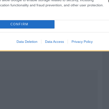
σαγωγή της στο νοσοκομείο. Ο Σάββας παίρνει
cation functionality and fraud prevention, and other user protection.
ο και ετοιμάζεται να ξεκινήσει την καινούργια
Άλκης που ετοιμάζεται να φύγει με τη Φαίη και τα
CONFIRM
πλήξεις και τους δυο. Ο Οδυσσέας παράλληλα με
ι και για την υιοθεσία του Σταύρου, ενώ η
α, θα του αποκαλύψει κάτι, που θα τον αφήσει
Data Deletion
Data Access
Privacy Policy