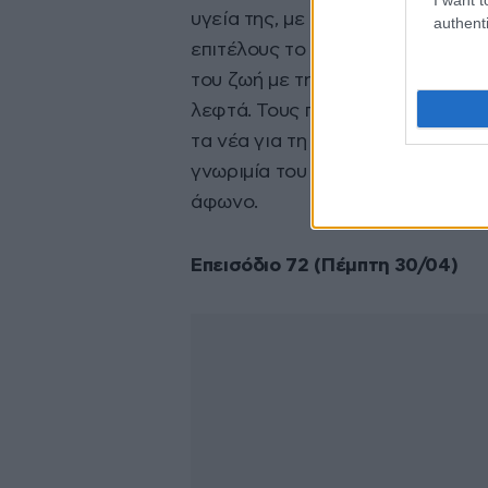
υγεία της, με αποτέλεσμα την ει
authenti
επιτέλους το πολυπόθητο διαζύγι
του ζωή με τη Μίνα, το ίδιο κι ο 
λεφτά. Τους περιμένουν όμως εκ
τα νέα για τη μητέρα του, μαθαίνε
γνωριμία του με έναν νεαρό άντρ
άφωνο.
Επεισόδιο 72 (Πέμπτη 30/04)