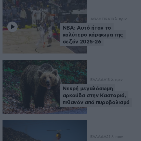
ΑΘΛΗΤΙΚΑ
13 λ. πριν
NBA: Αυτό ήταν το
καλύτερο κάρφωμα της
σεζόν 2025-26
ΕΛΛΑΔΑ
13 λ. πριν
Νεκρή μεγαλόσωμη
αρκούδα στην Καστοριά,
πιθανόν από πυροβολισμό
ΕΛΛΑΔΑ
21 λ. πριν