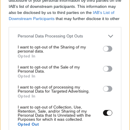
disclosure of your personal information by third parties on the
TRENDING
IAB’s list of downstream participants. This information may
also be disclosed by us to third parties on the
IAB’s List of
Downstream Participants
that may further disclose it to other
third parties.
Please note that this website/app uses one or more Google
Personal Data Processing Opt Outs
services and may gather and store information including but
not limited to your visit or usage behaviour. You may click to
I want to opt-out of the Sharing of my
personal data.
grant or deny consent to Google and its third-party tags to
Opted In
use your data for below specified purposes in below Google
consent section.
I want to opt-out of the Sale of my
Personal Data.
Opted In
I want to opt-out of processing my
Personal Data for Targeted Advertising.
Opted In
ΟΙΚΟΝΟΜΙΑ
08·08·2026 13:03
I want to opt-out of Collection, Use,
Ποιοι φορολογούμενοι θα λάβουν email ή
Retention, Sale, and/or Sharing of my
Personal Data that Is Unrelated with the
τηλεφώνημα από την ΑΑΔΕ για φορολογικές
Purposes for which it was collected.
εκκρεμότητες
Opted Out