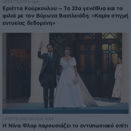
LIFESTYLE
49 λ. πριν
Εριέττα Κούρκουλου – Τα 33α γενέθλια και τα
φιλιά με τον Βύρωνα Βασιλειάδη: «Καμία στιγμή
ευτυχίας δεδομένη»
LIFESTYLE
08·08·2026 16:24
Η Νίνα Φλορ παρουσιάζει το εντυπωσιακό σπίτι