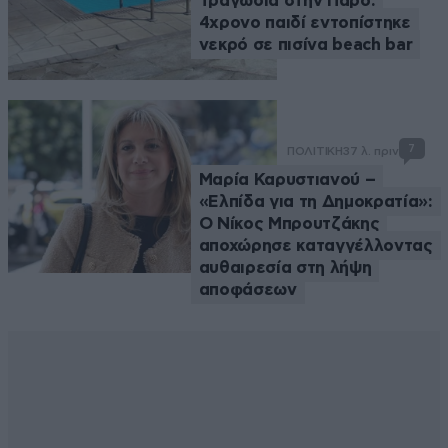
Τραγωδία στην Πάρο:
4χρονο παιδί εντοπίστηκε
νεκρό σε πισίνα beach bar
7
ΠΟΛΙΤΙΚΗ
37 λ. πριν
Μαρία Καρυστιανού –
«Ελπίδα για τη Δημοκρατία»:
Ο Νίκος Μπρουτζάκης
αποχώρησε καταγγέλλοντας
αυθαιρεσία στη λήψη
αποφάσεων