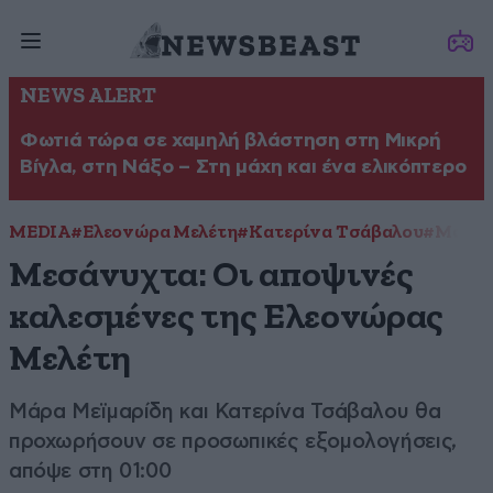
NEWS ALERT
Φωτιά τώρα σε χαμηλή βλάστηση στη Μικρή
Βίγλα, στη Νάξο – Στη μάχη και ένα ελικόπτερο
MEDIA
#Ελεονώρα Μελέτη
#Κατερίνα Τσάβαλου
#Μάρα 
Μεσάνυχτα: Οι αποψινές
καλεσμένες της Ελεονώρας
Μελέτη
Μάρα Μεϊμαρίδη και Κατερίνα Τσάβαλου θα
προχωρήσουν σε προσωπικές εξομολογήσεις,
απόψε στη 01:00