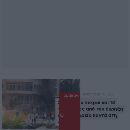
ΚΟΣΜΟΣ
11 λ. πριν
Updated
Συρία: Δύο νεκροί και 13
τραυματίες από την έκρηξη
σε λεωφορείο κοντά στη
Δαμασκό