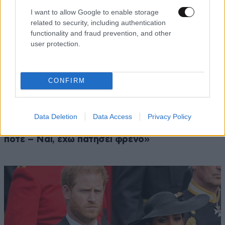
I want to allow Google to enable storage
related to security, including authentication
functionality and fraud prevention, and other
user protection.
CONFIRM
LIFESTYLE
06·08·2026 12:46
Data Deletion
Data Access
Privacy Policy
Μαρία Κορινθίου: «Είμαι πιο ευτυχισμένη από
ποτέ – Ναι, έχω πατήσει φρένο»