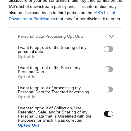
disclosure of your personal information by third parties on the
Έ αφού το λέει η Πατουλαίνα, εντάξει πείστηκα τώρα.
ΕΛΛΑΔΑ
06·08·2026 00:09
IAB’s list of downstream participants. This information may
Σαν σήμερα 6 Αυγούστου: Πεθαίνει η Ρίτα
also be disclosed by us to third parties on the
IAB’s List of
Απαντήστε
0
0
Σακελλαρίου, η λαϊκή ντίβα που έκανε τη ζωή
Downstream Participants
that may further disclose it to other
της τραγούδι
third parties.
Please note that this website/app uses one or more Google
Personal Data Processing Opt Outs
Το επιθετο
01·08·2023 00:51
services and may gather and store information including but
not limited to your visit or usage behaviour. You may click to
I want to opt-out of the Sharing of my
personal data.
του πρώην της,γιατί το κρατάει?
grant or deny consent to Google and its third-party tags to
Opted In
use your data for below specified purposes in below Google
consent section.
Απαντήστε
0
0
I want to opt-out of the Sale of my
Personal Data.
Opted In
I want to opt-out of processing my
Personal Data for Targeted Advertising.
Opted In
I want to opt-out of Collection, Use,
Retention, Sale, and/or Sharing of my
Personal Data that Is Unrelated with the
Purposes for which it was collected.
Opted Out