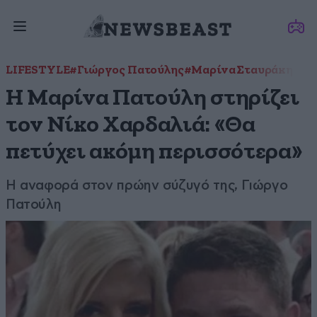
LIFESTYLE
#Γιώργος Πατούλης
#Μαρίνα Σταυράκη
#Νί
Η Μαρίνα Πατούλη στηρίζει
τον Νίκο Χαρδαλιά: «Θα
πετύχει ακόμη περισσότερα»
Η αναφορά στον πρώην σύζυγό της, Γιώργο
Πατούλη