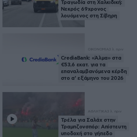
Τραγωδία στη Χαλκιδική:
Νεκρός 69χρονος
λουόμενος στη Σίβηρη
ΟΙΚΟΝΟΜΙΑ
3 λ. πριν
CrediaBank: «Άλμα» στα
€53,6 εκατ. για τα
επαναλαμβανόμενα κέρδη
στο α’ εξάμηνο του 2026
ΑΘΛΗΤΙΚΑ
3 λ. πριν
Τρέλα για Σαλάχ στην
Τραμπζονσπόρ: Απίστευτη
υποδοχή στο γήπεδο