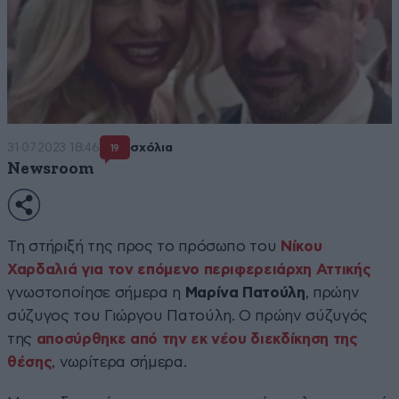
31·07·2023 18:46
σχόλια
19
Newsroom
Τη στήριξή της προς το πρόσωπο του
Νίκου
Χαρδαλιά
για τον επόμενο περιφερειάρχη Αττικής
γνωστοποίησε σήμερα η
Μαρίνα Πατούλη
, πρώην
σύζυγος του Γιώργου Πατούλη. Ο πρώην σύζυγός
της
αποσύρθηκε από την εκ νέου διεκδίκηση της
θέσης
, νωρίτερα σήμερα.