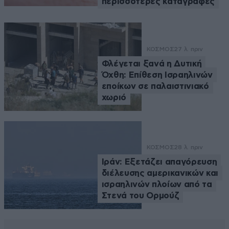
περισσότερες καταγραφές
ΚΟΣΜΟΣ
27 λ. πριν
Φλέγεται ξανά η Δυτική
Όχθη: Επίθεση Ισραηλινών
εποίκων σε παλαιστινιακό
χωριό
ΚΟΣΜΟΣ
28 λ. πριν
Ιράν: Εξετάζει απαγόρευση
διέλευσης αμερικανικών και
ισραηλινών πλοίων από τα
Στενά του Ορμούζ