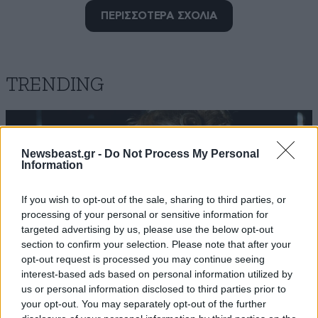
ΠΕΡΙΣΣΟΤΕΡΑ ΣΧΟΛΙΑ
Κακογρεζα
01·08·2023 07:36
Θα φατε γλάρο!!!
TRENDING
Απαντήστε
0
0
Newsbeast.gr -
Do Not Process My Personal
Ω ρε φίλε
01·08·2023 07:30
Information
τί κυκλοφορεί εκεί έξω.
If you wish to opt-out of the sale, sharing to third parties, or
processing of your personal or sensitive information for
Απαντήστε
0
0
targeted advertising by us, please use the below opt-out
section to confirm your selection. Please note that after your
opt-out request is processed you may continue seeing
interest-based ads based on personal information utilized by
us or personal information disclosed to third parties prior to
Αχαχα
01·08·2023 02:26
your opt-out. You may separately opt-out of the further