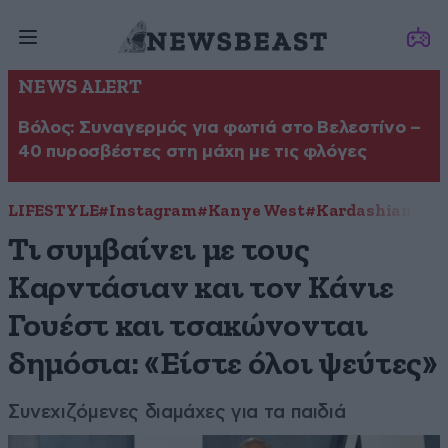
NEWS ALERT
Βόλος: Συναγερμός για φωτιά στο Βελεστίνο –
40 πυροσβέστες στη μάχη με τις φλόγες
LIFESTYLE
#Instagram
#Kanye West
#Kardashians
#V
Τι συμβαίνει με τους
Καρντάσιαν και τον Κάνιε
Γουέστ και τσακώνονται
δημόσια: «Είστε όλοι ψεύτες»
Συνεχιζόμενες διαμάχες για τα παιδιά