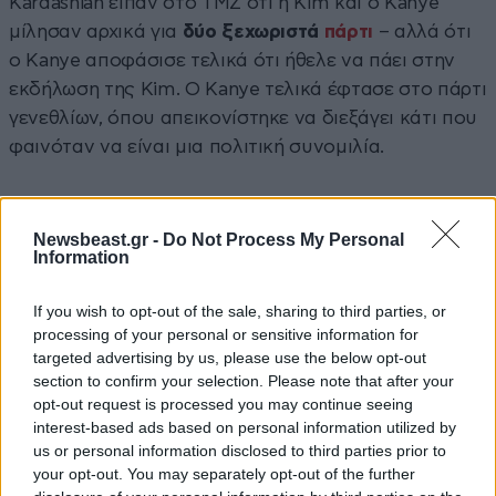
Kardashian είπαν στο TMZ ότι η Kim και ο Kanye
μίλησαν αρχικά για
δύο ξεχωριστά
πάρτι
– αλλά ότι
ο Kanye αποφάσισε τελικά ότι ήθελε να πάει στην
εκδήλωση της Kim. Ο Kanye τελικά έφτασε στο πάρτι
γενεθλίων, όπου απεικονίστηκε να διεξάγει κάτι που
φαινόταν να είναι μια πολιτική συνομιλία.
https://www.instagram.com/p/CjXDLcruwCX/
Newsbeast.gr -
Do Not Process My Personal
Information
If you wish to opt-out of the sale, sharing to third parties, or
processing of your personal or sensitive information for
targeted advertising by us, please use the below opt-out
section to confirm your selection. Please note that after your
opt-out request is processed you may continue seeing
interest-based ads based on personal information utilized by
us or personal information disclosed to third parties prior to
your opt-out. You may separately opt-out of the further