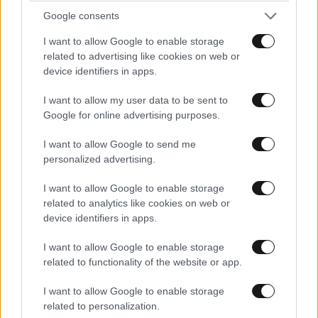
Google consents
Η Khloe πρόσθεσε χαρακτηριστικά: «Όπως έχετε
I want to allow Google to enable storage
επισημάνει και εσείς, είναι αυτή που φροντίζει τα
related to advertising like cookies on web or
παιδιά σας το 80% του χρόνου. Παρακαλώ, άφησε
device identifiers in apps.
αυτήν και την
οικογένεια
έξω από αυτό, ώστε τα
παιδιά να
μεγαλώσουν ειρηνικά»
. Η σταρ του
I want to allow my user data to be sent to
Google for online advertising purposes.
Revenge Body κατέληξε: « Σου μιλάω με αγάπη και
είμαι στην θέση να συνεχίσω αυτή τη συζήτηση
I want to allow Google to send me
ιδιωτικά, αν το επιθυμείς».
personalized advertising.
I want to allow Google to enable storage
related to analytics like cookies on web or
device identifiers in apps.
I want to allow Google to enable storage
related to functionality of the website or app.
ΠΕΡΙΣΣΟΤΕΡΑ ΑΠΟ ΤΟ LIFESTYLE
I want to allow Google to enable storage
related to personalization.