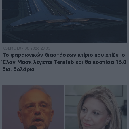
ΚΟΣΜΟΣ
07·08·2026 23:03
Το φαραωνικών διαστάσεων κτίριο που χτίζει ο
Έλον Μασκ λέγεται Terafab και θα κοστίσει 16,8
δισ. δολάρια