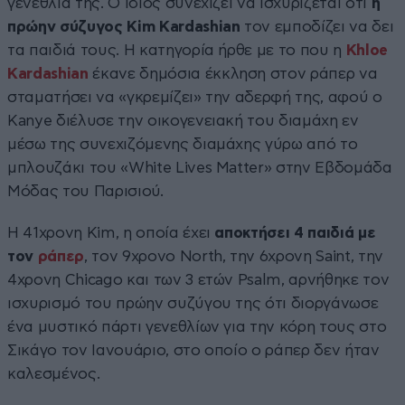
γενέθλιά της. Ο ίδιος συνεχίζει να ισχυρίζεται ότι
η
πρώην σύζυγος Kim Kardashian
τον εμποδίζει να δει
τα παιδιά τους. Η κατηγορία ήρθε με το που η
Khloe
Kardashian
έκανε δημόσια έκκληση στον ράπερ να
σταματήσει να «γκρεμίζει» την αδερφή της, αφού ο
Kanye διέλυσε την οικογενειακή του διαμάχη εν
μέσω της συνεχιζόμενης διαμάχης γύρω από το
μπλουζάκι του «White Lives Matter» στην Εβδομάδα
Μόδας του Παρισιού.
Η 41χρονη Kim, η οποία έχει
αποκτήσει 4 παιδιά με
τον
ράπερ
, τον 9χρονο North, την 6χρονη Saint, την
4χρονη Chicago και των 3 ετών Psalm, αρνήθηκε τον
ισχυρισμό του πρώην συζύγου της ότι διοργάνωσε
ένα μυστικό πάρτι γενεθλίων για την κόρη τους στο
Σικάγο τον Ιανουάριο, στο οποίο ο ράπερ δεν ήταν
καλεσμένος.