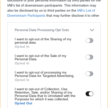
disclosure of your personal information by third parties on the
IAB’s list of downstream participants. This information may
also be disclosed by us to third parties on the
IAB’s List of
Downstream Participants
that may further disclose it to other
Όταν ο Kanye αναβίωσε το θέμα στη σελίδα του στο
third parties.
Instagram
αυτή την εβδομάδα, η Khloe έγραψε: «
Ναι,
Please note that this website/app uses one or more Google
σε αγαπώ.
Δεν θέλω να το κάνω αυτό στα social
Personal Data Processing Opt Outs
services and may gather and store information including but
media, αλλά ΕΣΥ συνεχίζεις να το φέρνεις μπροστά
not limited to your visit or usage behaviour. You may click to
I want to opt-out of the Sharing of my
το θέμα. Είσαι ο πατέρας των ανιψιών μου και
personal data.
grant or deny consent to Google and its third-party tags to
Opted In
προσπαθώ να σε σέβομαι, αλλά σε παρακαλώ
use your data for below specified purposes in below Google
consent section.
ΣΤΑΜΑΤΗΣΕ να γκρεμίζεις την Kimberly και να
I want to opt-out of the Sale of my
Personal Data.
χρησιμοποιείς την οικογένειά μας, όταν θέλεις να
Opted In
εκτρέπεσαι». είπε και συνέχισε: «Πάλι με την
I want to opt-out of processing my
αφήγηση γενεθλίων. Αρκετά πια. Όλοι γνωρίζουμε
Personal Data for Targeted Advertising.
την αλήθεια και κατά τη γνώμη μου,
όλοι την έχουν
Opted In
βαρεθεί.
Ξέρεις ακριβώς πού βρίσκονται τα
παιδιά
I want to opt-out of Collection, Use,
σου ανά πάσα στιγμή και ήθελες ξεχωριστά γενέθλια.
Retention, Sale, and/or Sharing of my
Personal Data that Is Unrelated with the
Έχω δει όλα τα κείμενα για να το αποδείξω. Και όταν
Purposes for which it was collected.
Opted Out
άλλαξες γνώμη και ήθελες να παρευρεθείς
, ήρθες ».