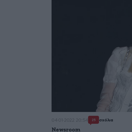
04·01·2022 20:54
σχόλια
25
Newsroom