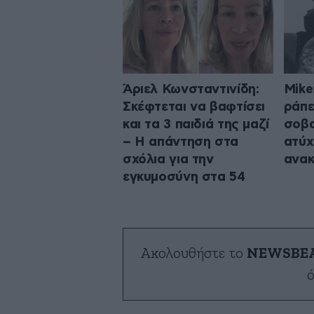
Άριελ Κωνσταντινίδη:
Mike
Σκέφτεται να βαφτίσει
ράπε
και τα 3 παιδιά της μαζί
σοβα
– Η απάντηση στα
ατύχ
σχόλια για την
ανακ
εγκυμοσύνη στα 54
Ακολουθήστε το
NEWSBE
ό