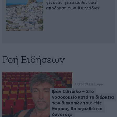
γίνεται η πιο αυθεντική
απόδραση των Κυκλάδων
Ροή Ειδήσεων
LIFESTYLE
8 λ. πριν
Ιβάν Σβιτάιλο – Στο
νοσοκομείο κατά τη διάρκεια
των διακοπών του: «Με
θάρρος, θα σηκωθώ πιο
δυνατός»