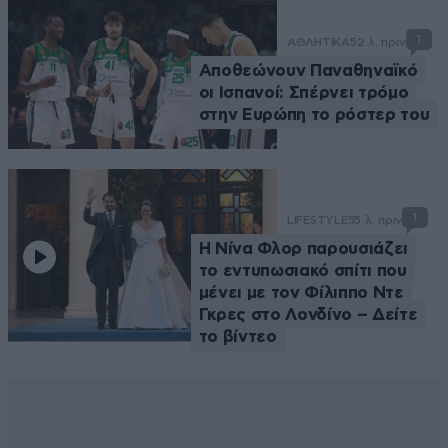
1
ΑΘΛΗΤΙΚΑ
52 λ. πριν
Αποθεώνουν Παναθηναϊκό
οι Ισπανοί: Σπέρνει τρόμο
στην Ευρώπη το ρόστερ του
1
LIFESTYLE
55 λ. πριν
Η Νίνα Φλορ παρουσιάζει
το εντυπωσιακό σπίτι που
μένει με τον Φίλιππο Ντε
Γκρες στο Λονδίνο – Δείτε
το βίντεο