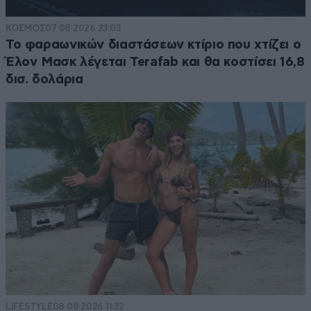
ΚΟΣΜΟΣ
07·08·2026 23:03
Το φαραωνικών διαστάσεων κτίριο που χτίζει ο
Έλον Μασκ λέγεται Terafab και θα κοστίσει 16,8
δισ. δολάρια
LIFESTYLE
08·08·2026 11:32