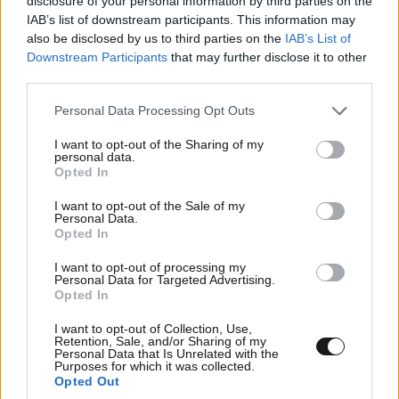
disclosure of your personal information by third parties on the
IAB’s list of downstream participants. This information may
also be disclosed by us to third parties on the
IAB’s List of
Downstream Participants
that may further disclose it to other
gm
29·08·2013 19:54
third parties.
και μπαρμπας και κοντος , χαλια
Please note that this website/app uses one or more Google
Personal Data Processing Opt Outs
services and may gather and store information including but
Απαντήστε
11
1
not limited to your visit or usage behaviour. You may click to
I want to opt-out of the Sharing of my
personal data.
grant or deny consent to Google and its third-party tags to
Opted In
use your data for below specified purposes in below Google
consent section.
I want to opt-out of the Sale of my
τώρα που έγινα πλούσιος το παίζω
Personal Data.
29·08·2013
Opted In
17:50
αριστερός
I want to opt-out of processing my
ή εχει κρυφες χάρες..... ή μιλαμε για μια ακομα που
Personal Data for Targeted Advertising.
Opted In
εκδιδεται χαριν των χρηματων....
I want to opt-out of Collection, Use,
Απαντήστε
11
1
Retention, Sale, and/or Sharing of my
Personal Data that Is Unrelated with the
Purposes for which it was collected.
Opted Out