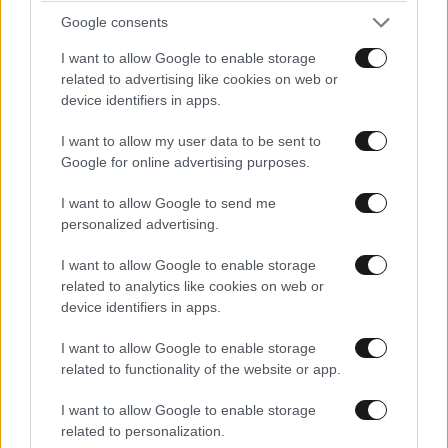
Google consents
TRENDING
I want to allow Google to enable storage
related to advertising like cookies on web or
device identifiers in apps.
I want to allow my user data to be sent to
Google for online advertising purposes.
I want to allow Google to send me
personalized advertising.
I want to allow Google to enable storage
related to analytics like cookies on web or
device identifiers in apps.
I want to allow Google to enable storage
LIFESTYLE
08·08·2026 09:01
related to functionality of the website or app.
Νία Βαρντάλος – Σπύρος Κατσαγάνης: Μια
σχέση που θυμίζει σενάριο ταινίας και μετρά
I want to allow Google to enable storage
related to personalization.
πάνω από τέσσερα χρόνια