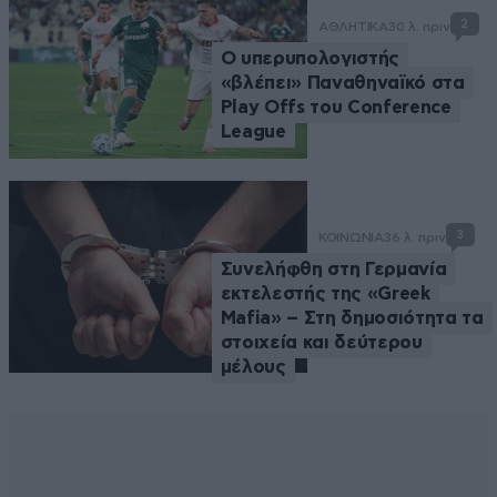
2
ΑΘΛΗΤΙΚΑ
30 λ. πριν
Ο υπερυπολογιστής
«βλέπει» Παναθηναϊκό στα
Play Offs του Conference
League
3
ΚΟΙΝΩΝΙΑ
36 λ. πριν
Συνελήφθη στη Γερμανία
εκτελεστής της «Greek
Mafia» – Στη δημοσιότητα τα
στοιχεία και δεύτερου
μέλους