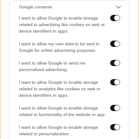
🔥
Google consents
Απαντήστε
0
0
TRENDING
I want to allow Google to enable storage
related to advertising like cookies on web or
device identifiers in apps.
I want to allow my user data to be sent to
μην ανησυχείτε ...
08·05·2026 19:51
Google for online advertising purposes.
μαυρογοριτες ειναι.
I want to allow Google to send me
personalized advertising.
Απαντήστε
0
0
I want to allow Google to enable storage
related to analytics like cookies on web or
device identifiers in apps.
Με Μητσοτακη
08·05·2026 19:34
I want to allow Google to enable storage
Τριήμερα στην ουρά, καφετέριες στην ουρά,
related to functionality of the website or app.
ταβέρνες στην ουρά, συναυλία στις ουρές.
ΕΛΛΑΔΑ
07·08·2026 08:50
I want to allow Google to enable storage
Ζευγάρι από τις ΗΠΑ που «υιοθέτησε» τον
related to personalization.
Απαντήστε
2
0
Αφγανό κατηγορούμενο για τη δολοφονία της