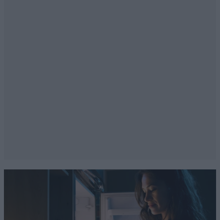
πλούσιοι,.......................
Απαντήστε
0
0
έχεις δίκιο
08·05·2026 19:55
5 ώρες στην ουρά για αναμνηστικό που κάνει 3
ευρώ, μόνο με σας.
Απαντήστε
0
0