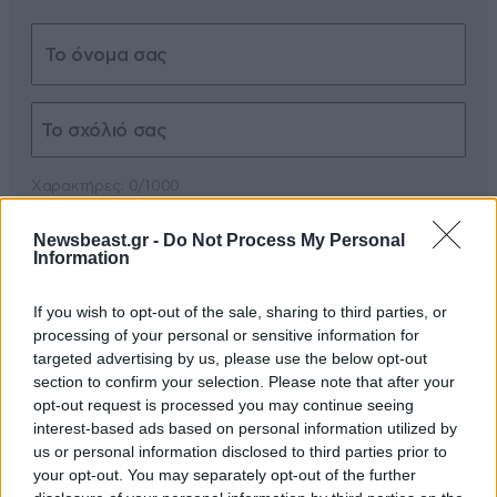
Xαρακτήρες: 0/1000
Διαβάστε και ακολουθήστε τους κανόνες σχολιασμού
Newsbeast.gr -
Do Not Process My Personal
Information
ΠΡΟΣΘΗΚΗ
If you wish to opt-out of the sale, sharing to third parties, or
processing of your personal or sensitive information for
targeted advertising by us, please use the below opt-out
section to confirm your selection. Please note that after your
DLord
08·05·2026 20:06
opt-out request is processed you may continue seeing
interest-based ads based on personal information utilized by
Τα πρόοοοοβατααααα...
us or personal information disclosed to third parties prior to
your opt-out. You may separately opt-out of the further
Απαντήστε
2
0