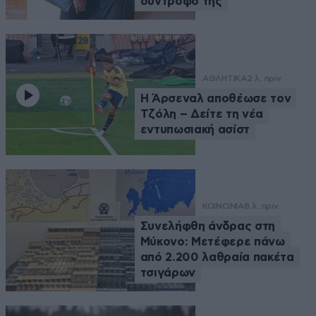
σύντροφό της
ΑΘΛΗΤΙΚΑ
2 λ. πριν
Η Άρσεναλ αποθέωσε τον
Τζόλη – Δείτε τη νέα
εντυπωσιακή ασίστ
ΚΟΙΝΩΝΙΑ
8 λ. πριν
Συνελήφθη άνδρας στη
Μύκονο: Μετέφερε πάνω
από 2.200 λαθραία πακέτα
τσιγάρων