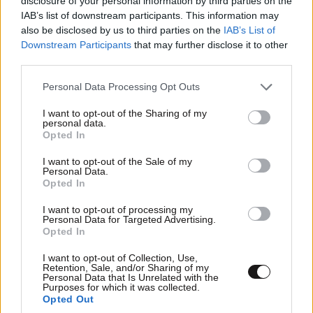
disclosure of your personal information by third parties on the
IAB’s list of downstream participants. This information may
also be disclosed by us to third parties on the
IAB’s List of
Downstream Participants
that may further disclose it to other
third parties.
Please note that this website/app uses one or more Google
Personal Data Processing Opt Outs
services and may gather and store information including but
not limited to your visit or usage behaviour. You may click to
I want to opt-out of the Sharing of my
personal data.
grant or deny consent to Google and its third-party tags to
Opted In
use your data for below specified purposes in below Google
consent section.
I want to opt-out of the Sale of my
Personal Data.
Opted In
I want to opt-out of processing my
Personal Data for Targeted Advertising.
Opted In
I want to opt-out of Collection, Use,
Retention, Sale, and/or Sharing of my
κούλις 2.0 🔥
08·05·2026 19:56
Personal Data that Is Unrelated with the
ΠΕΡΙΣΣΟΤΕΡΑ ΣΧΟΛΙΑ
Purposes for which it was collected.
Opted Out
οι φίλοι με φωνάζουν "sandman", πότε κάνω enter ?