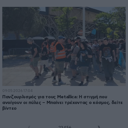
09·05·2026 17:04
Πανζουρλισμός για τους Metallica: Η στιγμή που
ανοίγουν οι πύλες – Μπαίνει τρέχοντας ο κόσμος, δείτε
βίντεο
1
2
3
4
5
6