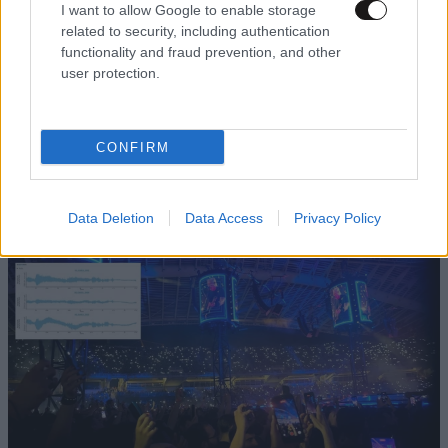
I want to allow Google to enable storage
related to security, including authentication
functionality and fraud prevention, and other
user protection.
10·05·2026 13:05
Οι «outsiders» των Metallica: Η συναυλία όπως την
CONFIRM
έζησαν εκατοντάδες fans του συγκροτήματος που
έμειναν εκτός ΟΑΚΑ
Data Deletion
Data Access
Privacy Policy