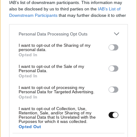
IAB’s list of downstream participants. This information may
also be disclosed by us to third parties on the
IAB’s List of
Downstream Participants
that may further disclose it to other
third parties.
Please note that this website/app uses one or more Google
Personal Data Processing Opt Outs
services and may gather and store information including but
not limited to your visit or usage behaviour. You may click to
I want to opt-out of the Sharing of my
personal data.
grant or deny consent to Google and its third-party tags to
Opted In
use your data for below specified purposes in below Google
consent section.
I want to opt-out of the Sale of my
10·05·2026 19:10
Personal Data.
Metallica: Ο Γιώργος Καρράς από τις «Τρύπες» απάντησε
Opted In
για το «Δεν χωράς πουθενά» – Τελικά… κάπου χωράμε
όλοι
I want to opt-out of processing my
Personal Data for Targeted Advertising.
Opted In
I want to opt-out of Collection, Use,
Retention, Sale, and/or Sharing of my
Personal Data that Is Unrelated with the
Purposes for which it was collected.
Opted Out