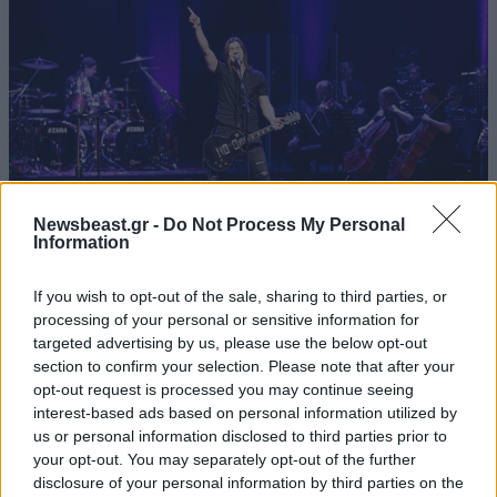
Newsbeast.gr -
Do Not Process My Personal
Information
11·05·2026 15:22
If you wish to opt-out of the sale, sharing to third parties, or
Το μήνυμα των Metallica για τη συναυλία στο ΟΑΚΑ:
processing of your personal or sensitive information for
«Δεν υπήρχε καλύτερος τρόπος να ξεκινήσουμε την
targeted advertising by us, please use the below opt-out
περιοδεία μας»
section to confirm your selection. Please note that after your
opt-out request is processed you may continue seeing
interest-based ads based on personal information utilized by
us or personal information disclosed to third parties prior to
your opt-out. You may separately opt-out of the further
disclosure of your personal information by third parties on the