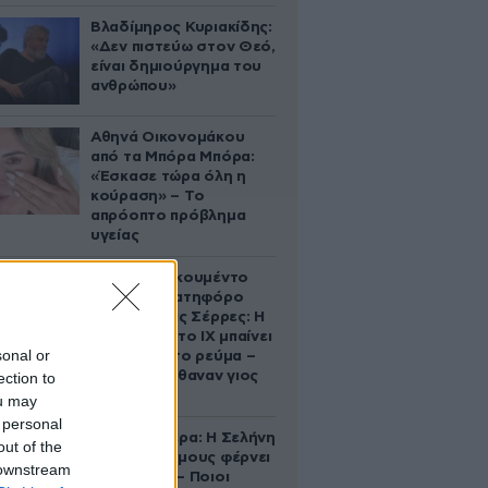
Βλαδίμηρος Κυριακίδης:
«Δεν πιστεύω στον Θεό,
είναι δημιούργημα του
ανθρώπου»
Αθηνά Οικονομάκου
από τα Μπόρα Μπόρα:
«Έσκασε τώρα όλη η
κούραση» – Το
απρόοπτο πρόβλημα
υγείας
Βίντεο-ντοκουμέντο
από το θανατηφόρο
τροχαίο στις Σέρρες: Η
στιγμή που το ΙΧ μπαίνει
sonal or
στο αντίθετο ρεύμα –
Ακαριαία πέθαναν γιος
ection to
και μητέρα
ou may
 personal
Ζώδια σήμερα: Η Σελήνη
out of the
στους Διδύμους φέρνει
 downstream
ανατροπές – Ποιοι