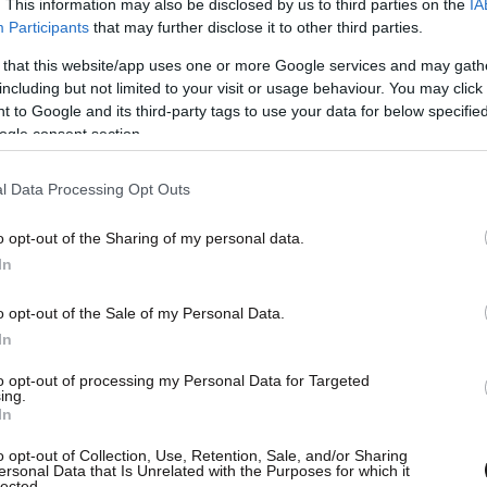
. This information may also be disclosed by us to third parties on the
IA
Participants
that may further disclose it to other third parties.
ίευση στο Instagram.
 that this website/app uses one or more Google services and may gath
including but not limited to your visit or usage behaviour. You may click 
 to Google and its third-party tags to use your data for below specifi
ogle consent section.
l Data Processing Opt Outs
o opt-out of the Sharing of my personal data.
In
o opt-out of the Sale of my Personal Data.
στη Thomas Deligiannis (@chefthomas_)
In
to opt-out of processing my Personal Data for Targeted
mes Hetfield
και τα υπόλοιπα μέλη της μπάντας
ing.
In
ονή των Ελλήνων οπαδών άξιζε απόλυτα. Ο ήχος
κή παρουσία ασταμάτητη και η δυναμική τους
o opt-out of Collection, Use, Retention, Sale, and/or Sharing
ersonal Data that Is Unrelated with the Purposes for which it
ακολουθεί να βρίσκεται στην κορυφή, παρά τις
lected.