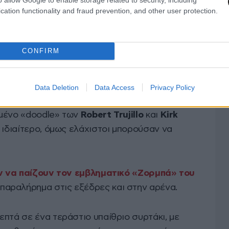
cation functionality and fraud prevention, and other user protection.
CONFIRM
κη Θεοδωράκη και τις Τρύπες
Data Deletion
Data Access
Privacy Policy
ΑΚΑ
ωμένο «doodle» των
Robert Trujillo
και
Kirk
τι ιδιαίτερο, όμως ελάχιστοι μπορούσαν να
ν να παίζουν τον εμβληματικό «Ζορμπά» του
παραλήρημα στις εξέδρες και στην αρένα.
πτά σε ένα τεράστιο υπαίθριο συρτάκι, με