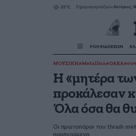
Αστέριος, Ν
Σήμερα
γιορτάζουν:
ΡΟΗ ΕΙΔΗΣΕΩΝ
ΕΛ
ΜΟΥΣΙΚΗ
#Metallica
#ΟΑΚΑ
#συν
Η «μητέρα των
προκάλεσαν κ
Όλα όσα θα θ
Οι πρωτοπόροι του thrash meta
προηγούμενο