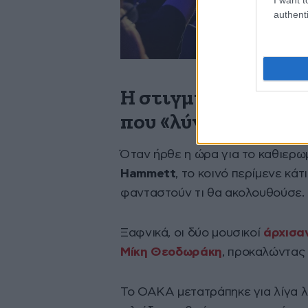
authenti
Η στιγμή με τον Μί
που «λύγισε» το Ο
Όταν ήρθε η ώρα για το καθιερ
Hammett
, το κοινό περίμενε κά
φανταστούν τι θα ακολουθούσε.
Ξαφνικά, οι δύο μουσικοί
άρχισα
Μίκη Θεοδωράκη
, προκαλώντας 
Το ΟΑΚΑ μετατράπηκε για λίγα λε