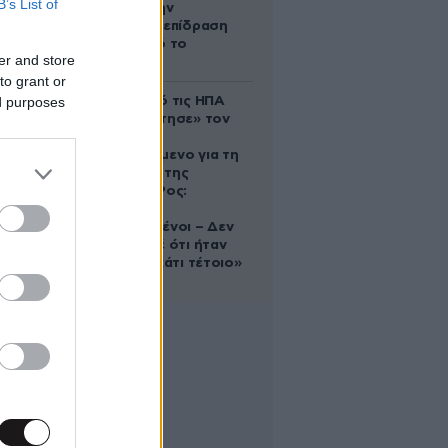
B’s List of
δέχονται την
ευεργετική επίδραση
του Δία από το
er and store
απόγευμα;
to grant or
ed purposes
Ζευγάρι από τις ΗΠΑ
που «υιοθέτησε» τον
Αφγανό
κατηγορούμενο για τη
δολοφονία της
Ελίζαμπεθ Ρος:
«Είμαστε
συντετριμμένοι – Δεν
έδειξε ποτέ ότι ήταν
ικανός για κάτι τέτοιο»