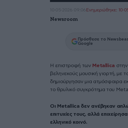
10·05·2026 09:06
Ενημερώθηκε: 10·05
Newsroom
Πρόσθεσε το Newsbeast
Google
Η επιστροφή των
Metallica
στην 
βεληνεκούς μουσική γιορτή, με τ
δημιούργησαν μια ατμόσφαιρα εκ
το θρυλικό συγκρότημα του Metal
Οι Metallica δεν ανέβηκαν απλώ
επιτυχίες τους, αλλά επιχείρησ
ελληνικό κοινό.