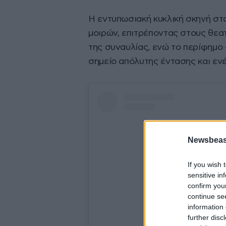
Η εντυπωσιακή κυκλική σκηνή στο
μοιρών, επιτρέποντας στους θεα
της συναυλίας, ενώ το περίφημο
σημείο απόλυτης έντασης και ενέ
Newsbeast
If you wish 
sensitive in
confirm you
continue se
information 
further disc