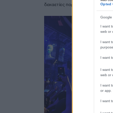
Opted 
δεκαετίες πορείας του.
Google 
I want t
web or d
I want t
purpose
I want 
I want t
web or d
I want t
or app.
I want t
I want t