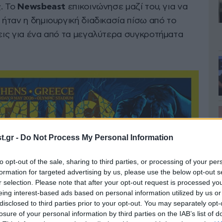
ς. Το
Newsbeast
επικοινώνησε μαζί του, για να
 ήταν η δημιουργική διαδικασία πίσω από το
ζεις για ένα από τα μεγαλύτερα συγκροτήματα
.gr -
Do Not Process My Personal Information
to opt-out of the sale, sharing to third parties, or processing of your per
formation for targeted advertising by us, please use the below opt-out s
r selection. Please note that after your opt-out request is processed y
eing interest-based ads based on personal information utilized by us or
disclosed to third parties prior to your opt-out. You may separately opt-
losure of your personal information by third parties on the IAB’s list of