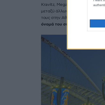
Kravitz, Megadeth, Mammoth WVH
authenti
μεταξύ άλλων. Αυτή τη φορά, με 
τους στην Αθήνα, ο Βαγγέλης Πέ
όνομά του συνδέθηκε με μια από