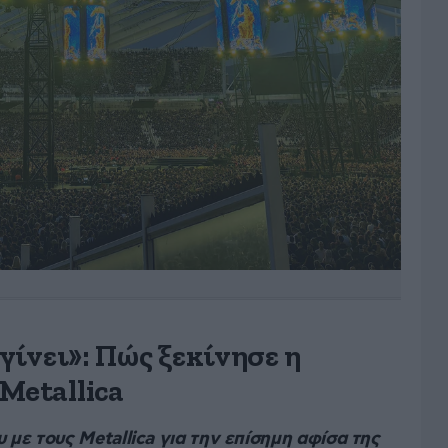
 γίνει»: Πώς ξεκίνησε η
Metallica
με τους Metallica για την επίσημη αφίσα της