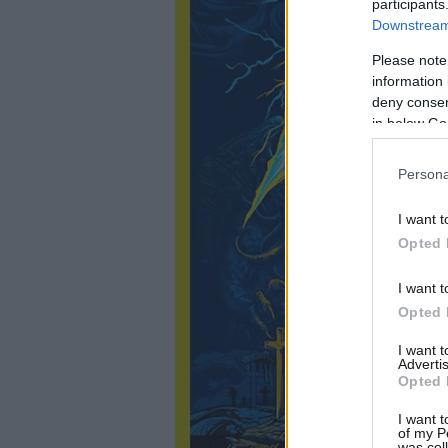
participants
Downstream 
Please note
information 
deny consent
in below Go
Persona
I want t
Opted 
I want t
Opted 
I want 
Advertis
Opted 
I want t
of my P
was col