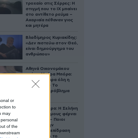
τροχαίο στις Σέρρες: Η
στιγμή που το ΙΧ μπαίνει
στο αντίθετο ρεύμα –
Ακαριαία πέθαναν γιος
και μητέρα
Βλαδίμηρος Κυριακίδης:
«Δεν πιστεύω στον Θεό,
είναι δημιούργημα του
ανθρώπου»
Αθηνά Οικονομάκου
από τα Μπόρα Μπόρα:
«Έσκασε τώρα όλη η
κούραση» – Το
απρόοπτο πρόβλημα
υγείας
sonal or
ection to
Ζώδια σήμερα: Η Σελήνη
ou may
στους Διδύμους φέρνει
 personal
ανατροπές – Ποιοι
δέχονται την
out of the
ευεργετική επίδραση
 downstream
του Δία από το