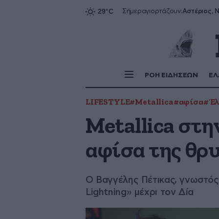
Αστέριος, Ν
Σήμερα
γιορτάζουν:
ΡΟΗ ΕΙΔΗΣΕΩΝ
ΕΛ
LIFESTYLE
#Metallica
#αφίσα
#Έλ
Metallica στη
αφίσα της θρ
Ο Βαγγέλης Πέτικας, γνωστός 
Lightning» μέχρι τον Δία