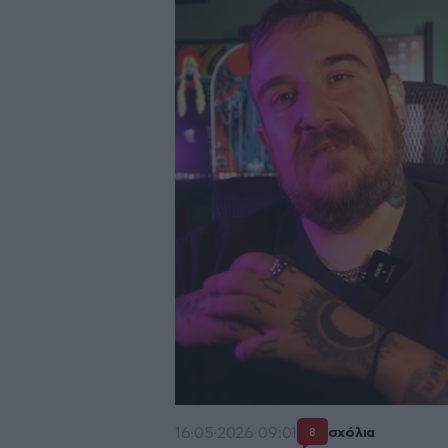
16·05·2026 09:01
σχόλια
8