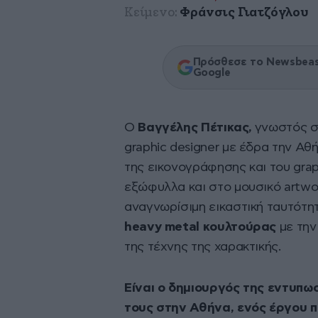
Κείμενο:
Φράνσις Γιατζόγλου
Πρόσθεσε το Newsbeast
Google
Ο
Βαγγέλης Πέτικας,
γνωστός σ
graphic designer με έδρα την Αθ
της εικονογράφησης και του graph
εξώφυλλα και στο μουσικό artwor
αναγνωρίσιμη εικαστική ταυτότη
heavy metal κουλτούρας
με την
της τέχνης της χαρακτικής.
Είναι ο δημιουργός της εντυπ
τους στην Αθήνα, ενός έργου 