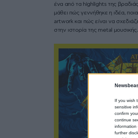
ένα από τα highlights της βραδιά
μάθει πώς γεννήθηκε η ιδέα, ποια
artwork και πώς είναι να σχεδιά
στην ιστορία της metal μουσικής.
Newsbeast
If you wish 
sensitive in
confirm you
continue se
information 
further disc