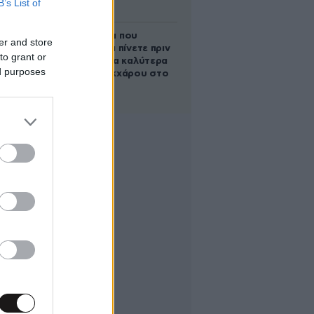
B’s List of
απόγευμα;
5 ροφήματα που
er and store
μπορείτε να πίνετε πριν
to grant or
τον ύπνο για καλύτερα
ed purposes
επίπεδα σακχάρου στο
αίμα