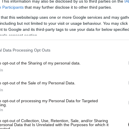
. This information may also be disclosed by us to third parties on the
IA
Participants
that may further disclose it to other third parties.
 that this website/app uses one or more Google services and may gath
including but not limited to your visit or usage behaviour. You may click 
 to Google and its third-party tags to use your data for below specifi
ogle consent section.
l Data Processing Opt Outs
o opt-out of the Sharing of my personal data.
In
o opt-out of the Sale of my Personal Data.
In
to opt-out of processing my Personal Data for Targeted
ing.
In
o opt-out of Collection, Use, Retention, Sale, and/or Sharing
ersonal Data that Is Unrelated with the Purposes for which it
lected.