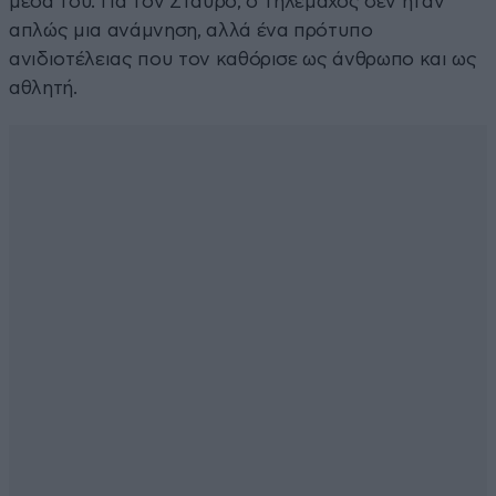
μέσα του. Για τον Σταύρο, ο Τηλέμαχος δεν ήταν
απλώς μια ανάμνηση, αλλά ένα πρότυπο
ανιδιοτέλειας που τον καθόρισε ως άνθρωπο και ως
αθλητή.