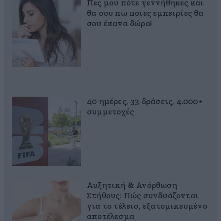
Πες μου πότε γεννήθηκες και
θα σου πω ποιες εμπειρίες θα
σου έκανα δώρο!
40 ημέρες, 33 δράσεις, 4.000+
συμμετοχές
Αυξητική & Ανόρθωση
Στήθους: Πώς συνδυάζονται
για το τέλειο, εξατομικευμένο
αποτέλεσμα