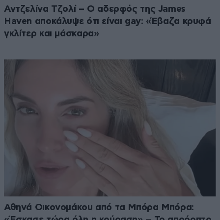
Αντζελίνα Τζολί – Ο αδερφός της James
Haven αποκάλυψε ότι είναι gay: «Έβαζα κρυφά
γκλίτερ και μάσκαρα»
Αθηνά Οικονομάκου από τα Μπόρα Μπόρα:
«Έσκασε τώρα όλη η κούραση» – Το απρόοπτο