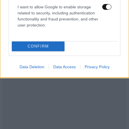
Του εύχομαι
15·05·2026 22:49
I want to allow Google to enable storage
related to security, including authentication
να το ξεπεράσει σύντομα, και να μην χάσει την πίστη
functionality and fraud prevention, and other
στον εαυτό του. Ο άνθρωπος μπορεί να κάνει πολλά,
user protection.
αρκεί να το θέλει και να το πιστέψει. Περαστικά
λοιπόν, και πιάσε την ζωή από τα κέρατα.
CONFIRM
Απαντήστε
0
0
Data Deletion
Data Access
Privacy Policy