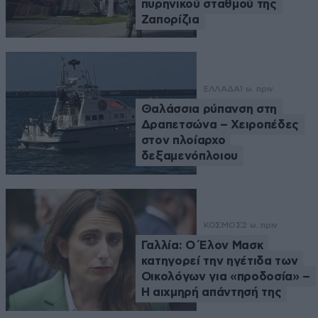
πυρηνικού σταθμού της
Ζαπορίζια
ΕΛΛΑΔΑ
1 ω. πριν
Θαλάσσια ρύπανση στη
Δραπετσώνα – Χειροπέδες
στον πλοίαρχο
δεξαμενόπλοιου
ΚΟΣΜΟΣ
2 ω. πριν
Γαλλία: Ο Έλον Μασκ
κατηγορεί την ηγέτιδα των
Οικολόγων για «προδοσία» –
Η αιχμηρή απάντησή της