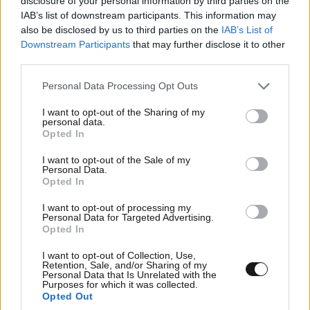
disclosure of your personal information by third parties on the
IAB’s list of downstream participants. This information may
also be disclosed by us to third parties on the
IAB’s List of
Downstream Participants
that may further disclose it to other
third parties.
Please note that this website/app uses one or more Google
Personal Data Processing Opt Outs
services and may gather and store information including but
not limited to your visit or usage behaviour. You may click to
I want to opt-out of the Sharing of my
personal data.
grant or deny consent to Google and its third-party tags to
Opted In
use your data for below specified purposes in below Google
consent section.
I want to opt-out of the Sale of my
Personal Data.
Opted In
I want to opt-out of processing my
Personal Data for Targeted Advertising.
ΣΧΌΛΙΑ ΑΝΑΓΝΩΣΤΏΝ
4
Opted In
I want to opt-out of Collection, Use,
Retention, Sale, and/or Sharing of my
Personal Data that Is Unrelated with the
Purposes for which it was collected.
Opted Out