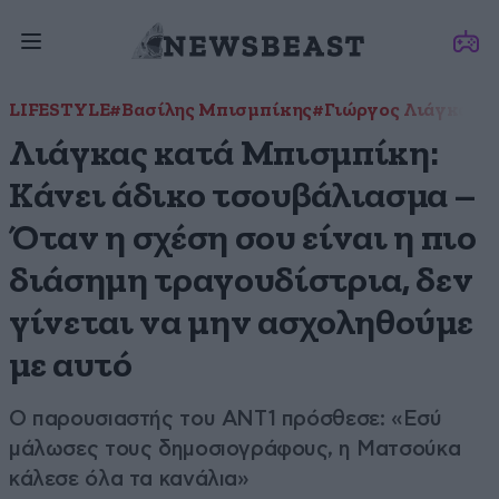
LIFESTYLE
#Βασίλης Μπισμπίκης
#Γιώργος Λιάγκας
#
Λιάγκας κατά Μπισμπίκη:
Κάνει άδικο τσουβάλιασμα –
Όταν η σχέση σου είναι η πιο
διάσημη τραγουδίστρια, δεν
γίνεται να μην ασχοληθούμε
με αυτό
O παρουσιαστής του ΑΝΤ1 πρόσθεσε: «Εσύ
μάλωσες τους δημοσιογράφους, η Ματσούκα
κάλεσε όλα τα κανάλια»