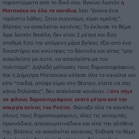
παραπτώματα από το δικό σου. Βγαίνει λοιπόν
η
Ματσούκα σε όλα τα κανάλια
, λέει “έκανα ένα
τεράστιο λάθος, ζητώ συγγνώμη, είμαι αμελής”.
Βλέπεις να ασχολείται κανένας; Το έκλεισε το θέμα.
Άρα λοιπόν Βασίλη, δεν είναι 2 μέτρα και δύο
σταθμά. Εσύ την επόμενη μέρα βγήκες έξω από ένα
δικαστήριο και κούνησες το δάχτυλο και είπες “μην
ασχολείστε με αυτό, να ασχολείστε με τον
πολιτισμό”. Δηλαδή μάλωσες τους δημοσιογράφους.
Και η Δήμητρα Ματσούκα κάλεσε όλα τα κανάλια και
είπε “παιδιά, απόψε είμαι στο θέατρο, ελάτε να σας
κάνω δηλώσεις”, δεν απέκλεισε κανέναν.
Ο
ύτε πήγε
σε φίλους δημοσιογράφους εκατό μέτρα από την
απεργία πείνας του Ρούτσι.
Φώναξε όλα τα κανάλια,
όλους τους δημοσιογράφους, όλες τις εκπομπές,
πρωινάδικα, απογευματινάδικα και είπε την αλήθεια
της. Βλέπεις να ασχολείται κανένας; Έσβησε το θέμα.