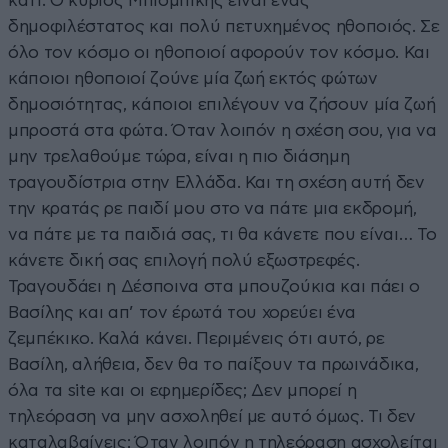
κάτι. Ο κύριος Μπισμπίκης είναι ένας
δημοφιλέστατος και πολύ πετυχημένος ηθοποιός. Σε
όλο τον κόσμο οι ηθοποιοί αφορούν τον κόσμο. Και
κάποιοι ηθοποιοί ζούνε μία ζωή εκτός φώτων
δημοσιότητας, κάποιοι επιλέγουν να ζήσουν μία ζωή
μπροστά στα φώτα. Όταν λοιπόν η σχέση σου, για να
μην τρελαθούμε τώρα, είναι η πιο διάσημη
τραγουδίστρια στην Ελλάδα. Και τη σχέση αυτή δεν
την κρατάς ρε παιδί μου στο να πάτε μια εκδρομή,
να πάτε με τα παιδιά σας, τι θα κάνετε που είναι… Το
κάνετε δική σας επιλογή πολύ εξωστρεφές.
Τραγουδάει η Δέσποινα στα μπουζούκια και πάει ο
Βασίλης και απ’ τον έρωτά του χορεύει ένα
ζεμπέκικο. Καλά κάνει. Περιμένεις ότι αυτό, ρε
Βασίλη, αλήθεια, δεν θα το παίξουν τα πρωινάδικα,
όλα τα site και οι εφημερίδες; Δεν μπορεί η
τηλεόραση να μην ασχοληθεί με αυτό όμως. Τι δεν
καταλαβαίνεις; Όταν λοιπόν η τηλεόραση ασχολείται