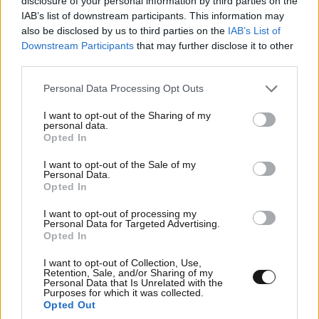
disclosure of your personal information by third parties on the
βίντεο της προεκλογικής εκστρατείας του
IAB’s list of downstream participants. This information may
Ντόναλντ Τραμπ
also be disclosed by us to third parties on the
IAB’s List of
Downstream Participants
that may further disclose it to other
third parties.
Please note that this website/app uses one or more Google
Personal Data Processing Opt Outs
services and may gather and store information including but
not limited to your visit or usage behaviour. You may click to
I want to opt-out of the Sharing of my
personal data.
grant or deny consent to Google and its third-party tags to
Opted In
use your data for below specified purposes in below Google
consent section.
I want to opt-out of the Sale of my
Personal Data.
Opted In
I want to opt-out of processing my
Personal Data for Targeted Advertising.
Opted In
I want to opt-out of Collection, Use,
Retention, Sale, and/or Sharing of my
«Τον βρήκαμε ανοιχτά στο πέλαγος, νεκρό» – Τι
Personal Data that Is Unrelated with the
Purposes for which it was collected.
διευκρινίζει για τον λαγοκέφαλο η Μαρίνα
Opted Out
Βερνίκου