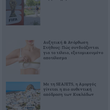
Αυξητική & Ανόρθωση
Στήθους: Πώς συνδυάζονται
για το τέλειο, εξατομικευμένο
αποτέλεσμα
Με τη SEAJETS, η Αμοργός
γίνεται η πιο αυθεντική
απόδραση των Κυκλάδων