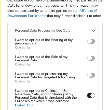
disclosure of your personal information by third parties on the
Xαρακτήρες: 0/1000
IAB’s list of downstream participants. This information may
also be disclosed by us to third parties on the
IAB’s List of
Διαβάστε και ακολουθήστε τους κανόνες σχολιασμού
Downstream Participants
that may further disclose it to other
third parties.
ΠΡΟΣΘΗΚΗ
Please note that this website/app uses one or more Google
Personal Data Processing Opt Outs
services and may gather and store information including but
not limited to your visit or usage behaviour. You may click to
I want to opt-out of the Sharing of my
personal data.
grant or deny consent to Google and its third-party tags to
Opted In
ο μέσος σχολιαστής
26·11·2025 23:35
use your data for below specified purposes in below Google
consent section.
I want to opt-out of the Sale of my
ξέρει καλύτερα από δικαιοσύνη, γιατί... απλά ξέρει,
Personal Data.
έχει την 6η αίσθηση...
Opted In
I want to opt-out of processing my
Απαντήστε
0
0
Personal Data for Targeted Advertising.
Opted In
I want to opt-out of Collection, Use,
Retention, Sale, and/or Sharing of my
Personal Data that Is Unrelated with the
Purposes for which it was collected.
Opted Out