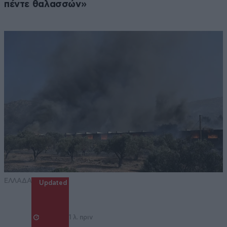
πέντε θαλασσών»
ΕΛΛΑΔΑ
Updated
1 λ. πριν