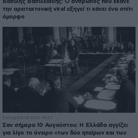
Βασίλης Βασιλειάδης: Ο άνθρωπος που έκανε
την αρχιτεκτονική viral εξηγεί τι κάνει ένα σπίτι
όμορφο
ΕΛΛΑΔΑ
10·08·2026 00:07
Σαν σήμερα 10 Αυγούστου: Η Ελλάδα αγγίζει
για λίγο το όνειρο «των δύο ηπείρων και των