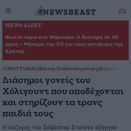
NEWS ALERT
Φωτιά τώρα στα Φάρσαλα: Η δεύτερη σε 48
ώρες – Μήνυμα του 112 για τους κατοίκους της
Κρήνης
LIFESTYLE
#Σιλβέστερ Σταλόνε
#τρανς
#χόλιγουντ
Διάσημοι γονείς του
Χόλιγουντ που αποδέχονται
και στηρίζουν τα τρανς
παιδιά τους
Η σύζυγος του Σιλβέστερ Σταλόνε εξήγησε