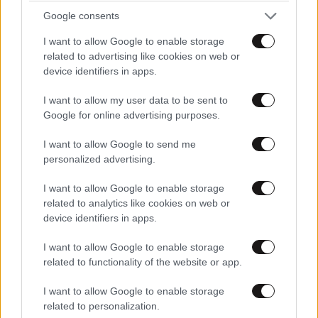
Google consents
I want to allow Google to enable storage
related to advertising like cookies on web or
device identifiers in apps.
I want to allow my user data to be sent to
Google for online advertising purposes.
Ρόμπερτ Ντε Νίρο και η τρανς κόρη του, Έιριν
I want to allow Google to send me
personalized advertising.
Η Έιριν, που γεννήθηκε με το όνομα Άαρον, είναι ένα
I want to allow Google to enable storage
από τα δύο παιδιά που έχει αποκτήσει ο Ρόμπερτ
related to analytics like cookies on web or
Ντε Νίρο με την πρώην του, το μοντέλο Τούκι Σμιθ.
device identifiers in apps.
Είναι επίσης γονείς του δίδυμου αδελφού της Έιριν,
I want to allow Google to enable storage
Τζούλιαν.
related to functionality of the website or app.
I want to allow Google to enable storage
related to personalization.