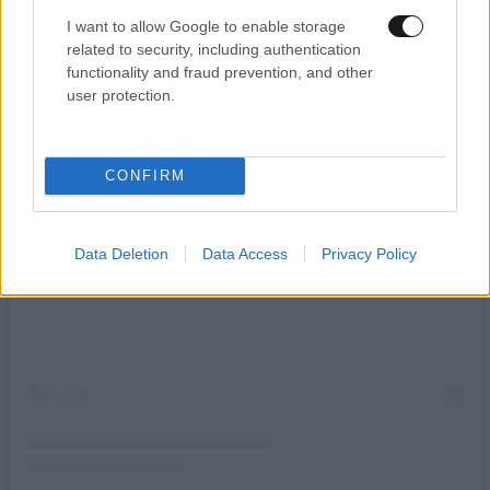
I want to allow Google to enable storage
related to security, including authentication
functionality and fraud prevention, and other
user protection.
CONFIRM
Data Deletion
Data Access
Privacy Policy
View this post on Instagram