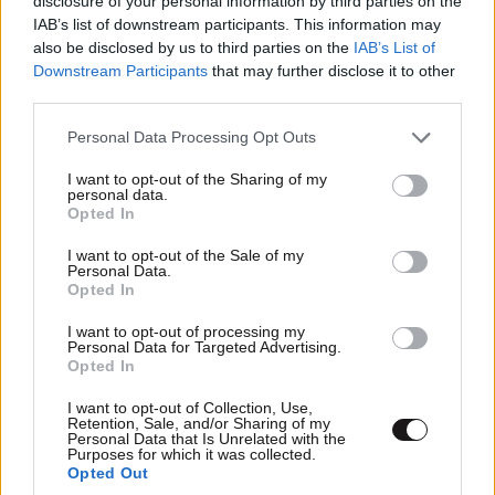
disclosure of your personal information by third parties on the
IAB’s list of downstream participants. This information may
also be disclosed by us to third parties on the
IAB’s List of
Ο Ρόμπερτ Ντε Νίρο επίσης στηρίζει την κόρη του
Downstream Participants
that may further disclose it to other
μετά
την αποκάλυψη ότι είναι τρανς
. Ο βραβευμένος
third parties.
με Όσκαρ ηθοποιός έχει μιλήσει ανοιχτά για την
Please note that this website/app uses one or more Google
απόφαση του παιδιού του να ζει ως τρανς γυναίκα
Personal Data Processing Opt Outs
services and may gather and store information including but
στα 29 της χρόνια. «Αγαπούσα και υποστήριζα τον
not limited to your visit or usage behaviour. You may click to
I want to opt-out of the Sharing of my
personal data.
Άαρον ως γιο μου και τώρα αγαπώ και υποστηρίζω
grant or deny consent to Google and its third-party tags to
Opted In
την Έιριν ως κόρη μου. Δεν ξέρω ποιο είναι το
use your data for below specified purposes in below Google
consent section.
μεγάλο θέμα»,
δήλωσε ο Ρόμπερτ Ντε Νίρο,
μία
I want to opt-out of the Sale of my
Personal Data.
ημέρα αφότου η ιστορία της Έιριν έγινε
Opted In
πρωτοσέλιδο. «Αγαπώ όλα τα παιδιά μου», τόνισε ο
I want to opt-out of processing my
ηθοποιός.
Personal Data for Targeted Advertising.
Opted In
I want to opt-out of Collection, Use,
Retention, Sale, and/or Sharing of my
Personal Data that Is Unrelated with the
Purposes for which it was collected.
Opted Out