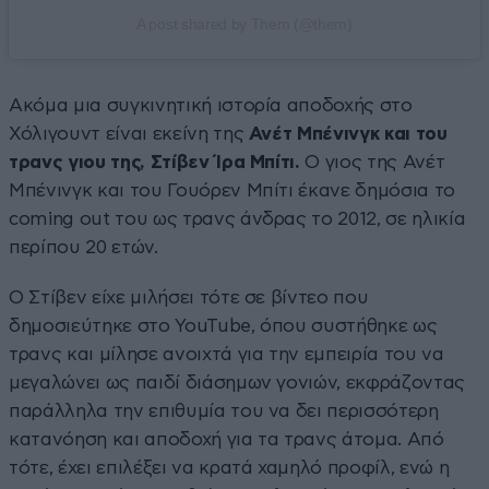
A post shared by Them (@them)
Ακόμα μια συγκινητική ιστορία αποδοχής στο
Χόλιγουντ είναι εκείνη της
Ανέτ Μπένινγκ και του
τρανς γιου της, Στίβεν Ίρα Μπίτι.
Ο γιος της Ανέτ
Μπένινγκ και του Γουόρεν Μπίτι έκανε δημόσια το
coming out του ως τρανς άνδρας το 2012, σε ηλικία
περίπου 20 ετών.
Ο Στίβεν είχε μιλήσει τότε σε βίντεο που
δημοσιεύτηκε στο YouTube, όπου συστήθηκε ως
τρανς και μίλησε ανοιχτά για την εμπειρία του να
μεγαλώνει ως παιδί διάσημων γονιών, εκφράζοντας
παράλληλα την επιθυμία του να δει περισσότερη
κατανόηση και αποδοχή για τα τρανς άτομα. Από
τότε, έχει επιλέξει να κρατά χαμηλό προφίλ, ενώ η