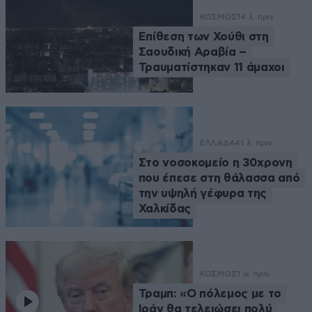
ΚΟΣΜΟΣ
14 λ. πριν
Επίθεση των Χούθι στη
Σαουδική Αραβία –
Τραυματίστηκαν 11 άμαχοι
ΕΛΛΑΔΑ
41 λ. πριν
Στο νοσοκομείο η 30χρονη
που έπεσε στη θάλασσα από
την υψηλή γέφυρα της
Χαλκίδας
ΚΟΣΜΟΣ
1 ω. πριν
Τραμπ: «Ο πόλεμος με το
Ιράν θα τελειώσει πολύ