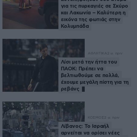
για τις πυρκαγιές σε Σκύρο
και Λακωνία – Καλύτερη η
εικόνα της φωτιάς στην
Κολυμπάδα
ΑΘΛΗΤΙΚΑ
2 ω. πριν
Λίσι μετά την ήττα του
ΠΑΟΚ: Πρέπει να
βελτιωθούμε σε πολλά,
έχουμε μεγάλη πίστη για τη
ρεβάνς
ΚΟΣΜΟΣ
2 ω. πριν
Λίβανος: Το Ισραήλ
αρνείται να ορίσει νέες