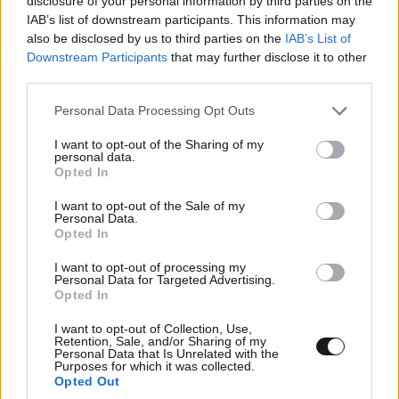
disclosure of your personal information by third parties on the
IAB’s list of downstream participants. This information may
ΣΧΌΛΙΑ ΑΝΑΓΝΩΣΤΏΝ
0
also be disclosed by us to third parties on the
IAB’s List of
Downstream Participants
that may further disclose it to other
third parties.
Please note that this website/app uses one or more Google
Personal Data Processing Opt Outs
services and may gather and store information including but
not limited to your visit or usage behaviour. You may click to
I want to opt-out of the Sharing of my
personal data.
ΠΡΟΣΘΕΣΤΕ ΤΟ ΣΧΟΛΙΟ ΣΑΣ
grant or deny consent to Google and its third-party tags to
Opted In
use your data for below specified purposes in below Google
consent section.
I want to opt-out of the Sale of my
Personal Data.
Opted In
I want to opt-out of processing my
Personal Data for Targeted Advertising.
Opted In
I want to opt-out of Collection, Use,
Retention, Sale, and/or Sharing of my
Personal Data that Is Unrelated with the
Purposes for which it was collected.
Xαρακτήρες: 0/1000
Opted Out