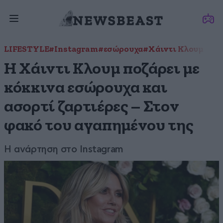
LIFESTYLE
#Instagram
#εσώρουχα
#Χάιντι Κλουμ
Η Χάιντι Κλουμ ποζάρει με
κόκκινα εσώρουχα και
ασορτί ζαρτιέρες – Στον
φακό του αγαπημένου της
H ανάρτηση στο Instagram