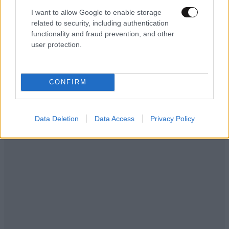
I want to allow Google to enable storage
related to security, including authentication
LIFESTYLE
06·08·2026 22:38
functionality and fraud prevention, and other
Αθηνά Οικονομάκου από τα Μπόρα Μπόρα:
user protection.
«Έσκασε τώρα όλη η κούραση» – Το απρόοπτο
πρόβλημα υγείας
CONFIRM
Data Deletion
Data Access
Privacy Policy