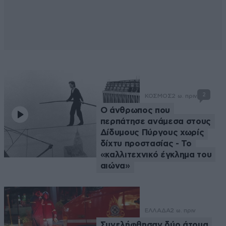
2
ΚΟΣΜΟΣ
2 ω. πριν
Ο άνθρωπος που
περπάτησε ανάμεσα στους
Δίδυμους Πύργους χωρίς
δίχτυ προστασίας - Το
«καλλιτεχνικό έγκλημα του
αιώνα»
ΕΛΛΑΔΑ
2 ω. πριν
Συνελήφθησαν δύο άτομα