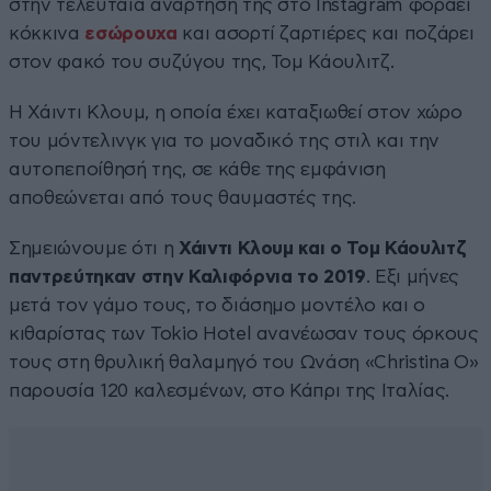
στην τελευταία ανάρτησή της στο Instagram φοράει
κόκκινα
εσώρουχα
και ασορτί ζαρτιέρες και ποζάρει
στον φακό του συζύγου της, Τομ Κάουλιτζ.
Η Χάιντι Κλουμ, η οποία έχει καταξιωθεί στον χώρο
του μόντελινγκ για το μοναδικό της στιλ και την
αυτοπεποίθησή της, σε κάθε της εμφάνιση
αποθεώνεται από τους θαυμαστές της.
Σημειώνουμε ότι η
Χάιντι Κλουμ και ο Τομ Κάουλιτζ
παντρεύτηκαν στην Καλιφόρνια το 2019
. Εξι μήνες
μετά τον γάμο τους, το διάσημο μοντέλο και ο
κιθαρίστας των Tokio Hotel ανανέωσαν τους όρκους
τους στη θρυλική θαλαμηγό του Ωνάση «Christina O»
παρουσία 120 καλεσμένων, στο Κάπρι της Ιταλίας.