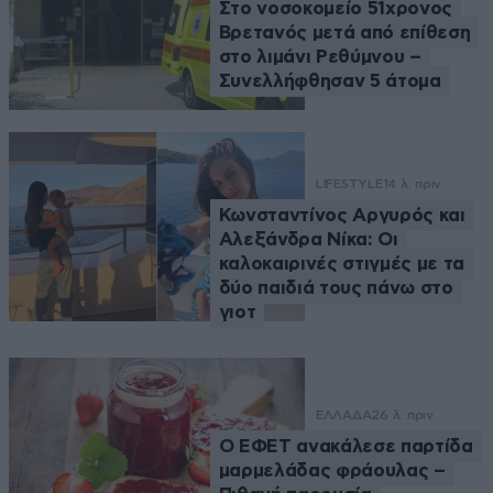
Στο νοσοκομείο 51χρονος
Βρετανός μετά από επίθεση
στο λιμάνι Ρεθύμνου –
Συνελλήφθησαν 5 άτομα
LIFESTYLE
14 λ. πριν
Κωνσταντίνος Αργυρός και
Αλεξάνδρα Νίκα: Οι
καλοκαιρινές στιγμές με τα
δύο παιδιά τους πάνω στο
γιοτ
ΕΛΛΑΔΑ
26 λ. πριν
Ο ΕΦΕΤ ανακάλεσε παρτίδα
μαρμελάδας φράουλας –