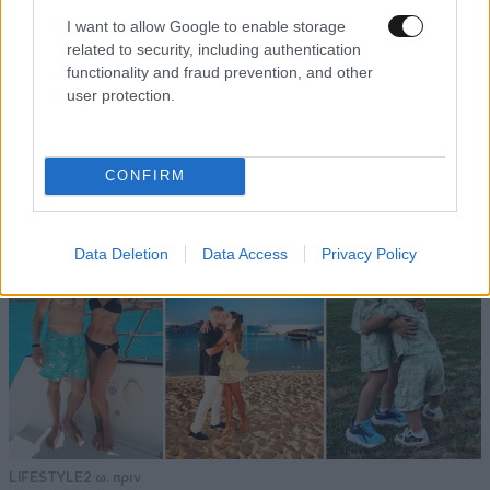
Απαντήστε
0
0
I want to allow Google to enable storage
related to security, including authentication
functionality and fraud prevention, and other
user protection.
TRENDING
CONFIRM
Data Deletion
Data Access
Privacy Policy
LIFESTYLE
2 ω. πριν