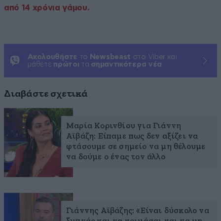
από 14 χρόνια γάμου.
Ακολουθήστε
το
Newsbeast
στο Viber και
μάθετε
πρώτοι
τα
σημαντικότερα νέα
Διαβάστε σχετικά
Μαρία Κορινθίου για Γιάννη
Αϊβάζη: Είπαμε πως δεν αξίζει να
φτάσουμε σε σημείο να μη θέλουμε
να δούμε ο ένας τον άλλο
Γιάννης Αϊβάζης: «Είναι δύσκολο να