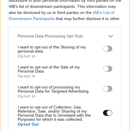
disclosure of your personal information by third parties on the
IAB’s list of downstream participants. This information may
also be disclosed by us to third parties on the
IAB’s List of
Downstream Participants
that may further disclose it to other
third parties.
Xαρακτήρες: 0/1000
Please note that this website/app uses one or more Google
Personal Data Processing Opt Outs
Διαβάστε και ακολουθήστε τους κανόνες σχολιασμού
services and may gather and store information including but
not limited to your visit or usage behaviour. You may click to
I want to opt-out of the Sharing of my
personal data.
grant or deny consent to Google and its third-party tags to
ΠΡΟΣΘΗΚΗ
Opted In
use your data for below specified purposes in below Google
consent section.
I want to opt-out of the Sale of my
Personal Data.
Opted In
PanoMitros
14·10·2024 16:45
I want to opt-out of processing my
Personal Data for Targeted Advertising.
Opted In
Ας τους προσφέρει κάποιος δουλειά στο ίδιο
συνεργείο καθαρισμού να δούνε αν λέει αλήθεια 👀👀
I want to opt-out of Collection, Use,
👀
Retention, Sale, and/or Sharing of my
Personal Data that Is Unrelated with the
Purposes for which it was collected.
Απαντήστε
0
0
Opted Out