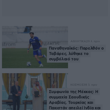
ΑΘΛΗΤΙΚΑ
29 λ. πριν
Παναθηναϊκός: Παρελθόν ο
Ταβάρες, λύθηκε το
συμβόλαιό του
ΚΟΣΜΟΣ
38 λ. πριν
Συμφωνία της Μέκκας: Η
συμμαχία Σαουδικής
Αραβίας, Τουρκίας και
Πακιστάν απειλεί Ινδία και