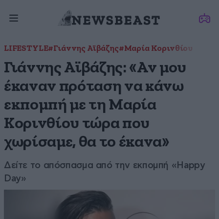
LIFESTYLE
#Γιάννης Αϊβάζης
#Μαρία Κορινθίου
Γιάννης Αϊβάζης: «Αν μου
έκαναν πρόταση να κάνω
εκπομπή με τη Μαρία
Κορινθίου τώρα που
χωρίσαμε, θα το έκανα»
Δείτε το απόσπασμα από την εκπομπή «Happy
Day»