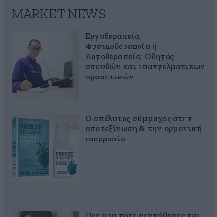
MARKET NEWS
Εργοθεραπεία,
Φυσικοθεραπεία ή
Λογοθεραπεία; Οδηγός
σπουδών και επαγγελματικών
προοπτικών
Ο απόλυτος σύμμαχος στην
αποτοξίνωση & την ορμονική
ισορροπία
Πες μου πότε γεννήθηκες και