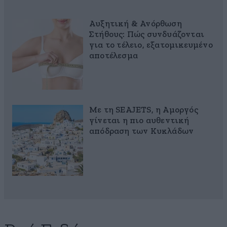
Αυξητική & Ανόρθωση
Στήθους: Πώς συνδυάζονται
για το τέλειο, εξατομικευμένο
αποτέλεσμα
Με τη SEAJETS, η Αμοργός
γίνεται η πιο αυθεντική
απόδραση των Κυκλάδων