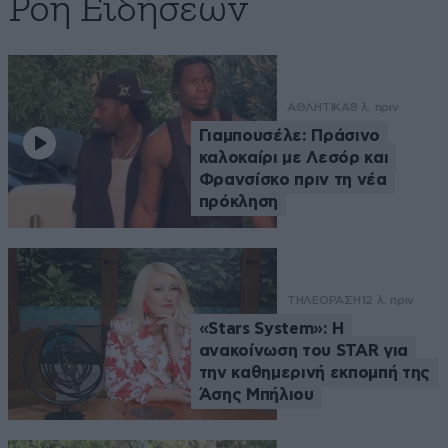
Ροή Ειδήσεων
ΑΘΛΗΤΙΚΑ
8 λ. πριν
Γιαμπουσέλε: Πράσινο
καλοκαίρι με Λεσόρ και
Φρανσίσκο πριν τη νέα
πρόκληση
ΤΗΛΕΟΡΑΣΗ
12 λ. πριν
«Stars System»: Η
ανακοίνωση του STAR για
την καθημερινή εκπομπή της
Άσης Μπήλιου