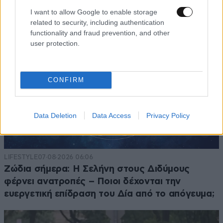
I want to allow Google to enable storage
related to security, including authentication
functionality and fraud prevention, and other
user protection.
CONFIRM
Data Deletion
Data Access
Privacy Policy
LIFESTYLE
07·08·2026 06:06
Ζώδια σήμερα: Η Σελήνη στους Διδύμους
φέρνει ανατροπές – Ποιοι δέχονται την
ευεργετική επίδραση του Δία από το απόγευμα;