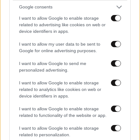
Google consents
I want to allow Google to enable storage
related to advertising like cookies on web or
device identifiers in apps.
I want to allow my user data to be sent to
Google for online advertising purposes.
I want to allow Google to send me
personalized advertising.
I want to allow Google to enable storage
related to analytics like cookies on web or
device identifiers in apps.
ΕΛΛΑΔΑ
24 λ. πριν
Βίντεο-ντοκουμέντο από το θανατηφόρο
I want to allow Google to enable storage
τροχαίο στις Σέρρες: Η στιγμή που το ΙΧ μπαίνει
related to functionality of the website or app.
στο αντίθετο ρεύμα – Ακαριαία πέθαναν γιος
I want to allow Google to enable storage
και μητέρα
related to personalization.