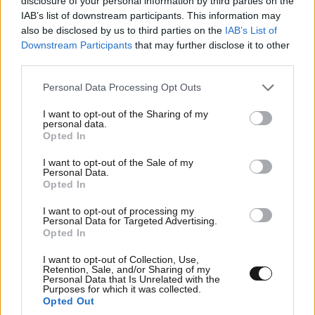
disclosure of your personal information by third parties on the
IAB’s list of downstream participants. This information may
also be disclosed by us to third parties on the
IAB’s List of
Downstream Participants
that may further disclose it to other
third parties.
Please note that this website/app uses one or more Google
Personal Data Processing Opt Outs
services and may gather and store information including but
not limited to your visit or usage behaviour. You may click to
I want to opt-out of the Sharing of my
personal data.
grant or deny consent to Google and its third-party tags to
Opted In
use your data for below specified purposes in below Google
consent section.
I want to opt-out of the Sale of my
Personal Data.
Opted In
I want to opt-out of processing my
Personal Data for Targeted Advertising.
Opted In
I want to opt-out of Collection, Use,
Retention, Sale, and/or Sharing of my
Personal Data that Is Unrelated with the
Purposes for which it was collected.
Opted Out