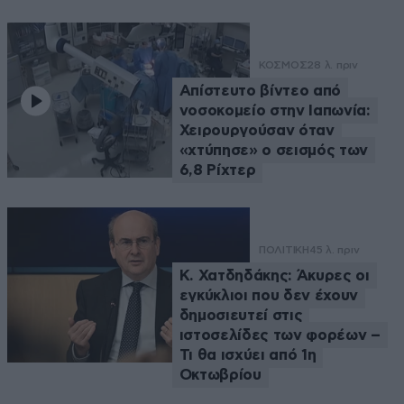
ΚΟΣΜΟΣ
28 λ. πριν
Απίστευτο βίντεο από
νοσοκομείο στην Ιαπωνία:
Χειρουργούσαν όταν
«χτύπησε» ο σεισμός των
6,8 Ρίχτερ
ΠΟΛΙΤΙΚΗ
45 λ. πριν
Κ. Χατδηδάκης: Άκυρες οι
εγκύκλιοι που δεν έχουν
δημοσιευτεί στις
ιστοσελίδες των φορέων –
Τι θα ισχύει από 1η
Οκτωβρίου