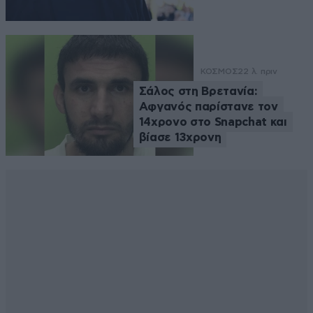
ΚΟΣΜΟΣ
22 λ. πριν
Σάλος στη Βρετανία:
Αφγανός παρίστανε τον
14χρονο στο Snapchat και
βίασε 13χρονη