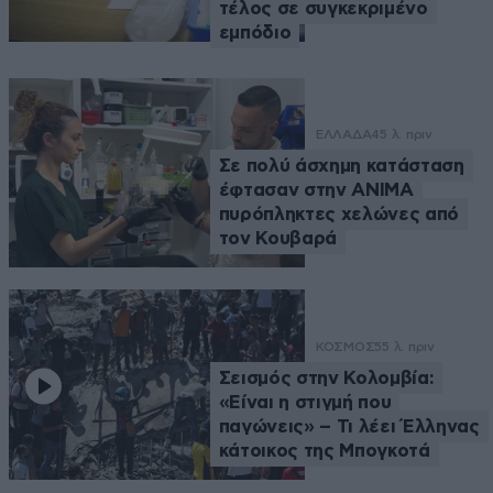
τέλος σε συγκεκριμένο
εμπόδιο
ΕΛΛΑΔΑ
45 λ. πριν
Σε πολύ άσχημη κατάσταση
έφτασαν στην ΑΝΙΜΑ
πυρόπληκτες χελώνες από
τον Κουβαρά
ΚΟΣΜΟΣ
55 λ. πριν
Σεισμός στην Κολομβία:
«Είναι η στιγμή που
παγώνεις» – Τι λέει Έλληνας
κάτοικος της Μπογκοτά