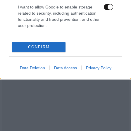
στήσει συμμαχία επτά χωρών απέναντι σε
I want to allow Google to enable storage
related to security, including authentication
Τουρκία, Σαουδική Αραβία και Πακιστάν»
functionality and fraud prevention, and other
user protection.
CONFIRM
Data Deletion
Data Access
Privacy Policy