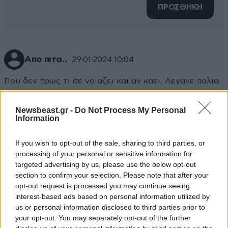
ΠΡΟΣΘΗΚΗ
Απο πιτα..
29·01·2024 10:04
Που δεν τρως τι σε νοιαζει και αν καει. Λεγανε παλια
φιλε μου.
Newsbeast.gr -
Do Not Process My Personal
Απαντήστε
0
0
Information
If you wish to opt-out of the sale, sharing to third parties, or
processing of your personal or sensitive information for
targeted advertising by us, please use the below opt-out
section to confirm your selection. Please note that after your
opt-out request is processed you may continue seeing
interest-based ads based on personal information utilized by
us or personal information disclosed to third parties prior to
your opt-out. You may separately opt-out of the further