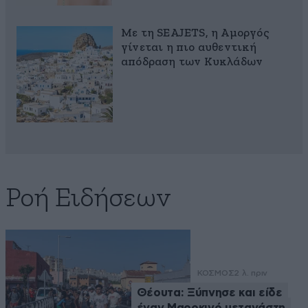
Με τη SEAJETS, η Αμοργός
γίνεται η πιο αυθεντική
απόδραση των Κυκλάδων
Ροή Ειδήσεων
ΚΟΣΜΟΣ
2 λ. πριν
Θέουτα: Ξύπνησε και είδε
έναν Μαροκινό μετανάστη