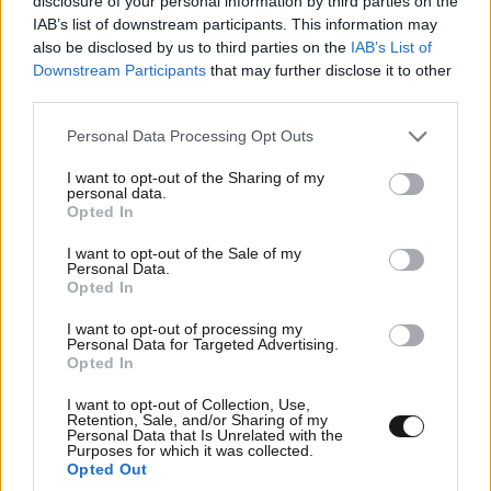
disclosure of your personal information by third parties on the
IAB’s list of downstream participants. This information may
also be disclosed by us to third parties on the
IAB’s List of
Downstream Participants
that may further disclose it to other
third parties.
Please note that this website/app uses one or more Google
Personal Data Processing Opt Outs
services and may gather and store information including but
not limited to your visit or usage behaviour. You may click to
I want to opt-out of the Sharing of my
PanoMitros
29·01·2024 04:20
personal data.
grant or deny consent to Google and its third-party tags to
Opted In
use your data for below specified purposes in below Google
Είδηση Ο,ΤΙ ΝΑ 'ΝΑΙ 🥴🥴🥴
consent section.
I want to opt-out of the Sale of my
Personal Data.
Απαντήστε
0
0
Opted In
I want to opt-out of processing my
Personal Data for Targeted Advertising.
Opted In
Νακος
29·01·2024 01:55
I want to opt-out of Collection, Use,
Retention, Sale, and/or Sharing of my
Εσύ Δν έχεις φόβο. Μην αγχώνεσαι
Personal Data that Is Unrelated with the
Purposes for which it was collected.
Opted Out
Απαντήστε
1
0