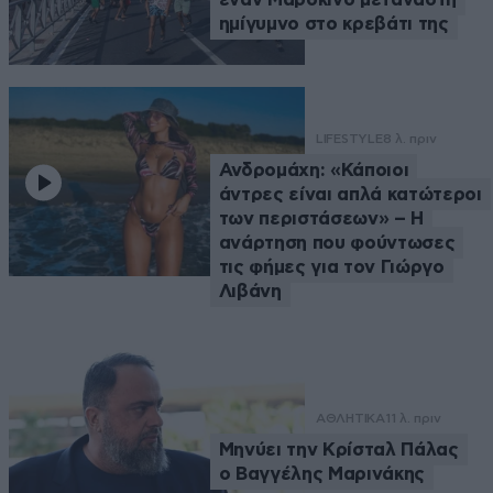
ημίγυμνο στο κρεβάτι της
LIFESTYLE
8 λ. πριν
Ανδρομάχη: «Κάποιοι
άντρες είναι απλά κατώτεροι
των περιστάσεων» – Η
ανάρτηση που φούντωσες
τις φήμες για τον Γιώργο
Λιβάνη
ΑΘΛΗΤΙΚΑ
11 λ. πριν
Μηνύει την Κρίσταλ Πάλας
ο Βαγγέλης Μαρινάκης