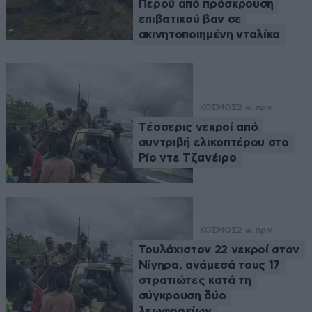
Περού από πρόσκρουση
επιβατικού βαν σε
ακινητοποιημένη νταλίκα
ΚΟΣΜΟΣ
2 ω. πριν
Tέσσερις νεκροί από
συντριβή ελικοπτέρου στο
Ρίο ντε Τζανέιρο
ΚΟΣΜΟΣ
2 ω. πριν
Τουλάχιστον 22 νεκροί στον
Νίγηρα, ανάμεσά τους 17
στρατιώτες κατά τη
σύγκρουση δύο
λεωφορείων