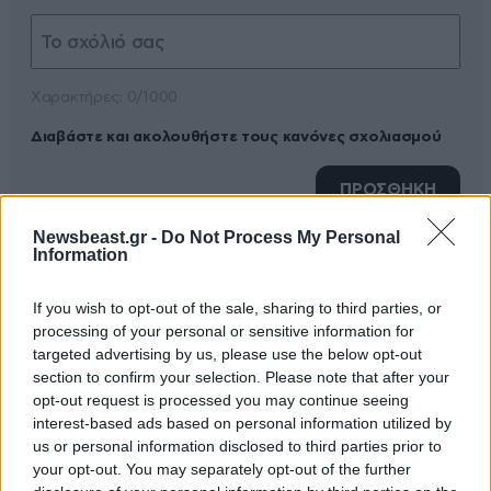
Xαρακτήρες: 0/1000
Διαβάστε και ακολουθήστε τους κανόνες σχολιασμού
ΠΡΟΣΘΗΚΗ
Newsbeast.gr -
Do Not Process My Personal
Information
giannis alex
26·02·2014 16:41
If you wish to opt-out of the sale, sharing to third parties, or
processing of your personal or sensitive information for
Έξαρση της φυματίωσης έχουμε στην Ελλάδα. Ένα
targeted advertising by us, please use the below opt-out
ακόμα "καλό" που προσφέρει η ανεξέλεγκτη
section to confirm your selection. Please note that after your
opt-out request is processed you may continue seeing
λαθρομετνάστευση στην Ελλάδα.
interest-based ads based on personal information utilized by
us or personal information disclosed to third parties prior to
Απαντήστε
5
0
your opt-out. You may separately opt-out of the further