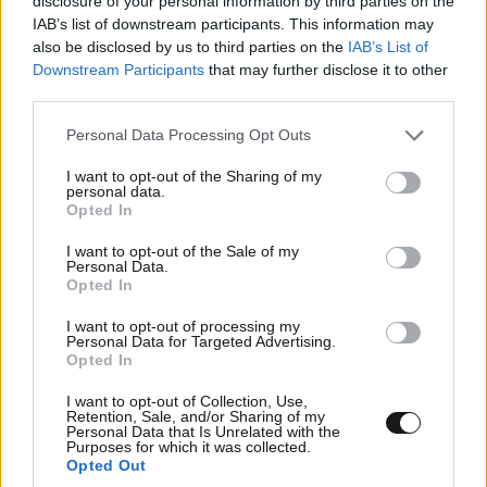
disclosure of your personal information by third parties on the
IAB’s list of downstream participants. This information may
also be disclosed by us to third parties on the
IAB’s List of
Downstream Participants
that may further disclose it to other
third parties.
Please note that this website/app uses one or more Google
Personal Data Processing Opt Outs
services and may gather and store information including but
not limited to your visit or usage behaviour. You may click to
I want to opt-out of the Sharing of my
personal data.
grant or deny consent to Google and its third-party tags to
Opted In
use your data for below specified purposes in below Google
consent section.
I want to opt-out of the Sale of my
Personal Data.
Opted In
I want to opt-out of processing my
Personal Data for Targeted Advertising.
Opted In
Social Distortion
26·02·2014 15:11
I want to opt-out of Collection, Use,
Retention, Sale, and/or Sharing of my
Personal Data that Is Unrelated with the
Ολυμπιακάρααααααααααααααααααααααααααααααααα
Purposes for which it was collected.
αααααααααααααααααααααααααααααα
Opted Out