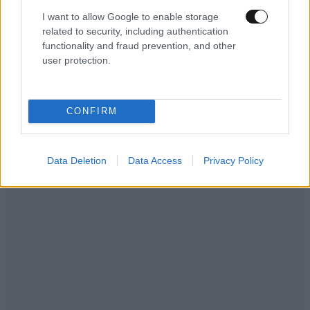
Εριέττα Κούρκουλου – Τα 33α γενέθλια και τα
I want to allow Google to enable storage
related to security, including authentication
φιλιά με τον Βύρωνα Βασιλειάδη: «Καμία στιγμή
functionality and fraud prevention, and other
ευτυχίας δεδομένη»
user protection.
CONFIRM
Data Deletion
Data Access
Privacy Policy