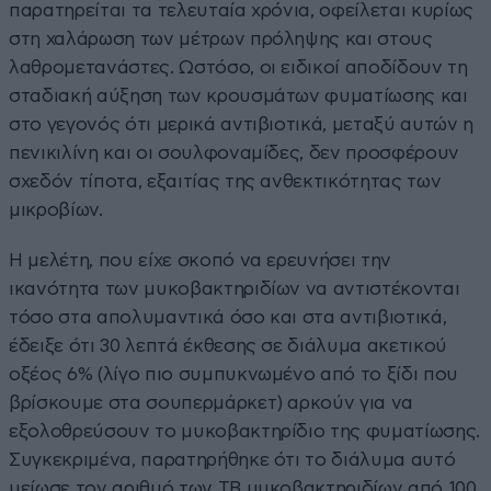
παρατηρείται τα τελευταία χρόνια, οφείλεται κυρίως
στη χαλάρωση των μέτρων πρόληψης και στους
λαθρομετανάστες. Ωστόσο, οι ειδικοί αποδίδουν τη
σταδιακή αύξηση των κρουσμάτων φυματίωσης και
στο γεγονός ότι μερικά αντιβιοτικά, μεταξύ αυτών η
πενικιλίνη και οι σουλφοναμίδες, δεν προσφέρουν
σχεδόν τίποτα, εξαιτίας της ανθεκτικότητας των
μικροβίων.
Η μελέτη, που είχε σκοπό να ερευνήσει την
ικανότητα των μυκοβακτηριδίων να αντιστέκονται
τόσο στα απολυμαντικά όσο και στα αντιβιοτικά,
έδειξε ότι 30 λεπτά έκθεσης σε διάλυμα ακετικού
οξέος 6% (λίγο πιο συμπυκνωμένο από το ξίδι που
βρίσκουμε στα σουπερμάρκετ) αρκούν για να
εξολοθρεύσουν το μυκοβακτηρίδιο της φυματίωσης.
Συγκεκριμένα, παρατηρήθηκε ότι το διάλυμα αυτό
μείωσε τον αριθμό των TB μυκοβακτηριδίων από 100