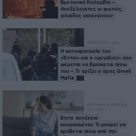
Βρετανική Κολομβία –
Ανεξέλεγκτες οι φωτιές,
χιλιάδες εκκενώνουν
ΚΟΣΜΟΣ
15 λ. πριν
Η αυτοκρατορία του
«Έντικ» και ο «μεγάλος» που
φέρεται να βρίσκεται πίσω
του – Τι ορίζει ο όρος Greek
Mafia
ΠΡΟΛΗΨΗ & ΘΕΡΑΠΕΙΑ
29 λ. πριν
Είστε συνέχεια
κουρασμένοι; Τι μπορεί να
κρύβεται πίσω από την