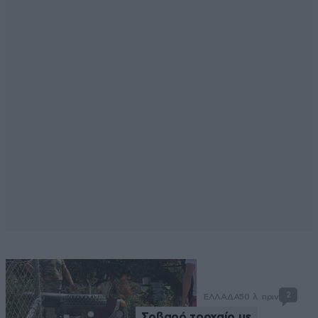
2
ΕΛΛΑΔΑ
50 λ. πριν
Σοβαρό τροχαίο με