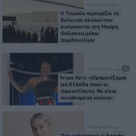
ΚΟΣΜΟΣ
2 λ. πριν
Η Τουρκία περιορίζει τη
διέλευση πλοίων που
εισέρχονται στη Μαύρη
Θάλασσα μέσω
Δαρδανελίων
3
LIFESTYLE
14 λ. πριν
Ίντρα Κέιν: «Οραματίζομαι
μια Ελλάδα όπου οι
Αφροέλληνες θα είναι
συνηθισμένη εικόνα»
ΟΜΟΡΦΙΑ
14 λ. πριν
Πώς καλύπτουν οι beauty