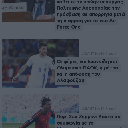
κόβει στον πρώην υπουργός
Πολεμικής Αεροπορίας την
πρόσβαση σε απόρρητα μετά
τη διαρροή για το νέο Air
Force One
ΑΘΛΗΤΙΚΑ
40 λ. πριν
Οι φήμες για Ιωαννίδη και
Ολυμπιακό-ΠΑΟΚ, η ρήτρα
και η απόφαση του
Αλαφούζου
ΑΘΛΗΤΙΚΑ
44 λ. πριν
Παρί Σεν Ζερμέν: Κοντά σε
συμφωνία με τη