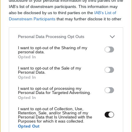
disclosure of your personal information by third parties on the
IAB’s list of downstream participants. This information may
also be disclosed by us to third parties on the
IAB’s List of
ΟΙΚΟΝΟΜΙΑ
08·08·2026 13:03
Downstream Participants
that may further disclose it to other
Ποιοι φορολογούμενοι θα λάβουν email ή
third parties.
τηλεφώνημα από την ΑΑΔΕ για φορολογικές
Please note that this website/app uses one or more Google
Personal Data Processing Opt Outs
εκκρεμότητες
services and may gather and store information including but
not limited to your visit or usage behaviour. You may click to
I want to opt-out of the Sharing of my
personal data.
grant or deny consent to Google and its third-party tags to
Opted In
use your data for below specified purposes in below Google
consent section.
I want to opt-out of the Sale of my
Personal Data.
Opted In
I want to opt-out of processing my
Personal Data for Targeted Advertising.
Opted In
I want to opt-out of Collection, Use,
Retention, Sale, and/or Sharing of my
Personal Data that Is Unrelated with the
Purposes for which it was collected.
Opted Out